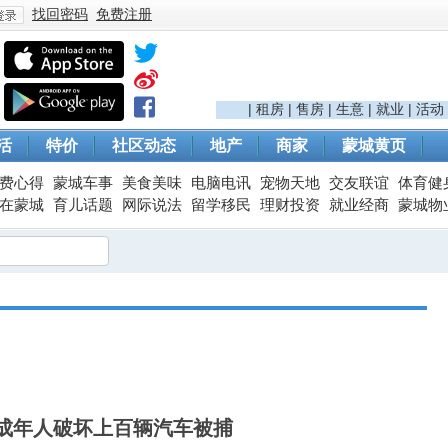
找回密码
免费注册
登
|
租房
|
售房
|
生意
|
就业
|
活动
活
特价
社区动态
地产
商家
蒙城黄页
费心得
蒙城车事
美食美味
电脑电讯
宠物天地
交友联谊
体育健
在蒙城
育儿话题
网际说法
留学移民
理财投资
就业经商
蒙城物
录
成年人破坏上百辆汽车被捕