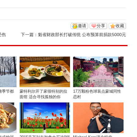
邀请
分享
收藏
受伤
下一篇：
魁省财政部长打破传统 公布预算前捐款5000元
糖季节都
蒙特利尔开了家很特别的拉
17万颗粉色球装点蒙城同性
面馆 适合寻找孤独的你
恋村