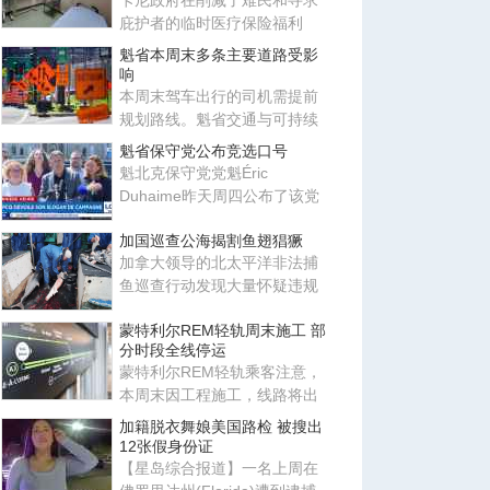
卡尼政府在削减了难民和寻求
庇护者的临时医疗保险福利
后，近期又悄然恢复了部分福
魁省本周末多条主要道路受影
利项
响
本周末驾车出行的司机需提前
规划路线。魁省交通与可持续
交通部提醒，多处主要道路将
魁省保守党公布竞选口号
出
魁北克保守党党魁Éric
Duhaime昨天周四公布了该党
下一届省选的竞选口号：“Oser
加国巡查公海揭割鱼翅猖獗
pour
加拿大领导的北太平洋非法捕
鱼巡查行动发现大量怀疑违规
个案，包括割取鲨鱼鳍翅等问
蒙特利尔REM轻轨周末施工 部
题
分时段全线停运
蒙特利尔REM轻轨乘客注意，
本周末因工程施工，线路将出
现服务中断。周六和周日凌晨5
加籍脱衣舞娘美国路检 被搜出
时
12张假身份证
【星岛综合报道】一名上周在