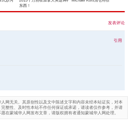
泰式炒河
2015千万别在加拿大买这9样
Michael Kors清仓特价
东西！
发表评论
引用
华人网无关。其原创性以及文中陈述文字和内容未经本站证实，对本
、完整性、及时性本站不作任何保证或承诺，请读者仅作参考，并请
不愿在蒙城华人网发布文章，请版权拥有者通知蒙城华人网处理。