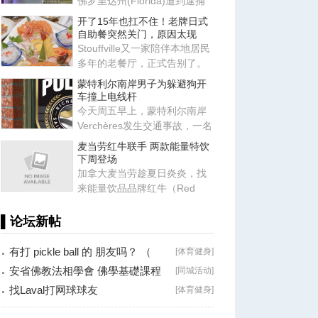
佛罗里达州(Florida)遭到逮捕
的加拿大籍女子，落网时向警
开了15年也扛不住！老牌日式
自助餐突然关门，原因太现
Stouffville又一家陪伴本地居民
多年的老餐厅，正式告别了。
据YorkRegion.com报道，位
蒙特利尔南岸男子为躲避狗开
车撞上电线杆
今天周五早上，蒙特利尔南岸
Verchères发生交通事故，一名
司机为躲避一只横穿道路的狗
麦当劳红牛联手 两款能量特饮
下周登场
加拿大麦当劳趁夏日炎炎，找
来能量饮品品牌红牛（Red
Bull）「加持」，推出两款
Energi
▌论坛新帖
有打 pickle ball 的 朋友吗？ （
[
体育健身
]
Brossard
安省佛教法相學會 佛學基礎課程
[
同城活动
]
（第二十八
找Laval打网球球友
[
体育健身
]