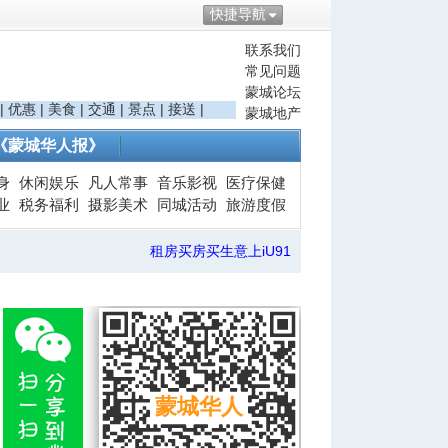
快捷导航
联系我们
常见问题
蒙城论坛
|
优惠
|
美食
|
交通
|
景点
|
接送
|
蒙城地产
《蒙城华人报》
身
休闲娱乐
凡人常事
音乐影视
医疗保健
业
税务福利
摄影美术
同城活动
旅游度假
租房买房买生意上iU91