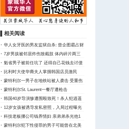
▌相关阅读
华人女牙医的男友监狱自杀: 曾企图霸占财
产 涉雇凶杀人
7岁男孩被邻居炸伤致截肢 体内碎片两三
年才能清除
魁省男子被前任坑了 还得自己花钱去讨债
比利时大使华裔夫人掌掴韩国店员激民
愤！大使终于道歉了
蒙特利尔一男子在地铁站被人袭击 受重伤
蒙特利尔St. Laurent一餐厅遭枪击
韩国40岁导演惨遭围殴致死！杀人犯逍遥
法外引发众怒
12岁女孩被诱导发私密照，入局过程曝光
科技老板挪公司钱养情妇 亲弟弟杀光他1
家4口
蒙特利尔犯下性侵罪的男子可能曾在北美