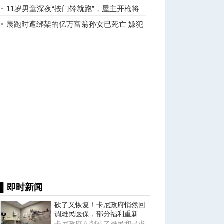
多地作案
11岁男童深夜“按门铃就跑”，屋主开枪将
其打死
晨跑时遭绑架的亿万富翁孙女已死亡 嫌犯
7日将出庭
▌即时新闻
砍了又恢复！卡尼政府悄然回
调难民医保，部分福利重新