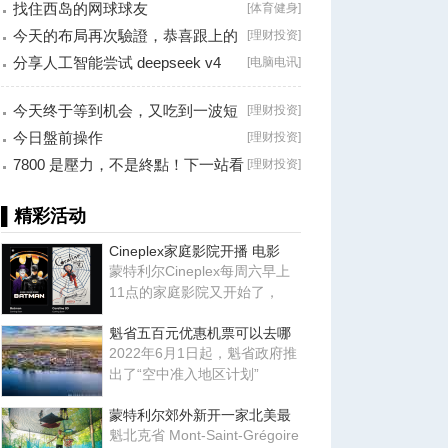
找住西岛的网球球友
[
体育健身
]
今天的布局再次驗證，恭喜跟上的
[
理财投资
]
朋友！
分享人工智能尝试 deepseek v4
[
电脑电讯
]
falsh, 据说
今天终于等到机会，又吃到一波短
[
理财投资
]
线利润！
今日盤前操作
[
理财投资
]
7800 是壓力，不是終點！下一站看
[
理财投资
]
8000？
▌精彩活动
Cineplex家庭影院开播 电影
蒙特利尔Cineplex每周六早上
11点的家庭影院又开始了，
魁省五百元优惠机票可以去哪
2022年6月1日起，魁省政府推
出了“空中准入地区计划”
蒙特利尔郊外新开一家北美最
魁北克省 Mont-Saint-Grégoire