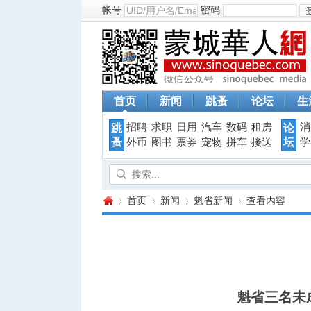
帐号
密码
首页
新闻
跳蚤
论坛
生
招聘
求职
日用
汽车
数码
租房
消
跳
论
蚤
坛
外币
图书
票券
宠物
拼车
接送
学
首页
新闻
魁省新闻
查看内容
蒙
›
›
›
›
魁省三名未