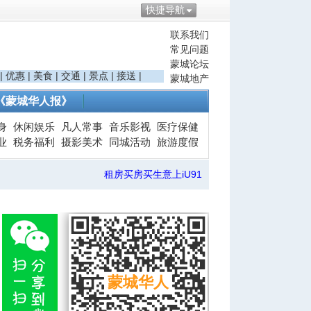
快捷导航
联系我们
常见问题
蒙城论坛
|
优惠
|
美食
|
交通
|
景点
|
接送
|
蒙城地产
《蒙城华人报》
身
休闲娱乐
凡人常事
音乐影视
医疗保健
业
税务福利
摄影美术
同城活动
旅游度假
租房买房买生意上iU91