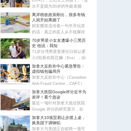
8月4日，王石又上热搜了。?这
次不是因为30岁的年龄差婚
姻，也不是因为田朴珺又说了
离岸税收政策刚出，很多有钱
什
人就开始离婚了
财富圈里流传着一句半开玩笑
的话：真正的富人从不炫耀存
款，他们炫耀的是律师、会计
70岁男星小女友遭爆小三黑历
师
史 他说：我知
71岁台湾男星姜厚任日前认爱
小2轮新欢陈苡㛤（Era），由
于她自称台大“3硕1博”、智商
加拿大反欺诈中心紧急警告：
虚拟钱包骗局升
加拿大反欺诈中心（Canadian
Anti-Fraud Centre，CAFC）
近日发布最新警告，提醒所有
加拿大医院Google评分近半为
使
差评！看个急诊
最近一项针对加拿大急症医院
Google 评分的研究显示，在
2017-2022 年间，研究团队共
加拿大10项贸易让步摆上桌，
换美国下调钢铝
加拿大与美国正在磋商一项可