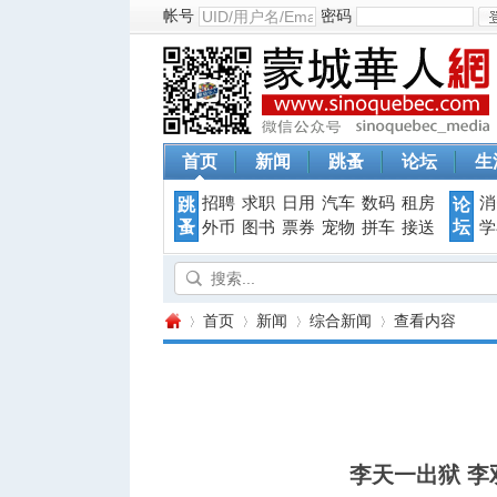
帐号
密码
首页
新闻
跳蚤
论坛
生
招聘
求职
日用
汽车
数码
租房
消
跳
论
蚤
坛
外币
图书
票券
宠物
拼车
接送
学
首页
新闻
综合新闻
查看内容
蒙
›
›
›
›
李天一出狱 李