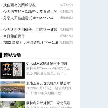
找住西岛的网球球友
[
体育健身
]
今天的布局再次驗證，恭喜跟上的
[
理财投资
]
朋友！
分享人工智能尝试 deepseek v4
[
电脑电讯
]
falsh, 据说
今天终于等到机会，又吃到一波短
[
理财投资
]
线利润！
今日盤前操作
[
理财投资
]
7800 是壓力，不是終點！下一站看
[
理财投资
]
8000？
▌精彩活动
Cineplex家庭影院开播 电影
蒙特利尔Cineplex每周六早上
11点的家庭影院又开始了，
魁省五百元优惠机票可以去哪
2022年6月1日起，魁省政府推
出了“空中准入地区计划”
蒙特利尔郊外新开一家北美最
魁北克省 Mont-Saint-Grégoire