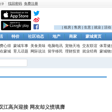
找回密码
免费注册
登
|
租房
|
售房
|
生意
|
就业
|
活动
活
特价
社区动态
地产
商家
蒙城黄页
费心得
蒙城车事
美食美味
电脑电讯
宠物天地
交友联谊
体育健
在蒙城
育儿话题
网际说法
留学移民
理财投资
就业经商
蒙城物
录
双江高兴迎接 网友却义愤填膺