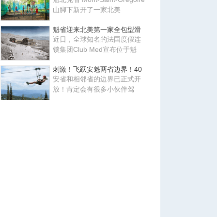
山脚下新开了一家北美
魁省迎来北美第一家全包型滑
近日，全球知名的法国度假连
锁集团Club Med宣布位于魁
刺激！飞跃安魁两省边界！40
安省和相邻省的边界已正式开
放！肯定会有很多小伙伴驾