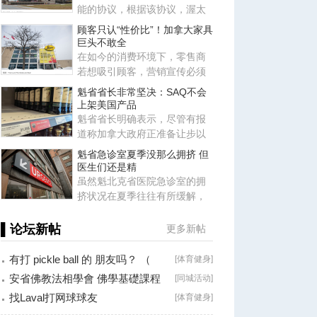
能的协议，根据该协议，渥太
华将同意满足特朗普政府提出
顾客只认“性价比”！加拿大家具
的
巨头不敢全
在如今的消费环境下，零售商
若想吸引顾客，营销宣传必须
突出“物有所值”。在这种情况
魁省省长非常坚决：SAQ不会
上架美国产品
魁省省长明确表示，尽管有报
道称加拿大政府正准备让步以
满足美国部分诉求（包括取消
魁省急诊室夏季没那么拥挤 但
针
医生们还是精
虽然魁北克省医院急诊室的拥
挤状况在夏季往往有所缓解，
但这并不意味着急诊科医生就
能
▌论坛新帖
更多新帖
有打 pickle ball 的 朋友吗？ （
[
体育健身
]
Brossard
安省佛教法相學會 佛學基礎課程
[
同城活动
]
（第二十八
找Laval打网球球友
[
体育健身
]