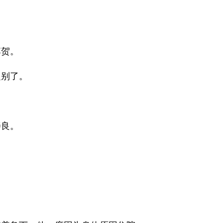
李贺。
之别了。
善良。