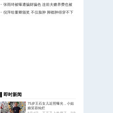
皮？
张雨绮被曝遭骗财骗色 连前夫赡养费也被
骗走
倪萍给董卿颁奖 不仅脸肿 脚都肿得穿不下
鞋了
▌即时新闻
75岁王石女儿近照曝光，小姑
娘笑容灿烂