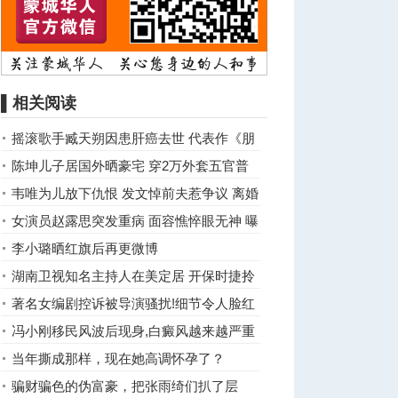
▌相关阅读
摇滚歌手臧天朔因患肝癌去世 代表作《朋
友》
陈坤儿子居国外晒豪宅 穿2万外套五官普
通显老
韦唯为儿放下仇恨 发文悼前夫惹争议 离婚
时险丧命
女演员赵露思突发重病 面容憔悴眼无神 曝
光病因！
李小璐晒红旗后再更微博
湖南卫视知名主持人在美定居 开保时捷拎
爱马仕
著名女编剧控诉被导演骚扰!细节令人脸红
心跳
冯小刚移民风波后现身,白癜风越来越严重
当年撕成那样，现在她高调怀孕了？
骗财骗色的伪富豪，把张雨绮们扒了层