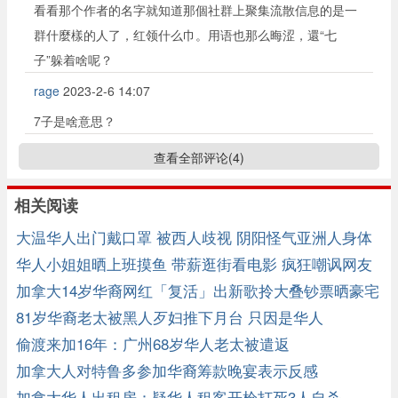
看看那个作者的名字就知道那個社群上聚集流散信息的是一
群什麼樣的人了，红领什么巾。用语也那么晦涩，還“七
子”躲着啥呢？
rage
2023-2-6 14:07
7子是啥意思？
查看全部评论(
4
)
相关阅读
大温华人出门戴口罩 被西人歧视 阴阳怪气亚洲人身体
太弱
华人小姐姐晒上班摸鱼 带薪逛街看电影 疯狂嘲讽网友
结局舒服了… ...
加拿大14岁华裔网红「复活」出新歌拎大叠钞票晒豪宅
名车
81岁华裔老太被黑人歹妇推下月台 只因是华人
偷渡来加16年：广州68岁华人老太被遣返
加拿大人对特鲁多参加华裔筹款晚宴表示反感
加拿大华人出租房：疑华人租客开枪打死3人自杀