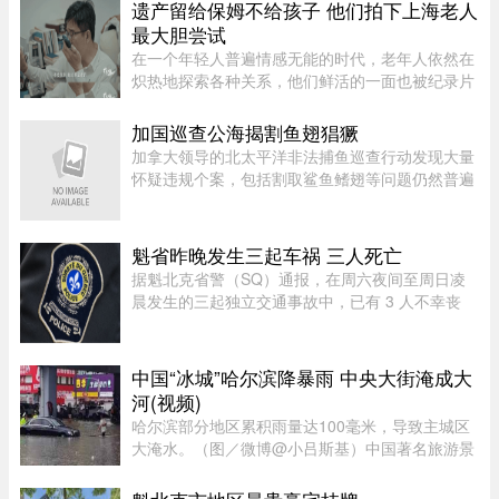
$2,000 的申请费，同样从 9 月 1 日起实施。新斯
遗产留给保姆不给孩子 他们拍下上海老人
科舍省政府于 2026 年 8 月 6 日 ...
最大胆尝试
在一个年轻人普遍情感无能的时代，老年人依然在
炽热地探索各种关系，他们鲜活的一面也被纪录片
的镜头拍下来。但除了吸引各路网络判官的遗产分
配和情感纠纷片段，《前浪》系列在做的其实是激
加国巡查公海揭割鱼翅猖獗
发大众重新审视每个人都将 ...
加拿大领导的北太平洋非法捕鱼巡查行动发现大量
怀疑违规个案，包括割取鲨鱼鳍翅等问题仍然普遍
存在。加拿大渔业及海洋部周四（6日）公布，执
法人员近期在公海登船搜查30艘渔船，共发现52宗
可能违规个案；去年则在检 ...
魁省昨晚发生三起车祸 三人死亡
据魁北克省警（SQ）通报，在周六夜间至周日凌
晨发生的三起独立交通事故中，已有 3 人不幸丧
生，另有多人生命垂危。Franquelin 发生翻车事
故：1 死 3 危在 Côte-Nord 地区的 Franquelin，
一辆汽车因偏离道路发生事故 ...
中国“冰城”哈尔滨降暴雨 中央大街淹成大
河(视频)
哈尔滨部分地区累积雨量达100毫米，导致主城区
大淹水。（图／微博@小吕斯基）中国著名旅游景
点哈尔滨，4日中午突然降下暴雨。部分地区累积
雨量达100毫米，导致主城区大淹水。游客最爱逛