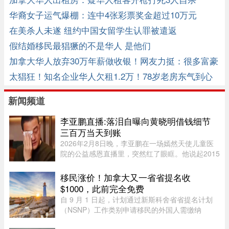
华裔女子运气爆棚：连中4张彩票奖金超过10万元
在美杀人未遂 纽约中国女留学生认罪被遣返
假结婚移民最猖獗的不是华人 是他们
加拿大华人放弃30万年薪做收银！网友力挺：很多富豪
在杀鱼！ ... ...
太猖狂！知名企业华人欠租1.2万！78岁老房东气到心
脏病！
新闻频道
李亚鹏直播:落泪自曝向黄晓明借钱细节
三百万当天到账
2026年2月8日晚，李亚鹏在一场嫣然天使儿童医
院的公益感恩直播里，突然红了眼眶。他说起2015
年前后自己最难的那段日子，给黄晓明发了一条求
助短信，不到一分钟收到四个字——"发个账户"。
移民涨价！加拿大又一省省提名收
当天300万到账，没借条、没 ...
$1000，此前完全免费
自 9 月 1 日起，计划通过新斯科舍省省提名计划
（NSNP）工作类别申请移民的外国人需缴纳
$1,000 申请费。省政府还将对其创业类别收取