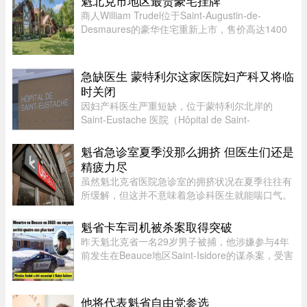
魁北克市地区最贵豪宅挂牌
的中央大街，也积水严重。民众 ...
商人William Trudel位于Saint-Augustin-de-
Desmaures的豪华住宅重新上市，售价高达1400
万元，创下魁北克市地区豪宅挂牌价格新纪录，超
过另一位知名企业家Louis Têtu目前售价1200万元
的豪宅。这栋位于Joseph-Dugal街 ...
急缺医生 蒙特利尔这家医院妇产科又将临
时关闭
因妇产科医生严重短缺，位于蒙特利尔北岸的
Saint-Eustache 医院（Hôpital de Saint-
Eustache）妇产科病房将在 8 月份的两个特定时
段暂停服务。此次暂停服务的时间为 8 月 14 日至
魁省急诊室夏季没那么拥挤 但医生们还是
17 日，以及 8 月 21 日至 24 日 ...
精疲力尽
虽然魁北克省医院急诊室的拥挤状况在夏季往往有
所缓解，但这并不意味着急诊科医生就能喘口气。
魁北克急诊医生协会（AMUQ）主席 Marie-Maud
Couture 医生指出，近年来急诊医生的工作负担不
魁省卡车司机被杀案取得突破
断加重，我们再也无法沿用“ ...
昨天魁北克省一名29岁男子被捕，他涉嫌参与4年
前发生在Beauce地区Saint-Isidore的谋杀案，受害
者Nicolas Audet于2022年被杀。魁北克省警
（SQ）清晨在Saint-Bernard的住所内逮捕了嫌疑
人étienne Gourde。Gourde将在 ...
他将代表魁省自由党参选