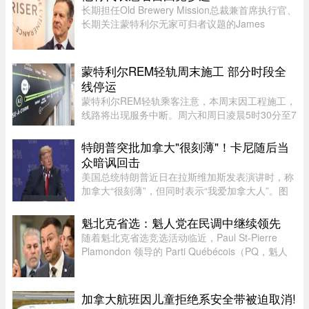
长期担任Old Brewery Mission总裁兼首席执行官、
长期关注蒙特利尔无家可归者议题的James
Hughes，将代表魁北克自由党（PLQ）参加今秋
省选。CTV News援引消息人士称，自由党党魁
Charles Milliard预计将于今天周四下午 ...
蒙特利尔REM轻轨周末施工 部分时段全
线停运
蒙特利尔REM轻轨乘客注意，本周末因工程施工，
线路将出现服务中断。周六和周日凌晨5时30分至7
时30分，REM全线暂停服务；其中Anse-à-l’Orme
至Bois-Franc路段停运时间将持续至上午10时。
特朗普突批加拿大"很刻薄"！卡尼随后当
REM将安排接驳巴士连接受影响 ...
众暗讽回击
美国总统特朗普近日在拉斯维加斯发表演讲时，称
加拿大“很刻薄”，但同时表示“我爱加拿大人”。图
源：PBS周三，特朗普在拉斯维加斯的 Red Rock
Casino Resort Spa 发表演讲，宣传华盛顿的经济
魁北克省选：魁人党在民调中继续领先
议程。他在发言中谈到 ...
随着魁北克省选竞选活动临近，Paul St-Pierre
Plamondon 领导的 Parti Québécois（PQ，魁人
党）继续在选民支持率中保持领先。
加拿大航班因儿童拒绝系安全带被迫取消!