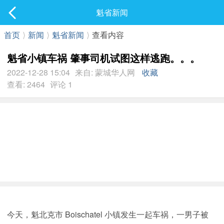
社区
魁省新闻
最新发表
首页
⟩
新闻
⟩
魁省新闻
⟩
查看内容
魁省小镇车祸 肇事司机试图这样逃跑。。。
2022-12-28 15:04
来自: 蒙城华人网
收藏
查看: 2464
评论 1
今天，魁北克市 Boischatel 小镇发生一起车祸，一男子被