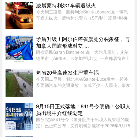
凌晨蒙特利尔1车辆遭纵火
今天周三凌晨，蒙特利尔Saint-Léonard区一辆汽
车遭人纵火。蒙特利尔警方（SPVM）凌晨4时接
到911报警，称Couture Boulevard靠近Larin
Street附近发生火灾。警方发言人Caroline
Chèvrefils表示，警员抵达现场时，火 ...
矛盾升级！阿尔伯塔省旗竟分裂象征，与
加拿大国旗形成对立 ...
阿省居民Sarah Batchelor 说，大约几周前，艾尔
德里市（Airdrie，卡尔加里以北）一户邻居窗户上
出现了一面巨大的蓝色旗帜，上面是阿省的盾徽，
从那时起一切开始发生变化。49 岁的音乐教师
魁省20号高速发生严重车祸
Batchelor 在阿省生活了大 ...
今天周二早晨，魁北克省Sainte-Luce发生一起涉
及两辆汽车的交通事故，造成至少一人重伤。事发
地点位于Rimouski以北几公里处。事故发生在上午
7时45分左右，地点为20号高速公路第635公里
处。目前事故具体原因尚未公布 ...
9月15日正式落地！841号令明确：公职人
员出境中介红线划定
国务院第841号令《国务院关于出境入境管理的规
定》已正式公布，文件明确新规将于2026年9月15
日全面落地实施。此次法规细化出入境全流程管