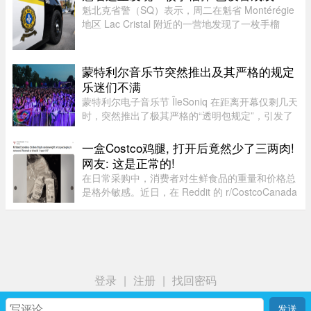
餐食和制服津贴上调；其他一系 ...
魁北克省警（SQ）表示，周二在魁省 Montérégie
地区 Lac Cristal 附近的一营地发现了一枚手榴
弹，随后已联系加拿大军队前往现场处理。警员赶
到现场后确认这确实是一枚手榴弹。虽然省警目前
无法确认该手榴弹是否处 ...
蒙特利尔音乐节突然推出及其严格的规定
乐迷们不满
蒙特利尔电子音乐节 ÎleSoniq 在距离开幕仅剩几天
时，突然推出了极其严格的“透明包规定”，引发了
乐迷们的强烈不满。“我本来有好几个去音乐节专
门用的腰包，结果在 ÎleSoniq 开幕前几天还得折腾
一盒Costco鸡腿, 打开后竟然少了三两肉!
着重新买一个，太 ...
网友: 这是正常的!
在日常采购中，消费者对生鲜食品的重量和价格总
是格外敏感。近日，在 Reddit 的 r/CostcoCanada
板块上，一位网友分享了自己的购物疑惑：在
Costco 购买的 Kirkland 无骨鸡腿肉，去掉包装后
称重，竟然比标签上的重量 ...
登录
|
注册
|
找回密码