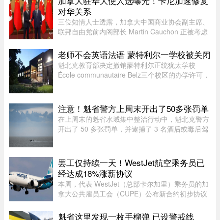
加拿大驻华大使人选曝光！卡尼加速修复
对华关系
三位知情人士透露，加拿大中国商业协会副主席、
联邦自由党前内阁部长 Martin Cauchon 正被考虑
担任渥太华驻中国大使人选。目前，加中两国正努
力修复受损的外交和经济关系。Martin Cauchon
老师不会英语法语 蒙特利尔一学校被关闭
曾在让·克雷蒂安政府任司 ...
魁北克教育部决定撤销蒙特利尔正统犹太学校
École communautaire Belz三个校区的办学许可，
原因包括教师资质不足、未完全遵守魁省课程要
求，以及校舍安全问题。根据TVA Nouvelles通过
魁北克行政法庭获得的文件，学校 ...
注意！魁省警方上周末开出了50多张罚单
在上周末的魁省水域集中整治行动中，魁北克警方
开出了 50 多张罚单，并逮捕了 3 名酒后或毒后驾
驶船只的嫌疑人。作为一项统筹协调的航海安全专
项行动的一部分，包括蒙特利尔警方（SPVM）在
内的多支魁省警力在 8 月 1 ...
罢工仅持续一天！WestJet航空乘务员已
经达成18%涨薪协议
本周，代表 WestJet（总部卡尔加里）乘务员的加
拿大公共雇员工会（CUPE）公布新合约初步协议
内容：未来三年工资总涨幅超过 18%；新增"值勤
时段津贴"，地面工作也获补偿；休息时间增加；
魁省这里发现一枚手榴弹 已设警戒线