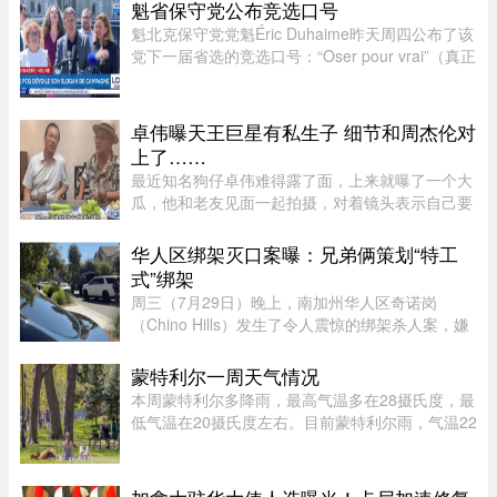
理，其中针对公职人员、出入境中介机构的约束条
魁省保守党公布竞选口号
款，引发社会广泛关注。新规并 ...
魁北克保守党党魁Éric Duhaime昨天周四公布了该
党下一届省选的竞选口号：“Oser pour vrai”（真正
敢于突破）。Duhaime在魁省议会大楼前举行记者
会时表示，之所以选择“敢于突破”，是因为魁北克
未来联盟（CAQ）、 ...
卓伟曝天王巨星有私生子 细节和周杰伦对
上了……
最近知名狗仔卓伟难得露了面，上来就曝了一个大
瓜，他和老友见面一起拍摄，对着镜头表示自己要
讲一个天王巨星私生子的故事。这里还是要强调一
下，卓伟爆料之前明确表示，故事就是故事，他手
华人区绑架灭口案曝：兄弟俩策划“特工
头也没有真凭实据，建议大 ...
式”绑架
周三（7月29日）晚上，南加州华人区奇诺岗
（Chino Hills）发生了令人震惊的绑架杀人案，嫌
犯眼见绑架事件败露，当着警察的面枪杀了受害
者，此种暴行震惊了全美。周五（7月31日），圣
蒙特利尔一周天气情况
贝纳迪诺县（San Bernardino Coun ...
本周蒙特利尔多降雨，最高气温多在28摄氏度，最
低气温在20摄氏度左右。目前蒙特利尔雨，气温22
摄氏度，体感26度；今天下午气温25摄氏度，体感
34，有雷暴风险；夜间最低20摄氏度。今天蒙特利
尔空气质量优，紫外线指数 ...