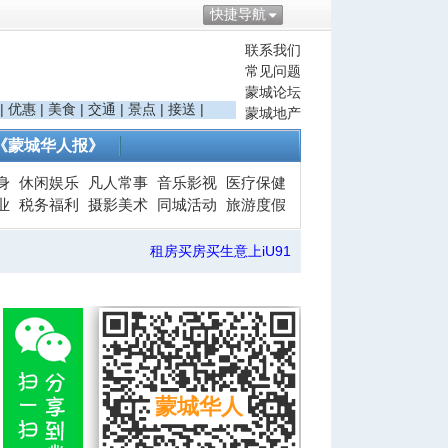
快捷导航
联系我们
常见问题
蒙城论坛
|
优惠
|
美食
|
交通
|
景点
|
接送
|
蒙城地产
《蒙城华人报》
身
休闲娱乐
凡人常事
音乐影视
医疗保健
业
税务福利
摄影美术
同城活动
旅游度假
租房买房买生意上iU91