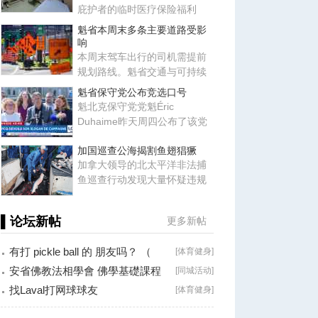
庇护者的临时医疗保险福利
后，近期又悄然恢复了部分福
魁省本周末多条主要道路受影
利项
响
本周末驾车出行的司机需提前
规划路线。魁省交通与可持续
交通部提醒，多处主要道路将
魁省保守党公布竞选口号
出
魁北克保守党党魁Éric
Duhaime昨天周四公布了该党
下一届省选的竞选口号：“Oser
加国巡查公海揭割鱼翅猖獗
pour
加拿大领导的北太平洋非法捕
鱼巡查行动发现大量怀疑违规
个案，包括割取鲨鱼鳍翅等问
题
▌论坛新帖
更多新帖
有打 pickle ball 的 朋友吗？ （
[
体育健身
]
Brossard
安省佛教法相學會 佛學基礎課程
[
同城活动
]
（第二十八
找Laval打网球球友
[
体育健身
]