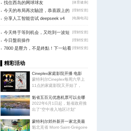
找住西岛的网球球友
[
体育健身
]
今天的布局再次驗證，恭喜跟上的
[
理财投资
]
朋友！
分享人工智能尝试 deepseek v4
[
电脑电讯
]
falsh, 据说
今天终于等到机会，又吃到一波短
[
理财投资
]
线利润！
今日盤前操作
[
理财投资
]
7800 是壓力，不是終點！下一站看
[
理财投资
]
8000？
▌精彩活动
Cineplex家庭影院开播 电影
蒙特利尔Cineplex每周六早上
11点的家庭影院又开始了，
魁省五百元优惠机票可以去哪
2022年6月1日起，魁省政府推
出了“空中准入地区计划”
蒙特利尔郊外新开一家北美最
魁北克省 Mont-Saint-Grégoire