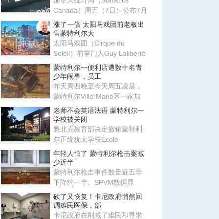
加拿大统计局（Statistics
Canada）周五（7日）公布7月
劳动力调查结果，新增就业职
涨了一倍 太阳马戏团前老板出
位
售蒙特利尔大
太阳马戏团（Cirque du
Soleil）前掌门人Guy Laliberté
近日将位于蒙特利尔市中心的
蒙特利尔一便利店遭数十名青
Ma
少年闹事，员工
昨天周四晚至今天周五凌晨，
蒙特利尔Ville-Marie区一家加
油站发生骚乱，数十名青少年
老师不会英语法语 蒙特利尔一
学校被关闭
魁北克教育部决定撤销蒙特利
尔正统犹太学校École
communautaire Belz三个校区
年轻人怕了 蒙特利尔枪击案减
的办学
少近半
蒙特利尔枪击事件数量近五年
下降约一半。SPVM数据显
示，2025年全市发生76起枪击
砍了又恢复！卡尼政府悄然回
事件，
调难民医保，部
卡尼政府在削减了难民和寻求