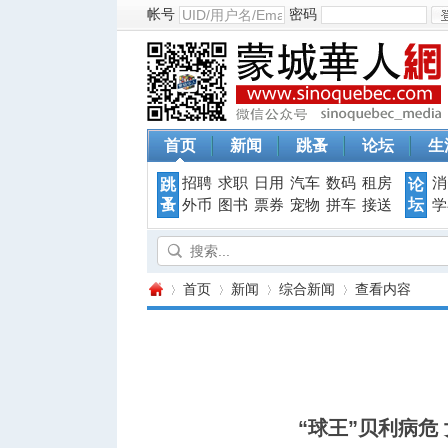
帐号
密码
首页
新闻
跳蚤
论坛
生
招聘
求职
日用
汽车
数码
租房
消
跳
论
蚤
坛
外币
图书
票券
宠物
拼车
接送
学
首页
新闻
综合新闻
查看内容
蒙
›
›
›
›
“球王”贝利病危