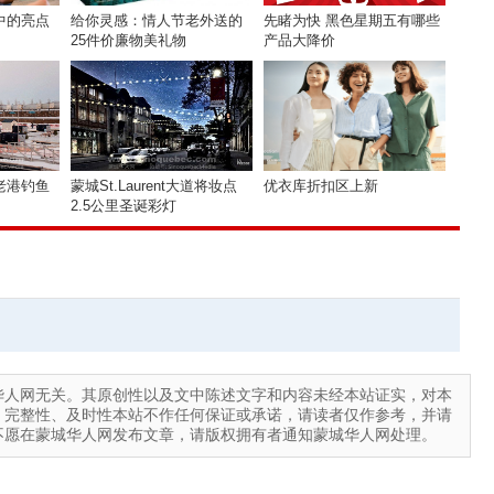
中的亮点
给你灵感：情人节老外送的
先睹为快 黑色星期五有哪些
25件价廉物美礼物
产品大降价
老港钓鱼
蒙城St.Laurent大道将妆点
优衣库折扣区上新
2.5公里圣诞彩灯
华人网无关。其原创性以及文中陈述文字和内容未经本站证实，对本
、完整性、及时性本站不作任何保证或承诺，请读者仅作参考，并请
不愿在蒙城华人网发布文章，请版权拥有者通知蒙城华人网处理。