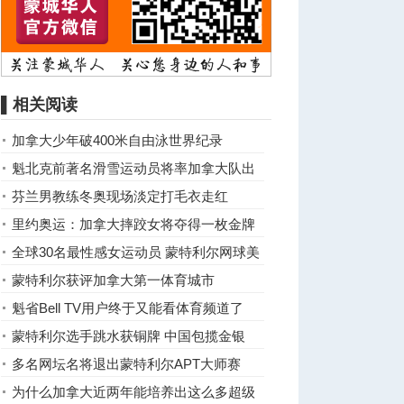
▌相关阅读
加拿大少年破400米自由泳世界纪录
魁北克前著名滑雪运动员将率加拿大队出
征2016巴西夏季奥运
芬兰男教练冬奥现场淡定打毛衣走红
里约奥运：加拿大摔跤女将夺得一枚金牌
全球30名最性感女运动员 蒙特利尔网球美
女上榜
蒙特利尔获评加拿大第一体育城市
魁省Bell TV用户终于又能看体育频道了
蒙特利尔选手跳水获铜牌 中国包揽金银
多名网坛名将退出蒙特利尔APT大师赛
为什么加拿大近两年能培养出这么多超级