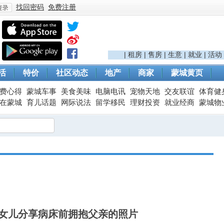
找回密码
免费注册
登
|
租房
|
售房
|
生意
|
就业
|
活动
活
特价
社区动态
地产
商家
蒙城黄页
费心得
蒙城车事
美食美味
电脑电讯
宠物天地
交友联谊
体育健
在蒙城
育儿话题
网际说法
留学移民
理财投资
就业经商
蒙城物
录
 女儿分享病床前拥抱父亲的照片