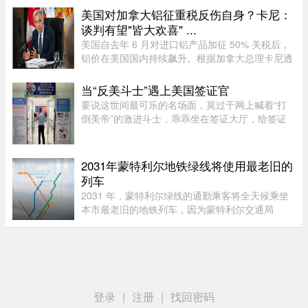
20多加元，结账还要面对18%甚 ...
美国对加拿大铝征重税反伤自身？卡尼：
谈判有望"皆大欢喜" ...
美国自去年 6 月对进口铝产品加征 50% 关税后，
铝价在美国国内持续飙升。根据加拿大总理卡尼透
露，2025 年 6 月至 2026 年 6 月，美国铝生产者
物价指数上涨了 52%。卡尼在魁省一处 Rio Tinto
当“反美斗士”遇上美国签证官
铝厂外对媒体表示："虽 ...
要说这世间最可乐的名场面，莫过于网上喊着“打
倒美帝”的激进斗士，乖乖坐在签证大厅，给签证
官赔笑脸递材料。老刘最近发现，简中网上的反美
画风肉眼可见变得柔和了。往日屡见不鲜的极端反
美狠话少了许多，火药味也 ...
2031年蒙特利尔地铁绿线将使用最老旧的
列车
2031 年，蒙特利尔绿线的通勤乘客将全天候乘坐
本市最老旧的地铁列车，因为蒙特利尔交通局
（STM）准备在该网络的两条线路之间对调列车。
六年后，当蓝线延长线通车时，STM 将把现代化
的 Azur 列车从绿线调往蓝线。作为 ...
登录
|
注册
|
找回密码