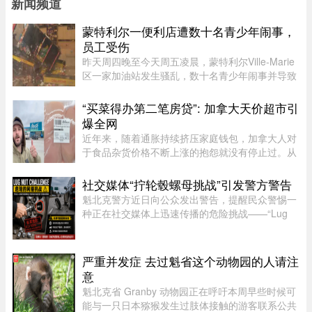
新闻频道
蒙特利尔一便利店遭数十名青少年闹事，
员工受伤
昨天周四晚至今天周五凌晨，蒙特利尔Ville-Marie
区一家加油站发生骚乱，数十名青少年闹事并导致
一名员工受伤。当晚也是La Ronde举办的“魁北克
国际烟花节”（International des feux Loto-
“买菜得办第二笔房贷”: 加拿大天价超市引
Québec）本季最后一场活动 ...
爆全网
近年来，随着通胀持续挤压家庭钱包，加拿大人对
于食品杂货价格不断上涨的抱怨就没有停止过。从
BC省消费者吐槽两袋Lay’s薯片卖到9加元，到安省
Costco的西瓜一度卖到17加元，各种令人咋舌的超
社交媒体“拧轮毂螺母挑战”引发警方警告
市价签早已成为社交媒体 ...
魁北克警方近日向公众发出警告，提醒民众警惕一
种正在社交媒体上迅速传播的危险挑战——“Lug
Nut Challenge”（轮毂螺母挑战）。这一挑战在年
轻人之间尤为流行，其内容是故意拧松汽车车轮上
的固定螺母，而这一行为 ...
严重并发症 去过魁省这个动物园的人请注
意
魁北克省 Granby 动物园正在呼吁本周早些时候可
能与一只日本猕猴发生过肢体接触的游客联系公共