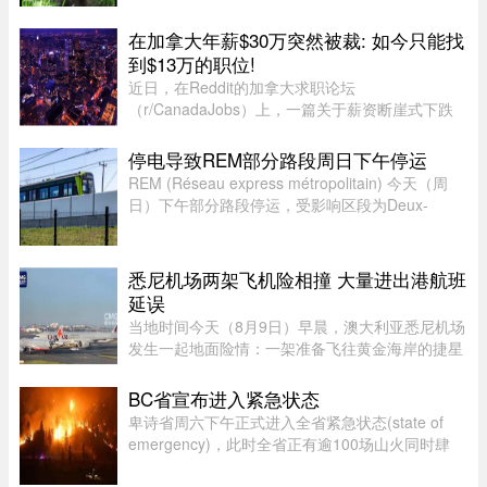
卫生部门。此前，一名游客在该动物园被猕猴抓
伤。猕猴可能会携带 B 型疱疹病毒（Herpes B
在加拿大年薪$30万突然被裁: 如今只能找
virus）。这种病毒在人体内极 ...
到$13万的职位!
近日，在Reddit的加拿大求职论坛
（r/CanadaJobs）上，一篇关于薪资断崖式下跌
的帖子引发了广泛关注和热烈讨论。发帖人
（OP）表示，自己刚被裁员，此前的年薪高达30
停电导致REM部分路段周日下午停运
万加元，但如今重返求职市场时却无奈地发现，同
REM (Réseau express métropolitain) 今天（周
类岗 ...
日）下午部分路段停运，受影响区段为Deux-
Montagnes终点站至Bois-Franc站之间。
悉尼机场两架飞机险相撞 大量进出港航班
延误
当地时间今天（8月9日）早晨，澳大利亚悉尼机场
发生一起地面险情：一架准备飞往黄金海岸的捷星
航空客机，在滑行过程中与一架正在牵引移动的卡
塔尔航空客机险些发生碰撞，两机一度相距仅数
BC省宣布进入紧急状态
米。捷星客机飞行员发现情况 ...
卑诗省周六下午正式进入全省紧急状态(state of
emergency)，此时全省正有逾100场山火同时肆
虐，数以万计居民被迫离开家园，另有更多人接获