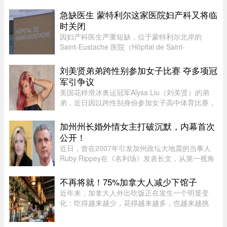
撤离警报。卑诗省省长尹大卫（David Eby）周六
（8日）下午在温哥华市中心发 ...
急缺医生 蒙特利尔这家医院妇产科又将临
时关闭
因妇产科医生严重短缺，位于蒙特利尔北岸的
Saint-Eustache 医院（Hôpital de Saint-
Eustache）妇产科病房将在 8 月份的两个特定时
段暂停服务。此次暂停服务的时间为 8 月 14 日至
刘美贤弟弟跨性别参加女子比赛 夺多项冠
17 日，以及 8 月 21 日至 24 日 ...
军引争议
美国花样滑冰奥运冠军Alysa Liu（刘美贤）的弟
弟，近日因以跨性别身份参加女子高中体育比赛，
在美国引发广泛争议。据报道，Jaylin Liu此前名叫
Joshua，后来认同为女性，并开始代表加州高中参
加州州长婚外情女主打破沉默，内幕首次
加女子体育赛事。自2025 ...
公开！
近日，曾在2007年引发加州政坛大地震的当事人
Ruby Rippey在《名利场》发表长文，从第一视角
详细还原了她与时任旧金山市长、现任加州州长
Gavin Newsom的一段婚外情。这段尘封多年的往
不再将就！75%加拿大人减少下馆子
事再次被推向风口浪尖。Gavin New ...
近年来，加拿大人外出吃饭正在发生一个明显变
化：吃得越来越少，花得越来越多，也越来越挑
剔。以前下班不想做饭，随便找家餐厅坐下来吃一
顿，是再普通不过的事。但现在，一杯鸡尾酒动辄