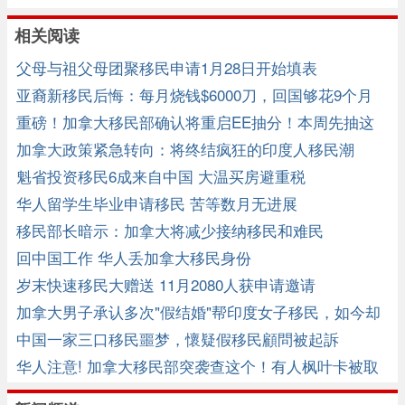
相关阅读
父母与祖父母团聚移民申请1月28日开始填表
亚裔新移民后悔：每月烧钱$6000刀，回国够花9个月
重磅！加拿大移民部确认将重启EE抽分！本周先抽这
些职业！
加拿大政策紧急转向：将终结疯狂的印度人移民潮
魁省投资移民6成来自中国 大温买房避重税
华人留学生毕业申请移民 苦等数月无进展
移民部长暗示：加拿大将减少接纳移民和难民
回中国工作 华人丢加拿大移民身份
岁末快速移民大赠送 11月2080人获申请邀请
加拿大男子承认多次"假结婚"帮印度女子移民，如今却
翻车 ...
中国一家三口移民噩梦，懷疑假移民顧問被起訴
华人注意! 加拿大移民部突袭查这个！有人枫叶卡被取
消！