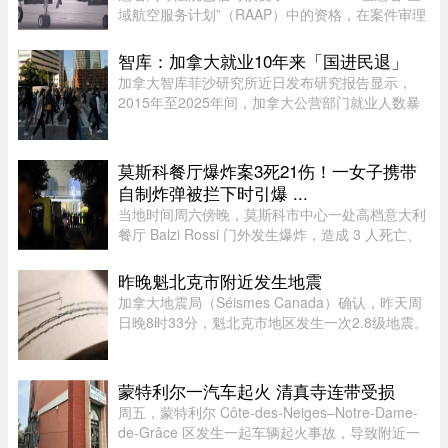
域航空服务计划”（RAAP）中的资格，在案件审理
期间，暂停了省政府将该航空公司剔除出票价补贴
计划的决定。在周一颁布的一项判决中，法官
智库：加拿大就业10年来「国进民退」
Nancy Bonsaint 批准了 Ai ...
加拿大智库菲沙研究所近日发布研究报告显示，
2015年至2025年间，加拿大公营部门就业人数暴
增29%，其占比显著上升，并对私营经济产生排挤
效应。报告指出，这种两极化的就业结构，特别是
在大西洋省份，恐将削弱国家的 ...
莫斯科餐厅爆炸案3死21伤！一女子携带
自制炸弹被拦下时引爆 ...
当地时间周六傍晚，莫斯科市中心一处高档意大利
餐厅 Balzi Rossi 门外发生爆炸，造成 3 人死亡、
至少 21 人受伤。遇难者包括一名携带自制炸弹的
女子、餐厅的安保人员及一名顾客。爆炸发生在晚
昨晚魁北克市附近发生地震
上 8 点前，地点位于莫 ...
加拿大地震局（Séismes Canada）确认，昨天周
日晚8时33分，魁北克市地区发生一次2.8级地震。
震中位于魁北克市以西南偏西约12公里处，震源深
度22.7公里。不少网友在社交媒体表示感受到震
动，形容感觉像打雷或重型车 ...
蒙特利尔一汽车起火 清真寺连带受损
周五，蒙特利尔 Côte-des-Neiges–Notre-Dame-
de-Grâce 区发生一起车辆起火事故，导致附近一