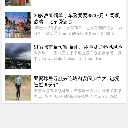
家清真寺的外墙受损，蒙特利尔消防局目前正在对
起火原因展开调查。凌晨 2 点左右，消防部门接到
报警称，一辆停放在 Aven ...
30多岁零罚单，车险竟要$800/月！ 司机
崩溃：比车贷还贵
"我已经 30 多岁，没有罚单，也没有理赔记录，为
什么一辆普通 Camry 的保险还要每月 $500 到
$800？"一名多伦多网友近日在 Reddit 发帖称，自
己找过保险经纪、直接联系过保险公司，也使用了
魁省强雷暴预警 暴雨、冰雹及龙卷风风险
多个比价网站，得到的报价 ...
今天周一，魁北克省多个地区发布强雷暴预警。其
中，La Capitale-Nationale、Chaudière-
Appalaches、Estrie、Mauricie以及Montérégie地
区受影响最大。加拿大环境部在天气预警中提
醒：“今天下午至今晚，天气条件有 ...
亚裔球星导航去吃烤肉误闯加拿大, 边境
被拦90分钟
本来只是去吃顿韩餐，结果却一脚油门开进了加拿
大......韩国PGA职业高尔夫球手金时沅（Si Woo
Kim）近日就经历了一场堪称电影情节的乌龙：跟
着Google Maps导航去吃饭，结果一路从美国底特
律直接开进了加拿大，最后因 ...