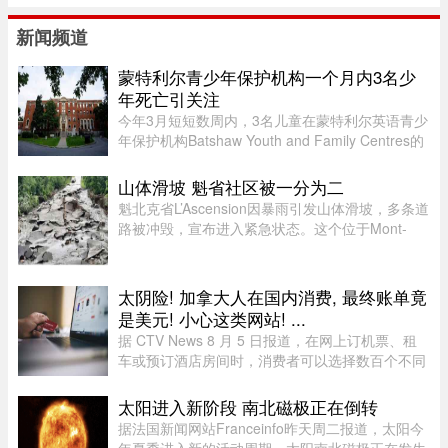
新闻频道
蒙特利尔青少年保护机构一个月内3名少
年死亡引关注
今年3月短短数周内，3名儿童在蒙特利尔英语青少
年保护机构Batshaw Youth and Family Centres的
照护或监管期间死亡。魁北克验尸官办公室已证实
这3起未成年人死亡事件，并表示目前全部仍在调
山体滑坡 魁省社区被一分为二
查之中。 ...
魁北克省L’Ascension因暴雨引发山体滑坡，多条道
路被冲毁，宣布进入紧急状态。这个位于Mont-
Tremblant以北、约900人居住的小镇，部分主街被
洪水冲断，整个社区几乎被“一分为二”。周日晚上
至周一下午，降雨量超过1 ...
太阴险! 加拿大人在国内消费, 最终账单竟
是美元! 小心这类网站! ...
据 CTV News 8 月 5 日报道，在网上订机票、租
车或预订酒店房间时，消费者可以选择数百个不同
网站。图片来源：Pexels，作者：Negative Space
虽然有些旅游类网站是加拿大本地公司，但许多并
太阳进入新阶段 南北磁极正在倒转
非如此，即使你要前往加拿 ...
据法国新闻网站Franceinfo昨天周二报道，太阳今