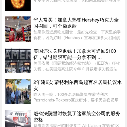
年夏季进入新的活动周期，太阳南北磁极正在发生
倒转。这一现象大约每11年出现一次。在太阳活动
达到峰值时，太阳两极会交换位置：北磁极转变为
南磁极，南磁极则转变为北 ...
华人常买！加拿大热销Hershey巧克力全
国召回，可全额退款
如果你最近想吃点甜食，最好先检查一下家里的零
食柜，因为好时（Hershey）宣布在加拿大召回旗
下的一款热门产品。图源：Dinda chairani /
Shutterstock.com8月1日，好时加拿大（Hershey
美国违法关税退钱！加拿大可追回$100
Canada）发布公告称，公司正在 ...
亿，错过期限可能一分拿不到 ...
美国依照《国际紧急经济权力法》（IEEPA）征收
关税，在美国最高法院今年 2 月裁定该关税违法
前，已获得超过 1600 亿元的总收入。近期全球多
种关税（包括 Section 122、301 和 338 条款）纷
2年淹2次 蒙特利尔西岛超百名居民抗议水
纷出台，令退款进展变得容 ...
灾
昨天周一晚，100多名居民聚集在蒙特利尔
Pierrefonds-Roxboro区政府外，要求民选官员尽
快采取行动。这是自今年6月西岛数百户住宅遭洪
水侵袭以来，该区举行的首次市政委员会会议。居
魁省法院暂时恢复了这家航空公司的服务
民表示，自己已经花费数万甚至数十 ...
资格
魁省高等法院已临时恢复了 Air Liaison 在魁省“区