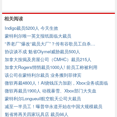
相关阅读
Indigo裁员5200人 今天生效
蒙特利尔唯一英文报纸面临大裁员
“养老厂”爆改“裁员大厂”？传有谷歌员工自杀…
协议谈不成 魁省Olymel威胁裁员500人
加拿大按揭及房屋公司（CMHC）裁员215人
加拿大Rogers悄悄裁员1000人! 前员工称被利用
该公司在蒙特利尔裁员 业务搬到菲律宾
微软再裁4800人！AI烧钱压力加剧，Xbox业务或面临
重组
微软再裁员1900人 动视暴雪、Xbox部门大失血
蒙特利尔Longueuil航空航天公司大裁员
减至一半员工！曝普华永道开始在中国大规模裁员
魁省将再关四家玩具店 裁员66人