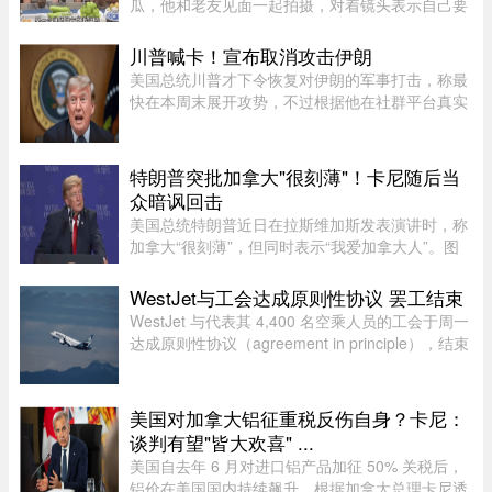
瓜，他和老友见面一起拍摄，对着镜头表示自己要
讲一个天王巨星私生子的故事。这里还是要强调一
下，卓伟爆料之前明确表示，故事就是故事，他手
川普喊卡！宣布取消攻击伊朗
头也没有真凭实据，建议大 ...
美国总统川普才下令恢复对伊朗的军事打击，称最
快在本周末展开攻势，不过根据他在社群平台真实
社群的最新发文，他宣布已经同意取消这次攻击。
川普表示，美国已做好万全准备，随时可对伊朗伊
斯兰共和国发动军事打击， ...
特朗普突批加拿大"很刻薄"！卡尼随后当
众暗讽回击
美国总统特朗普近日在拉斯维加斯发表演讲时，称
加拿大“很刻薄”，但同时表示“我爱加拿大人”。图
源：PBS周三，特朗普在拉斯维加斯的 Red Rock
Casino Resort Spa 发表演讲，宣传华盛顿的经济
WestJet与工会达成原则性协议 罢工结束
议程。他在发言中谈到 ...
WestJet 与代表其 4,400 名空乘人员的工会于周一
达成原则性协议（agreement in principle），结束
了自周日开始的罢工。
美国对加拿大铝征重税反伤自身？卡尼：
谈判有望"皆大欢喜" ...
美国自去年 6 月对进口铝产品加征 50% 关税后，
铝价在美国国内持续飙升。根据加拿大总理卡尼透