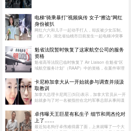
增29%，其占比显著上升，并对私营经济产生排挤
效应。报告指出，这种两极化的就业结构，特别是
在大西洋省份，恐将削弱国家的 ...
电梯“骑乘暴打”视频疯传 女子“擦边”网红
身份被扒
网红六六和儿子一起动手打人，却反被少女压制。
（图／X）湖北省仙桃市日前发生一起电梯冲突事
件！一名27岁的妈妈因儿子挡住电梯门被一名14岁
少女催促，心生不满竟先动手攻击，更教唆儿
魁省法院暂时恢复了这家航空公司的服务
子“帮我打她”。不料，她反遭 ...
资格
魁省高等法院已临时恢复了 Air Liaison 在魁省“区
域航空服务计划”（RAAP）中的资格，在案件审理
期间，暂停了省政府将该航空公司剔除出票价补贴
计划的决定。在周一颁布的一项判决中，法官
卡尼称加拿大从一开始就参与调查并须汲
Nancy Bonsaint 批准了 Ai ...
取教训
加拿大总理卡尼周三(5日)表示，加拿大官员从一开
始就参与了对一名被指控在北约军事总部从事间谍
活动的实习生的调查。据加拿大广播公司(CBC)报
道，卡尼表示加拿大应该从这类事件中汲取教训，
卓伟曝天王巨星有私生子 细节和周杰伦对
但并未明确表示加拿大正在 ...
上了……
最近知名狗仔卓伟难得露了面，上来就曝了一个大