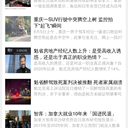
随着生活成本危机和通胀持续影响全加拿大，最新
一项全国调查显示，食品和日常杂货已经成为压垮
加拿大家庭财务的最大支出。由市场研究机构
Narrative Research发布的调查发现，76%的加拿
重庆一SUV行驶中突腾空上树 监控拍
大人表示，食品和杂货开支对家 ...
下"起飞"瞬间
8月5日上午，重庆一男子驾车经过一隧道口附近时
腾空而起悬在半空中，此事引发关注。网上一段27
秒行车记录仪显示，一辆白色SUV行驶在中间车
道，其前方右边是一处转弯，前端左侧是一个隧道
魁省房地产经纪人数上升：是受高收入诱
口，当车驶至该隧道口附近时 ...
惑，还是出于真正的职业热情？ ...
是高收入的诱惑，还是对这一职业真正感兴趣？自
2020年以来，魁北克房地产经纪人数增长了14%。
随着房价大幅上涨，不少人选择转行进入这个被视
为可能带来经济成功的行业。 ...
魁省醉驾致死案判决被推翻 死者家属崩溃
魁北克省上诉法院近日撤销了一宗醉驾致死案的有
罪判决，并下令重审，理由是检方未能证明肇事司
机的醉酒状态与致命车祸存在足够直接的因果关
系。事故发生于2020年8月27日晚，43岁的
Yannick Potvin驾驶踏板车行驶在Sai ...
智库：加拿大就业10年来「国进民退」
加拿大智库菲沙研究所近日发布研究报告显示，
2015年至2025年间，加拿大公营部门就业人数暴