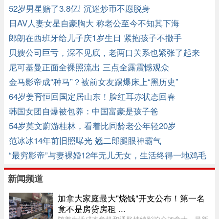
她的名”
52岁男星赔了3.8亿! 沉迷炒币不愿脱身
日AV人妻女星自豪胸大 称老公至今不知其下海
郎朗在西班牙给儿子庆1岁生日 紧抱孩子不撒手
贝嫂公司巨亏，深不见底，老两口关系也紧张了起来
尼可基曼正面全裸照流出 三点全露震憾观众
金马影帝成“种马”？被前女友踢爆床上“黑历史”
64岁姜育恒回国定居山东！脸红耳赤状态回春
韩国女团自爆被包养：中国富豪是孩子爸
54岁莫文蔚游桂林，看着比同龄老公年轻20岁
范冰冰14年前旧照曝光 翘二郎腿眼神霸气
“最穷影帝”与妻裸婚12年无儿无女，生活终得一地鸡毛
新闻频道
加拿大家庭最大"烧钱"开支公布！第一名
竟不是房贷房租 ...