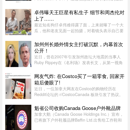
数据，联邦政府去年为超过 33.6 万名公务员加
薪。数据显示，2025 年有 78% 的联邦雇员获得了
卓伟曝天王巨星有私生子 细节和周杰伦对
薪资提升，而工资下降者还不到万分 ...
上了……
最近知名狗仔卓伟难得露了面，上来就曝了一个大
瓜，他和老友见面一起拍摄，对着镜头表示自己要
讲一个天王巨星私生子的故事。这里还是要强调一
下，卓伟爆料之前明确表示，故事就是故事，他手
加州州长婚外情女主打破沉默，内幕首次
头也没有真凭实据，建议大 ...
公开！
近日，曾在2007年引发加州政坛大地震的当事人
Ruby Rippey在《名利场》发表长文，从第一视角
详细还原了她与时任旧金山市长、现任加州州长
Gavin Newsom的一段婚外情。这段尘封多年的往
网友气炸: 在Costco买了一箱零食, 回家开
事再次被推向风口浪尖。Gavin New ...
箱后傻眼了!
近日，一位加拿大网友在Costco的购物经历在
Reddit论坛的 r/CostcoCanada 板块引发了热议。
这位网友兴冲冲地买了一箱心爱的巧克力零食，结
果回家一开箱，血压直接飙升——里面的零食居然
魁省公司收购Canada Goose户外靴品牌
凭空消失了近三分之一！图片来 ...
加拿大鹅（Canada Goose Holdings Inc.）宣布，
已将旗下户外鞋履品牌Baffin Ltd.出售给工作鞋和
军用鞋制造商L.P. Royer Inc.。加拿大鹅没有透露