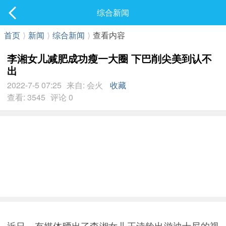
社区
综合新闻
最新发表
首页
⟩
新闻
⟩
综合新闻
⟩
查看内容
李湘女儿减肥成功瘦一大圈 下巴削尖美到认不
出
2022-7-5 07:25
来自: 会火
收藏
查看: 3545
评论 0