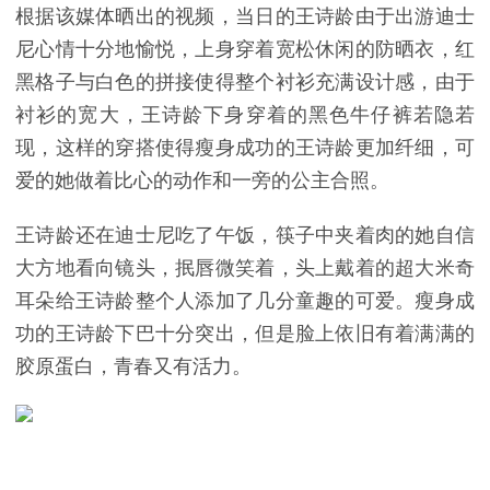
根据该媒体晒出的视频，当日的王诗龄由于出游迪士
尼心情十分地愉悦，上身穿着宽松休闲的防晒衣，红
黑格子与白色的拼接使得整个衬衫充满设计感，由于
衬衫的宽大，王诗龄下身穿着的黑色牛仔裤若隐若
现，这样的穿搭使得瘦身成功的王诗龄更加纤细，可
爱的她做着比心的动作和一旁的公主合照。
王诗龄还在迪士尼吃了午饭，筷子中夹着肉的她自信
大方地看向镜头，抿唇微笑着，头上戴着的超大米奇
耳朵给王诗龄整个人添加了几分童趣的可爱。瘦身成
功的王诗龄下巴十分突出，但是脸上依旧有着满满的
胶原蛋白，青春又有活力。