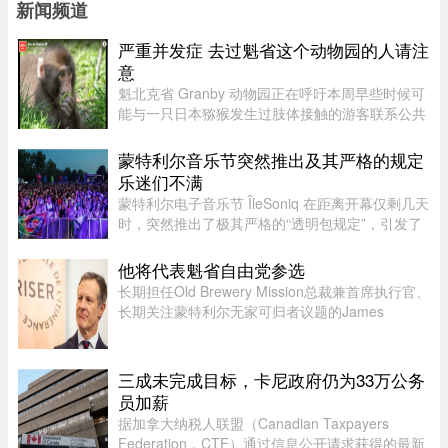
新闻频道
严重并发症 去过魁省这个动物园的人请注
意
魁北克省 Granby 动物园正在呼吁本周早些时候可
能与一只日本猕猴发生过肢体接触的游客联系公共
卫生部门。此前，一名游客在该动物园被猕猴抓
伤。猕猴可能会携带 B 型疱疹病毒（Herpes B
蒙特利尔音乐节突然推出及其严格的规定
virus）。这种病毒在人体内极 ...
乐迷们不满
蒙特利尔电子音乐节 ÎleSoniq 在距离开幕仅剩几天
时，突然推出了极其严格的“透明包规定”，引发了
乐迷们的强烈不满。“我本来有好几个去音乐节专
门用的腰包，结果在 ÎleSoniq 开幕前几天还得折腾
他将代表魁省自由党参选
着重新买一个，太 ...
长期担任Old Brewery Mission总裁兼首席执行官、
长期关注蒙特利尔无家可归者议题的James
Hughes，将代表魁北克自由党（PLQ）参加今秋
省选。CTV News援引消息人士称，自由党党魁
Charles Milliard预计将于今天周四下午 ...
三成未完成目标，卡尼政府仍为33万公务
员加薪
据加拿大纳税人联盟（Canadian Taxpayers
Federation，CTF）通过信息公开请求获得的最新