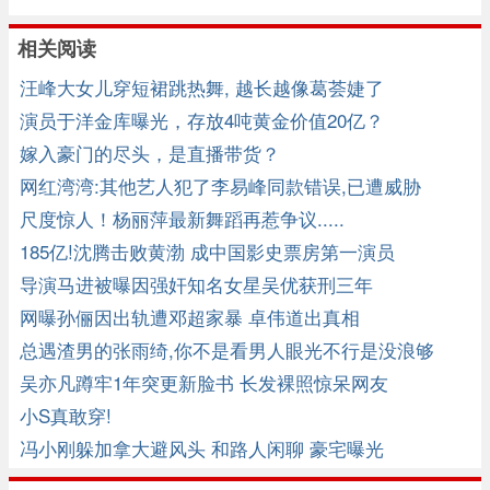
相关阅读
汪峰大女儿穿短裙跳热舞, 越长越像葛荟婕了
演员于洋金库曝光，存放4吨黄金价值20亿？
嫁入豪门的尽头，是直播带货？
网红湾湾:其他艺人犯了李易峰同款错误,已遭威胁
尺度惊人！杨丽萍最新舞蹈再惹争议.....
185亿!沈腾击败黄渤 成中国影史票房第一演员
导演马进被曝因强奸知名女星吴优获刑三年
网曝孙俪因出轨遭邓超家暴 卓伟道出真相
总遇渣男的张雨绮,你不是看男人眼光不行是没浪够
吴亦凡蹲牢1年突更新脸书 长发裸照惊呆网友
小S真敢穿!
冯小刚躲加拿大避风头 和路人闲聊 豪宅曝光