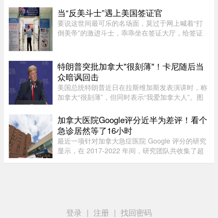
月2日，巴基斯坦阿尔卑斯俱 ...
当“反美斗士”遇上美国签证官
要说这世间最可乐的名场面，莫过于网上喊着“打
倒美帝”的激进斗士，乖乖坐在签证大厅，给签证
官赔笑脸递材料。老刘最近发现，简中网上的反美
画风肉眼可见变得柔和了。往日屡见不鲜的极端反
美狠话少了许多，火药味也 ...
特朗普突批加拿大"很刻薄"！卡尼随后当
众暗讽回击
美国总统特朗普近日在拉斯维加斯发表演讲时，称
加拿大“很刻薄”，但同时表示“我爱加拿大人”。图
源：PBS周三，特朗普在拉斯维加斯的 Red Rock
Casino Resort Spa 发表演讲，宣传华盛顿的经济
加拿大医院Google评分近半为差评！看个
议程。他在发言中谈到 ...
急诊居然等了16小时
最近一项针对加拿大急症医院 Google 评分的研究
显示，在 2017-2022 年间，研究团队共收集了超
5.3 万条 Google 评论，随机抽取了 1,000 条进行
深入分析。数据显示，47.9% 的评论为负面，远高
于正面（32.3%）和中立（ ...
登录
|
注册
|
找回密码