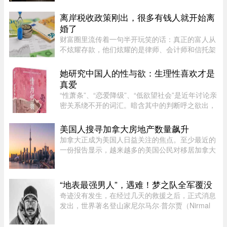
此次交易的金额和具体条款，但表示，出售Baffin
旨在简化运营模式，将更 ...
离岸税收政策刚出，很多有钱人就开始离
婚了
财富圈里流传着一句半开玩笑的话：真正的富人从
不炫耀存款，他们炫耀的是律师、会计师和信托架
构师的电话号码。这三个号码平时藏在通讯录最深
处，轻易不拨。可最近这段日子，笔者听说一个奇
她研究中国人的性与欲：生理性喜欢才是
怪的现象——好些身家不菲 ...
真爱
“性萧条”、“恋爱降级”、“低欲望社会”是近年讨论亲
密关系绕不开的词汇。暗含其中的判断呼之欲出，
当下的年轻人，正在对亲密关系失去兴趣。香港大
学教授吴存存，却对这一普遍的直觉保持怀疑。她
美国人搜寻加拿大房地产数量飙升
认为，欲望绝不会 ...
加拿大正成为美国人日益关注的焦点。至少最近的
一份报告显示，越来越多的美国公民对移居加拿大
表现出浓厚的兴趣。王室地产公司（Royal
LePage）今年发布了一项基于美国用户对其网站
访问量的研究，发现美国用户对加拿 ...
“地表最强男人”，遇难！梦之队全军覆没
奇迹没有发生，在经过几天的救援之后，正式消息
发出，世界著名登山家尼尔马尔·普尔贾（Nirmal
Purja）率领的10人国际登山队在巴基斯坦布洛阿
特峰（Broad Peak）遭遇雪崩，队员全部遇难。8