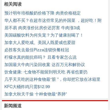
相关阅读
预计明年培根酸奶价格下降 肉类价格稳定
华人都不买？在超市这些常见的外国菜 ，超好吃！附
做法
居不易 肉类涨价比房价还厉害 牛肉涨3成
美国碳酸饮料为何失宠？为了健康别喝了！
加拿大人爱吃咸、美国人既爱咸也爱甜
必胜客失去最佳Pizza连锁快餐桂冠
柠檬水真的能抗癌吗？ 且看专家怎么说
加国最大牛肉污染回收案 达百万元和解协议
饮食健康: 七食物不能留到明天吃 再省也要扔
几乎天天吃的这种食物最“脏 ”，你却把它放在冰箱里
KFC大桶炸鸡只需$12.99
加拿大秋天干燥 十种食物最“养肺”
新闻频道