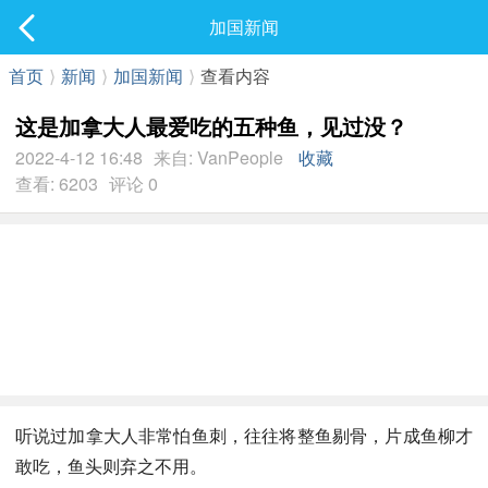
社区
加国新闻
最新发表
首页
⟩
新闻
⟩
加国新闻
⟩
查看内容
这是加拿大人最爱吃的五种鱼，见过没？
2022-4-12 16:48
来自: VanPeople
收藏
查看: 6203
评论 0
听说过加拿大人非常怕鱼刺，往往将整鱼剔骨，片成鱼柳才
敢吃，鱼头则弃之不用。