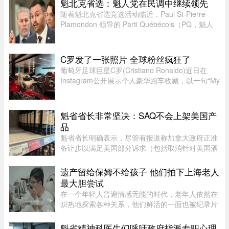
魁北克省选：魁人党在民调中继续领先
随着魁北克省选竞选活动临近，Paul St-Pierre
Plamondon 领导的 Parti Québécois（PQ，魁人
党）继续在选民支持率中保持领先。
C罗发了一张照片 全球粉丝疯狂了
葡萄牙足球巨星C罗(Cristiano Ronaldo)近日在
Instagram公开展示个人豪华跑车收藏，以一句“My
toys（我的玩具）”搭配多张照片，引发全球球迷热
议。画面中集结超过40辆来自Ferrari、Rolls-
Royce、McLaren、Bugatti等 ...
魁省省长非常坚决：SAQ不会上架美国产
品
魁省省长明确表示，尽管有报道称加拿大政府正准
备让步以满足美国部分诉求（包括取消针对美国酒
类的禁令），但魁省 SAQ 的货架上依然不会上架
任何美国产品。根据省长 Christine Fréchette 办公
遗产留给保姆不给孩子 他们拍下上海老人
室周五发表的声明，在 ...
最大胆尝试
在一个年轻人普遍情感无能的时代，老年人依然在
炽热地探索各种关系，他们鲜活的一面也被纪录片
的镜头拍下来。但除了吸引各路网络判官的遗产分
配和情感纠纷片段，《前浪》系列在做的其实是激
魁省精神科医生们呼吁政府指派专职心理