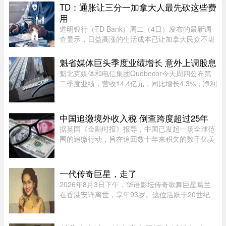
了该业主的申请。调查发现，这户家庭在扣除开支
TD：通胀让三分一加拿大人最先砍这些费
后，年净收入超过 23,000 元，而且 ...
用
道明银行（TD Bank）周二（4日）发布的最新调
查显示，日益高涨的生活成本已让加拿大民众不堪
重负，许多人正考虑缩减或取消保险计划。据
Global News报道，道明保险（TD Insurance）的
魁省媒体巨头季度业绩增长 意外上调股息
数据指出，33%的加拿大民众为了节 ...
魁北克媒体和电信集团Québecor今天周四公布第
二季度业绩，营收14.4亿元，同比增长4.3%；净利
润2.709亿元，同比增长24.4%。其中，电信业务
（Vidéotron、Freedom Mobile和Fizz）收入增长
4%至12.3亿元，过去一年新增2 ...
中国追缴境外收入税 倒查跨度超过25年
据英国《金融时报》报导，中国已发起一场全球范
围的追缴行动，旨在追回数十年来积欠的数千亿美
元税款，北京方面正通过瞄准超级富豪群体，以填
补日益扩大的财政缺口。监管部门已加强了对海外
资本利得及投资的审查—— ...
一代传奇巨星，走了
2026年8月3日下午，华语影坛传奇歌舞巨星葛兰
在香港安详离世，享年93岁。这位活跃于20世纪
50至60年代的“千面女郎”，以集唱歌、演戏和舞蹈
于一身的全能才华闻名，曾主演多部经典华语歌舞
片。她的离去，带走了一个流 ...