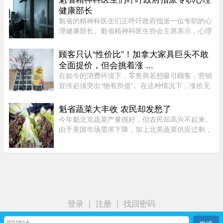
发大众重新审视每个人都将 ...
健康部长
魁省的精神科医生们正呼吁政府指派一位专职的心
理健康部长。魁省精神科医生协会主席表示，心理
健康部长有助于统筹协调政府各部门的行动，并确
保心理健康问题在选举周期之后依然能被列为优先
顾客只认“性价比”！加拿大家具巨头不敢
事项。在蒙特利尔无家可归 ...
全面提价，但会挑着涨 ...
在如今的消费环境下，零售商若想吸引顾客，营销
宣传必须突出“物有所值”。在这种情况下，涨价无
疑会削弱企业的竞争力。不过，随着燃油价格上涨
持续挤压利润空间，Leon’s Furniture Ltd.（LNF-
魁省蔬菜大丰收 农民却发愁了
T）的管理层表示，公 ...
今年魁北克蔬菜产量很好，但农民却高兴不起来。
由于美国市场需求下降，加上北美蔬菜供应过剩，
不少本地农产品价格大跌。位于Saint-Michel的
Maraîchers L L表示，往年每天能卖出约20车蔬
菜，今年只能卖10车左右。生 ...
登录
|
注册
|
找回密码