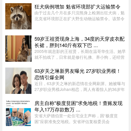
狂犬病例增加 魁省环境部扩大运输禁令
由于过去几个月在多只浣熊身上检测出狂犬病，魁
北克省环境部正在扩大野生动物运输禁令。该禁令
原本限制在 Montérégie 和 Eastern Townships 地
区运输浣熊、红狐、灰狐、条纹臭鼬和郊狼，自周
五起延伸至 Centre-du- ...
59岁王祖贤现身上海，34度的天穿皮衣配
长裙，胖到140斤有双下巴 ...
2005年就息影的王祖贤，长期在温哥华生活。她早
就不拍戏了，日常就是修行礼佛、养小狗，还经营
了一家艾灸馆。每次回国基本都是参加艾灸相关的
活动。8月5日，网友在上海机场偶遇王祖贤。34度
63岁关之琳新男友曝光 27岁职业男模！
的天气穿着皮衣外套配长裙 ...
恋情引爆全网
近日，63岁关之琳的新恋情在全网刷屏。她被曝与
27岁职业男模Johan相恋，两人有着惊人的36岁年
龄差。最有话题度的是，男方经纪人大方出面承
认，作为当事人的关之琳却始终保持沉默，既不承
房主自称"极度贫困"求免地税！查账发现
认也不否认，这份淡定态度， ...
年入17万存款数万 ...
安省大萨德伯里一处住宅业主声称，因“极度贫
困”应获准免交地税。安省评估复核委员会
（Ontario Assessment Review Board）近日驳回