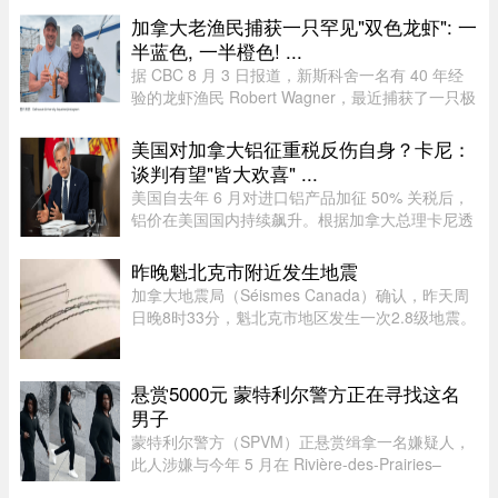
科医生陈欣湄在Facebook专页发文 ...
加拿大老渔民捕获一只罕见"双色龙虾": 一
半蓝色, 一半橙色! ...
据 CBC 8 月 3 日报道，新斯科舍一名有 40 年经
验的龙虾渔民 Robert Wagner，最近捕获了一只极
为罕见的龙虾。这只龙虾从头到尾一边是蓝色，一
边是橙色，颜色分界极为分明。Wagner 表示：“我
美国对加拿大铝征重税反伤自身？卡尼：
当时只说了句‘哇！我这 ...
谈判有望"皆大欢喜" ...
美国自去年 6 月对进口铝产品加征 50% 关税后，
铝价在美国国内持续飙升。根据加拿大总理卡尼透
露，2025 年 6 月至 2026 年 6 月，美国铝生产者
物价指数上涨了 52%。卡尼在魁省一处 Rio Tinto
昨晚魁北克市附近发生地震
铝厂外对媒体表示："虽 ...
加拿大地震局（Séismes Canada）确认，昨天周
日晚8时33分，魁北克市地区发生一次2.8级地震。
震中位于魁北克市以西南偏西约12公里处，震源深
度22.7公里。不少网友在社交媒体表示感受到震
动，形容感觉像打雷或重型车 ...
悬赏5000元 蒙特利尔警方正在寻找这名
男子
蒙特利尔警方（SPVM）正悬赏缉拿一名嫌疑人，
此人涉嫌与今年 5 月在 Rivière-des-Prairies–
Pointe-aux-Trembles 区发生的一起谋杀未遂案有