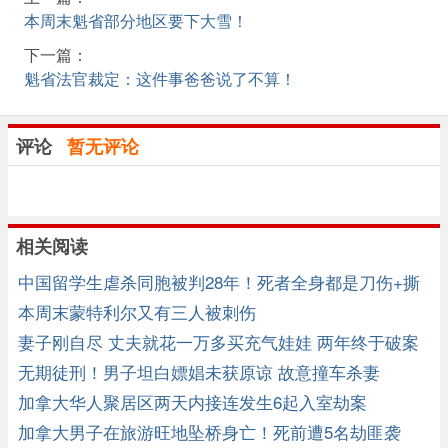
本周末魁省部分地区要下大雪！
下一篇：
魁省法官裁定：这件事爸爸说了不算！
评论
暂无评论
相关阅读
中国留学生虐杀同胞被判28年！死者全身都是刀伤+撕
裂！
本周末蒙特利尔又有三人被刺伤
妻子刚自尽 丈夫就花一万多买充气娃娃 两年终于破案
了
无期徒刑！男子坦白嫖娼未获原谅 故意撞车杀妻
加拿大华人聚居区两天内接连发生6起入室劫案
加拿大男子在旅游旺地坠桥身亡！死前遭5名劫匪袭