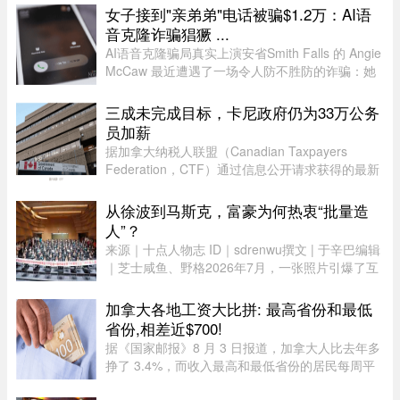
关。警方呼吁公众协助确认嫌犯身份。据描述，嫌
女子接到"亲弟弟"电话被骗$1.2万：AI语
犯为一名黑人男性，身高在 ...
音克隆诈骗猖獗 ...
AI语音克隆骗局真实上演安省Smith Falls 的 Angie
McCaw 最近遭遇了一场令人防不胜防的诈骗：她
接到一通自称为弟弟 Mike 的电话，对方不仅准确
叫出了她弟弟的名字，连声音都几乎一模一
三成未完成目标，卡尼政府仍为33万公务
样。"电话那头听起来真的就是我 ...
员加薪
据加拿大纳税人联盟（Canadian Taxpayers
Federation，CTF）通过信息公开请求获得的最新
数据，联邦政府去年为超过 33.6 万名公务员加
薪。数据显示，2025 年有 78% 的联邦雇员获得了
从徐波到马斯克，富豪为何热衷“批量造
薪资提升，而工资下降者还不到万分 ...
人”？
来源｜十点人物志 ID｜sdrenwu撰文 | 于辛巴编辑
｜芝士咸鱼、野格2026年7月，一张照片引爆了互
联网。上百名孩子挤在一间报告厅里，整齐排成数
列。两边站着照顾他们的阿姨，前方拉着一条横
加拿大各地工资大比拼: 最高省份和最低
幅。照片由多益网络官方微博 ...
省份,相差近$700!
据《国家邮报》8 月 3 日报道，加拿大人比去年多
挣了 3.4%，而收入最高和最低省份的居民每周平
均收入相差近 700 元。这是根据加拿大统计局