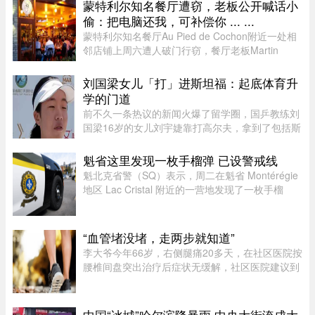
（Statistics Canada）最新发布的数据，披露了全
蒙特利尔知名餐厅遭窃，老板公开喊话小
国及各省、地区居民的平均周 ...
偷：把电脑还我，可补偿你 ... ...
蒙特利尔知名餐厅Au Pied de Cochon附近一处相
邻店铺上周六遭人破门行窃，餐厅老板Martin
Picard的电脑被盗。他如今公开向公众求助，希望
找回电脑。据Martin Picard介绍，被盗地点位于
刘国梁女儿「打」进斯坦福：起底体育升
Plateau-Mont-Royal区Duluth Es ...
学的门道
前不久一条热议的新闻火爆了留学圈，国乒教练刘
国梁16岁的女儿刘宇婕靠打高尔夫，拿到了包括斯
坦福、UCLA、杜克等一众美国名校的录取。据
说，从6月15日那天开始，她每晚都要花上一到两
魁省这里发现一枚手榴弹 已设警戒线
个小时，接美国大学高尔夫校队 ...
魁北克省警（SQ）表示，周二在魁省 Montérégie
地区 Lac Cristal 附近的一营地发现了一枚手榴
弹，随后已联系加拿大军队前往现场处理。警员赶
到现场后确认这确实是一枚手榴弹。虽然省警目前
无法确认该手榴弹是否处 ...
“血管堵没堵，走两步就知道”
李大爷今年66岁，右侧腿痛20多天，在社区医院按
腰椎间盘突出治疗后症状无缓解，社区医院建议到
三甲医院血管外科进一步检查。门诊查体发现李大
爷的双侧股动脉搏动良好，但右侧腘动脉（大腿后
侧）、胫后动脉（小腿后侧 ...
中国“冰城”哈尔滨降暴雨 中央大街淹成大