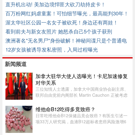
击！
直升机出动! 美加边境悍匪大砍刀劫持皮卡！
百万粉网红妈虐童案！可怕细节曝光，最高能判30年！
渥太华社区公园一名女子被砍死！身边还有两娃！
看到前夫与新女友照片 她怒杀自己5个孩子获刑
澳洲著名"无名男尸"身份破解！神秘间谍只是个普通电
工 ...
12岁女孩被诱导发私密照，入局过程曝光
新闻频道
加拿大驻华大使人选曝光！卡尼加速修复
对华关系
三位知情人士透露，加拿大中国商业协会副主席、
联邦自由党前内阁部长 Martin Cauchon 正被考虑
担任渥太华驻中国大使人选。目前，加中两国正努
力修复受损的外交和经济关系。Martin Cauchon
维他命B12吃得多竟致癌？
曾在让·克雷蒂安政府任司 ...
日常吃维他命B12保健品竟会致癌？有医生引述一
项33万人研究揭，血液B12超标者患癌风险激增6
倍。但B12超标绝非致癌元凶，反而是体内1大警
号有关。医生拆解致癌真相：患癌风险高6倍家医