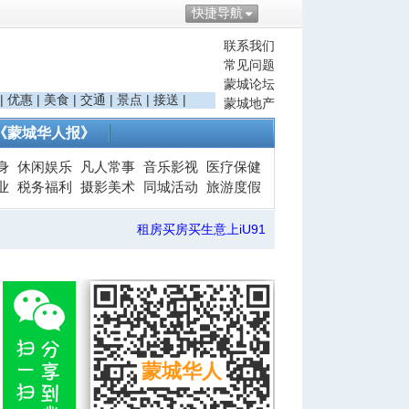
快捷导航
联系我们
常见问题
蒙城论坛
|
优惠
|
美食
|
交通
|
景点
|
接送
|
蒙城地产
《蒙城华人报》
身
休闲娱乐
凡人常事
音乐影视
医疗保健
业
税务福利
摄影美术
同城活动
旅游度假
租房买房买生意上iU91