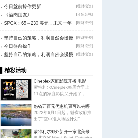
今日盤前操作更新
[
理财投资
]
《酒肉朋友》
[
音乐影视
]
SPCX：65～230 美元，未来一年
[
理财投资
]
最大的机会？
坚持自己的策略，利润自然会慢慢
[
理财投资
]
累积！
今日盤前操作
[
理财投资
]
坚持自己的策略，利润自然会慢慢
[
理财投资
]
累积！
▌精彩活动
Cineplex家庭影院开播 电影
蒙特利尔Cineplex每周六早上
11点的家庭影院又开始了，
魁省五百元优惠机票可以去哪
2022年6月1日起，魁省政府推
出了“空中准入地区计划”
蒙特利尔郊外新开一家北美最
魁北克省 Mont-Saint-Grégoire