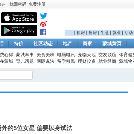
找回密码
免费注册
登
|
租房
|
售房
|
生意
|
就业
|
活动
活
特价
社区动态
地产
商家
蒙城黄页
费心得
蒙城车事
美食美味
电脑电讯
宠物天地
交友联谊
体育健
在蒙城
育儿话题
网际说法
留学移民
理财投资
就业经商
蒙城物
录
外的5位女星 偏要以身试法