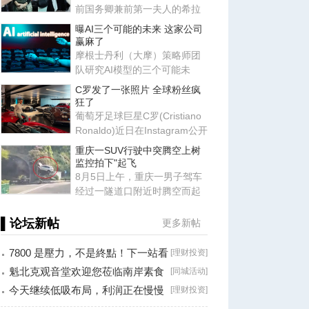
前国务卿兼前第一夫人的希拉
里·克林顿，出现在纽约巴克莱
曝AI三个可能的未来 这家公司
赢麻了
摩根士丹利（大摩）策略师团
队研究AI模型的三个可能未
来：封闭模型赢了、开放模型
C罗发了一张照片 全球粉丝疯
胜出
狂了
葡萄牙足球巨星C罗(Cristiano
Ronaldo)近日在Instagram公开
展示个人豪华跑车收藏，以
重庆一SUV行驶中突腾空上树
监控拍下"起飞
8月5日上午，重庆一男子驾车
经过一隧道口附近时腾空而起
悬在半空中，此事引发关注。
网
▌论坛新帖
更多新帖
7800 是壓力，不是終點！下一站看
[
理财投资
]
8000？
魁北克观音堂欢迎您莅临南岸素食
[
同城活动
]
分享会！
今天继续低吸布局，利润正在慢慢
[
理财投资
]
兑现！