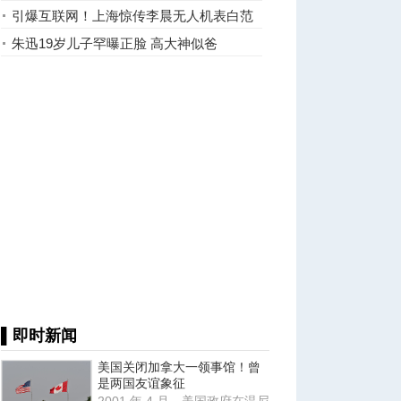
大女儿
引爆互联网！上海惊传李晨无人机表白范
冰冰，知情人发声... ...
朱迅19岁儿子罕曝正脸 高大神似爸
▌即时新闻
美国关闭加拿大一领事馆！曾
是两国友谊象征