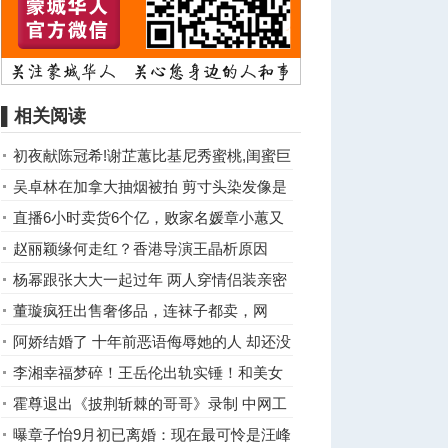
▌相关阅读
初夜献陈冠希!谢芷蕙比基尼秀蜜桃,闺蜜巨
乳抢镜
吴卓林在加拿大抽烟被拍 剪寸头染发像是
流浪汉
直播6小时卖货6个亿，败家名媛章小蕙又
红了
赵丽颖缘何走红？香港导演王晶析原因
杨幂跟张大大一起过年 两人穿情侣装亲密
自拍
董璇疯狂出售奢侈品，连袜子都卖，网
友：缺钱了
阿娇结婚了 十年前恶语侮辱她的人 却还没
道歉
李湘幸福梦碎！王岳伦出轨实锤！和美女
KTV亲密壁咚
霍尊退出《披荆斩棘的哥哥》录制 中网工
委发声
曝章子怡9月初已离婚：现在最可怜是汪峰