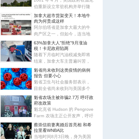
2001 年 4 月，美国政府在温尼
伯重新设立常驻机构并举行隆
重揭幕仪式，称其为两国友谊
加拿大超市货架变天！本地牛
肉为何贵成这样
阿尔伯塔省是加拿大最大的牛
肉产区之一，但如今，连当地
超市里的“价格优势”也正在被
63%加拿大人"拒绝"9月涨油
税！卡尼政府陷两
随着下月临时汽油税减免即将
结束，加拿大车主普遍叫苦，
绝大多数受访者希望联邦政府
魁省尚未收到这类疫情的病例
将
报告 但要小心
魁省卫生与社会服务部表示，
目前全省尚未收到与美国多个
州因生菜引发的隐孢子虫病
魁省农场主被诈骗2.7万 呼吁政
（Cy
府改政策
魁北克省 Hudson 的 Pengrove
Farm 农场主正公开发声，呼吁
修改相关政策以保护小企业
蔡崇信前妻离婚后首亮相 和希
拉里看WNBA比
当地时间8月3日晚，身为美国