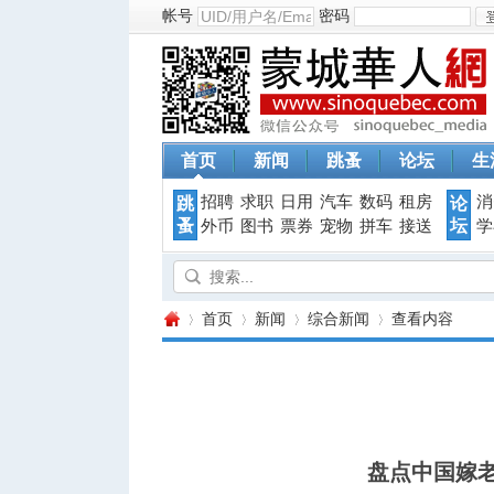
帐号
密码
首页
新闻
跳蚤
论坛
生
招聘
求职
日用
汽车
数码
租房
消
跳
论
蚤
坛
外币
图书
票券
宠物
拼车
接送
学
首页
新闻
综合新闻
查看内容
蒙
›
›
›
›
盘点中国嫁老