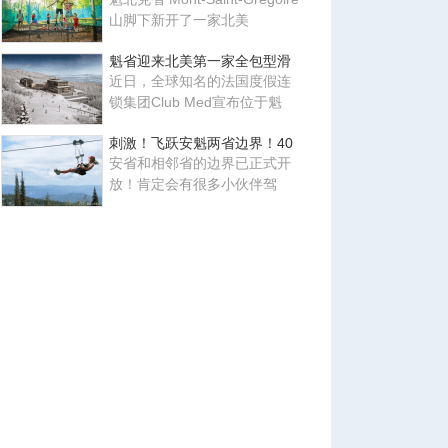
山脚下新开了一家北美
魁省迎来北美第一家全包型滑
近日，全球知名的法国度假连
锁集团Club Med宣布位于魁
刺激！飞跃安魁两省边界！40
安省和相邻省的边界已正式开
放！肯定会有很多小伙伴驾