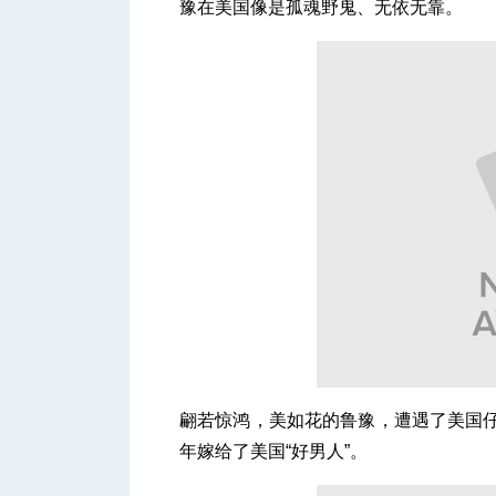
豫在美国像是孤魂野鬼、无依无靠。
翩若惊鸿，美如花的鲁豫，遭遇了美国仔
年嫁给了美国“好男人”。