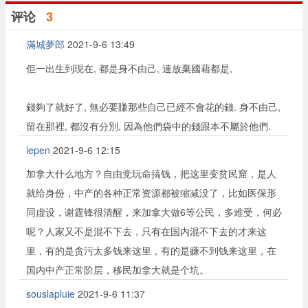
评论
3
滿城夢郎
2021-9-6 13:49
佢一出生到現在, 都是身不由己, 連放棄國藉都是,
錢夠了就好了, 無必要賺那些自己已經不會花的錢. 身不由己,
留在那裡, 都沒有分別, 因為他們袋中的錢跟本不屬於他們.
lepen
2021-9-6 12:15
加拿大什么地方？自由党玩命搞钱，把这里变贫民窟，是人
就给身份，中产的各种正常资源都被缩减没了，比如医保形
同虚设，谢霆锋很清醒，来加拿大做6等公民，多难受，何必
呢？人家又不是混不下去，只有在国内混不下去的才来这
里，有的是贪污太多钱来这里，有的是赚不到钱来这里，在
国内中产正常阶层，移民加拿大就是个坑。
souslapluie
2021-9-6 11:37