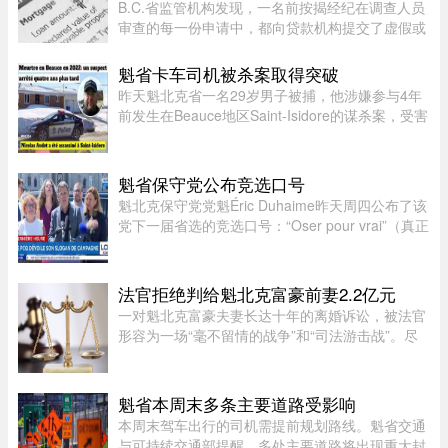
B.C.省监管机构发现，一名前按揭经纪在调查人员
审查的每一份申请中，都向贷款机构提交了虚假或
具有误导性的信息，因此被终身禁止重返该行业。
魁省卡车司机被杀案取得突破
昨天魁北克省一名29岁男子被捕，他涉嫌参与4年
前发生在Beauce地区Saint-Isidore的谋杀案，受害
者Nicolas Audet于2022年被杀。魁北克省警
（SQ）清晨在Saint-Bernard的住所内逮捕了嫌疑
人étienne Gourde。Gourde将在 ...
魁省保守党公布竞选口号
魁北克保守党党魁Éric Duhaime昨天周四公布了该
党下一届省选的竞选口号：“Oser pour vrai”（真正
敢于突破）。Duhaime在魁省议会大楼前举行记者
会时表示，之所以选择“敢于突破”，是因为魁北克
未来联盟（CAQ）、 ...
法官拒绝判给魁北克富豪前妻2.2亿元
一对魁北克富豪夫妻长达十年的离婚诉讼，被法官
形容为一场“毫不留情的战争”和“司法游击战”。尽
管法院认定男方行为“应受谴责”，女方最终仍只获
得了远低于其所要求的约2.2亿元赔偿。 ...
魁省本周末多条主要道路受影响
本周末驾车出行的司机需提前规划路线。魁省交通
与可持续交通部提醒，多处主要道路将出现重大封