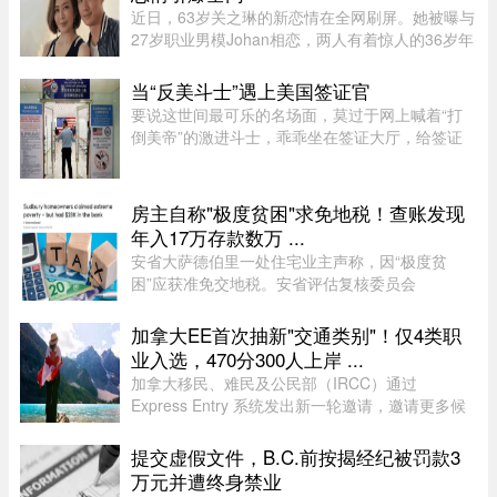
近日，63岁关之琳的新恋情在全网刷屏。她被曝与
27岁职业男模Johan相恋，两人有着惊人的36岁年
龄差。最有话题度的是，男方经纪人大方出面承
认，作为当事人的关之琳却始终保持沉默，既不承
当“反美斗士”遇上美国签证官
认也不否认，这份淡定态度， ...
要说这世间最可乐的名场面，莫过于网上喊着“打
倒美帝”的激进斗士，乖乖坐在签证大厅，给签证
官赔笑脸递材料。老刘最近发现，简中网上的反美
画风肉眼可见变得柔和了。往日屡见不鲜的极端反
美狠话少了许多，火药味也 ...
房主自称"极度贫困"求免地税！查账发现
年入17万存款数万 ...
安省大萨德伯里一处住宅业主声称，因“极度贫
困”应获准免交地税。安省评估复核委员会
（Ontario Assessment Review Board）近日驳回
了该业主的申请。调查发现，这户家庭在扣除开支
加拿大EE首次抽新"交通类别"！仅4类职
后，年净收入超过 23,000 元，而且 ...
业入选，470分300人上岸 ...
加拿大移民、难民及公民部（IRCC）通过
Express Entry 系统发出新一轮邀请，邀请更多候
选人申请永久居民。图片来源：Pexels，作者：
Andre Furtado在本次抽选中，移民部针对全新的
提交虚假文件，B.C.前按揭经纪被罚款3
交通类别（Transport category）发出 ...
万元并遭终身禁业