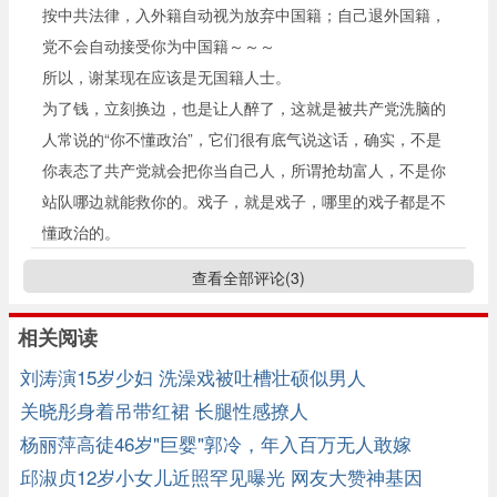
按中共法律，入外籍自动视为放弃中国籍；自己退外国籍，
党不会自动接受你为中国籍～～～
所以，谢某现在应该是无国籍人士。
为了钱，立刻换边，也是让人醉了，这就是被共产党洗脑的
人常说的“你不懂政治”，它们很有底气说这话，确实，不是
你表态了共产党就会把你当自己人，所谓抢劫富人，不是你
站队哪边就能救你的。戏子，就是戏子，哪里的戏子都是不
懂政治的。
查看全部评论(
3
)
相关阅读
刘涛演15岁少妇 洗澡戏被吐槽壮硕似男人
关晓彤身着吊带红裙 长腿性感撩人
杨丽萍高徒46岁"巨婴"郭冷，年入百万无人敢嫁
邱淑贞12岁小女儿近照罕见曝光 网友大赞神基因