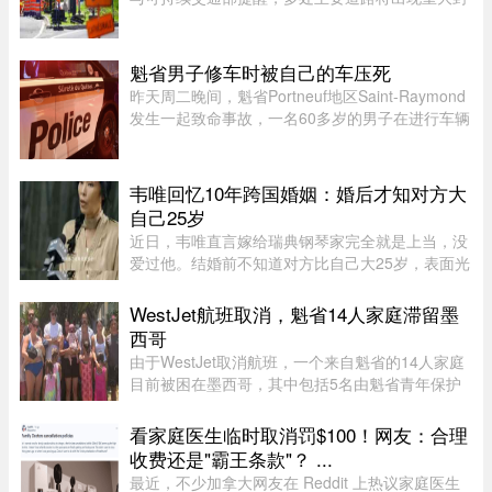
闭或交通限制，其中包括Boucherville 20号高速
（Jean-Lesage）部分路段全封闭，预计将造成拥
堵。20号高速（Boucherville ...
魁省男子修车时被自己的车压死
昨天周二晚间，魁省Portneuf地区Saint-Raymond
发生一起致命事故，一名60多岁的男子在进行车辆
维修时，被自己的汽车压住身亡。魁省省警
（SQ）于晚上6时30分左右接报，赶赴Saint-
Raymond的rang Sainte-Croix，当时一名 ...
韦唯回忆10年跨国婚姻：婚后才知对方大
自己25岁
近日，韦唯直言嫁给瑞典钢琴家完全就是上当，没
爱过他。结婚前不知道对方比自己大25岁，表面光
鲜的10年婚姻藏着控制和暴力。目前，前夫已去
世，自己独自抚养三个儿子。韦唯，原名张菊霞，
WestJet航班取消，魁省14人家庭滞留墨
壮族，1963年9月28日出生于 ...
西哥
由于WestJet取消航班，一个来自魁省的14人家庭
目前被困在墨西哥，其中包括5名由魁省青年保护
局（DPJ）安置照顾的女孩。52岁的寄养家庭母亲
Josée Pelletier表示，一家人原定周一返程，却在
看家庭医生临时取消罚$100！网友：合理
起飞前数小时收到航班取消 ...
收费还是"霸王条款"？ ...
最近，不少加拿大网友在 Reddit 上热议家庭医生