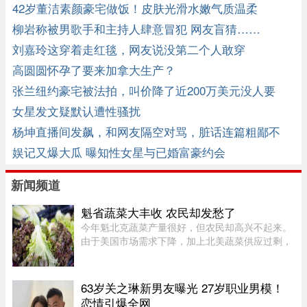
42岁董洁素颜豪宅做饭！皮肤光滑水嫩气质温柔
柳岩称被男歌手和主持人肆意冒犯 网友盲猜……
刘嘉玲这穿着走红毯，网友说没第二个人敢穿
高圆圆怀孕了要来加拿大生产？
张兰纽约豪宅被法拍，叫价降了近200万美元没人要
女星发文疑默认遭性骚扰
杨坤直播间发飙，和网友隔空对骂，脏话连篇粗鄙不
堪，令人不耻 ...
娱记又爆大瓜 曝知性女星与已婚富豪约会
新闻频道
魁省蔬菜大丰收 农民却发愁了
今年魁北克蔬菜产量很好，但农民却高兴不起来。
由于美国市场需求下降，加上北美蔬菜供应过剩，
不少本地农产品价格大跌。位于Saint-Michel的
Maraîchers L L表示，往年每天能卖出约20车蔬
菜，今年只能卖10车左右。生 ...
63岁关之琳新男友曝光 27岁职业男模！
恋情引爆全网