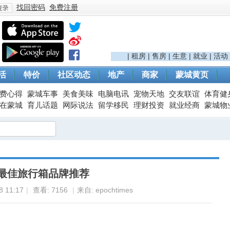
找回密码
免费注册
登
|
租房
|
售房
|
生意
|
就业
|
活动
活
特价
社区动态
地产
商家
蒙城黄页
费心得
蒙城车事
美食美味
电脑电讯
宠物天地
交友联谊
体育健
在蒙城
育儿话题
网际说法
留学移民
理财投资
就业经商
蒙城物
录
大最佳旅行箱品牌推荐
 11:17
|
查看:
7156
|
来自: epochtimes