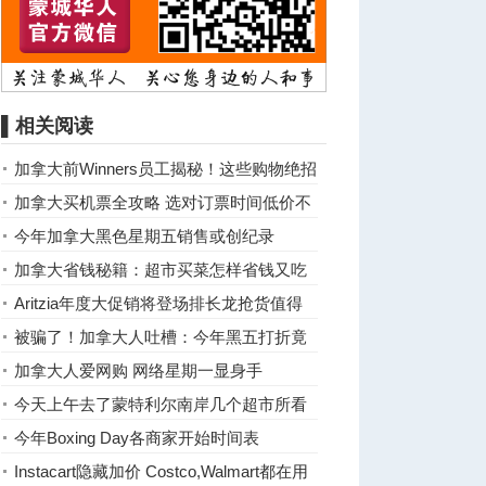
▌相关阅读
加拿大前Winners员工揭秘！这些购物绝招
能帮你省下一大笔钱！ ...
加拿大买机票全攻略 选对订票时间低价不
是梦
今年加拿大黑色星期五销售或创纪录
加拿大省钱秘籍：超市买菜怎样省钱又吃
得健康
Aritzia年度大促销将登场排长龙抢货值得
吗？
被骗了！加拿大人吐槽：今年黑五打折竟
是假象！
加拿大人爱网购 网络星期一显身手
今天上午去了蒙特利尔南岸几个超市所看
到的
今年Boxing Day各商家开始时间表
Instacart隐藏加价 Costco,Walmart都在用