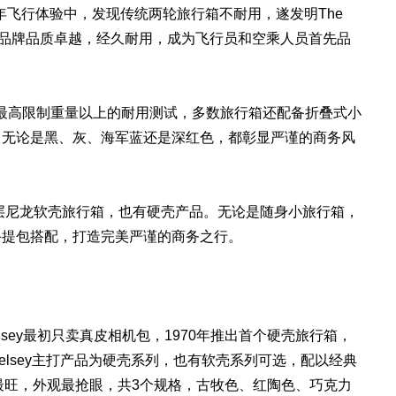
）多年飞行体验中，发现传统两轮旅行箱不耐用，遂发明The
行箱品牌。该品牌品质卓越，经久耐用，成为飞行员和空乘人员首先品
运行李最高限制重量以上的耐用测试，多数旅行箱还配备折叠式小
。无论是黑、灰、海军蓝还是深红色，都彰显严谨的商务风
uard涂层尼龙软壳旅行箱，也有硬壳产品。无论是随身小旅行箱，
手提包搭配，打造完美严谨的商务之行。
Delsey最初只卖真皮相机包，1970年推出首个硬壳旅行箱，
lsey主打产品为硬壳系列，也有软壳系列可选，配以经典
系列人气最旺，外观最抢眼，共3个规格，古牧色、红陶色、巧克力