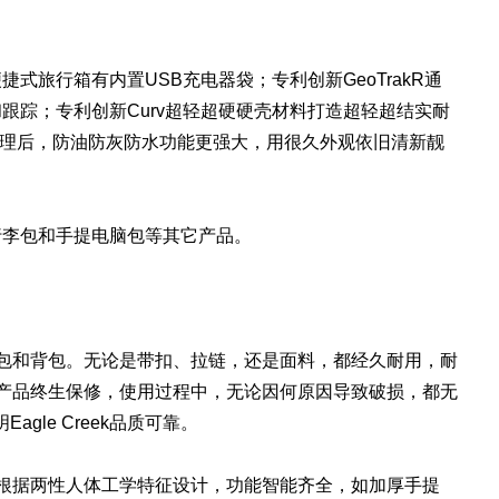
式旅行箱有内置USB充电器袋；专利创新GeoTrakR通
跟踪；专利创新Curv超轻超硬硬壳材料打造超轻超结实耐
d处理后，防油防灰防水功能更强大，用很久外观依旧清新靓
行李包和手提电脑包等其它产品。
有行李包和背包。无论是带扣、拉链，还是面料，都经久耐用，耐
的许多产品终生保修，使用过程中，无论因何原因导致破损，都无
gle Creek品质可靠。
背包，根据两性人体工学特征设计，功能智能齐全，如加厚手提