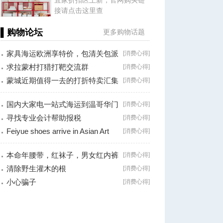
宜家折扣区上新，官网购买链
接请点击这里查
▌购物论坛
更多购物话题
家具海运欧洲享特价，包清关包派
[
消费心得
]
送一站式
求拉蒙村打猎打靶交流群
[
消费心得
]
蒙城近期值得一去的打折特卖汇集
[
消费心得
]
国内大家电一站式海运到温哥华门
[
消费心得
]
对门服务
寻找专业会计帮助报税
[
消费心得
]
Feiyue shoes arrive in Asian Art
[
消费心得
]
store,
本命年腰带，红袜子，男女红内裤
[
消费心得
]
有卖，地址
清除野生灌木的根
[
消费心得
]
小心骗子
[
消费心得
]