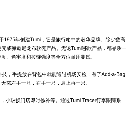
ord）于1975年创建Tumi，它是旅行箱中的奢华品牌。除少数高
硬壳或弹道尼龙布软壳产品。无论Tumi哪款产品，都品质一
摩度、色牢度和拉链强度等全方位耐用测试。
s科技，手提放在背包中就能通过机场安检；有了Add-a-Bag
，无需左手一只，右手一只，肩上再一只。
破损门店即时修补等。通过Tumi Tracer行李跟踪系