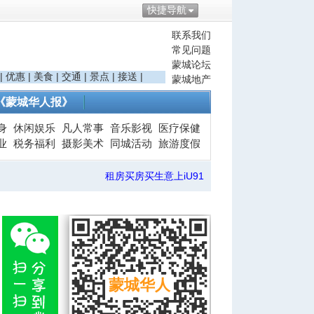
快捷导航
联系我们
常见问题
蒙城论坛
|
优惠
|
美食
|
交通
|
景点
|
接送
|
蒙城地产
《蒙城华人报》
身
休闲娱乐
凡人常事
音乐影视
医疗保健
业
税务福利
摄影美术
同城活动
旅游度假
租房买房买生意上iU91