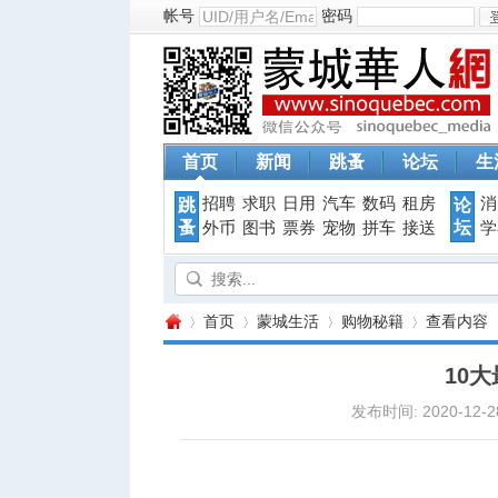
帐号
密码
首页
新闻
跳蚤
论坛
生
招聘
求职
日用
汽车
数码
租房
消
跳
论
蚤
坛
外币
图书
票券
宠物
拼车
接送
学
首页
蒙城生活
购物秘籍
查看内容
10
发布时间: 2020-12-28
蒙
›
›
›
›