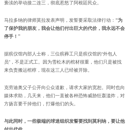
亵渎的举动接二连三，彻底惹怒了阿根廷民众。
马拉多纳的律师莫拉发表声明，发誓要采取法律行动：
“为
了保护我的朋友，我会让他们付出巨大的代价，我永远不会
停手！”
据殡仪馆内部人士称，三位殡葬工只是殡仪馆的“外包人
员”，不是正式工。因为雪松木的棺材很重，他们只是被找
来负责搬运棺椁，现在这三人已经被开除。
克劳迪奥父子公开向公众道歉，请求大家的宽恕。同时也向
媒体求助，几天来，他们一直被各种恐怖威胁狂轰滥炸，对
方扬言要干掉他们，打爆他们的头。
与此同时，一些极端的球迷组织发誓要找到莫利纳，要让他
付出代价。