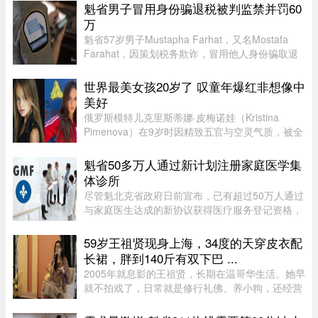
热闹的祝贺声中，也会有人好奇：邓煜研究的狭义
魁省男子冒用身份骗退税被判监禁并罚60
希尔伯特第六问题和王虹研 ...
万
魁省57岁男子Mustapha Farhat，又名Mostafa
Farahat，因策划税务欺诈，冒用他人身份骗取退
税和税收抵免，被判处30个月监禁，并处以总额61
万元罚款。
世界最美女孩20岁了 叹童年爆红非想像中
美好
俄罗斯模特儿克里斯蒂娜·皮梅诺娃（Kristina
Pimenova）在9岁时因精致五官与空灵气质，被全
球媒体封为“世界最美女孩”，年纪轻轻便红遍国际
时尚圈。然而，爆红背后却伴随争议，她多次因拍
魁省50多万人通过新计划注册家庭医学集
摄风格被质疑将未成年孩童 ...
体诊所
尽管魁北克省政府日前宣布，已有超过50万人通过
与家庭医生达成的新协议获得医疗服务登记资格，
但其中绝大多数人并没有被分配固定的家庭医生，
而只是被纳入某个家庭医学诊所（GMF）的集体管
59岁王祖贤现身上海，34度的天穿皮衣配
理体系。 ...
长裙，胖到140斤有双下巴 ...
2005年就息影的王祖贤，长期在温哥华生活。她早
就不拍戏了，日常就是修行礼佛、养小狗，还经营
了一家艾灸馆。每次回国基本都是参加艾灸相关的
活动。8月5日，网友在上海机场偶遇王祖贤。34度