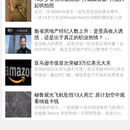
段甚至被冲毁或无法通行。 ...
起哄拍照
近日，安省Barrie发生一起性质恶劣的袭击事件。
一名16岁少女在Kempenfest活动期间遭到多人持
续攻击，直至失去意识。更令人震惊的是，现场大
批年轻人围观、起哄和拍摄，却迟迟没有人上前制
魁省房地产经纪人数上升：是受高收入诱
止。据CTV新闻报道，事件发 ...
惑，还是出于真正的职业热情？ ...
是高收入的诱惑，还是对这一职业真正感兴趣？自
2020年以来，魁北克房地产经纪人数增长了14%。
随着房价大幅上涨，不少人选择转行进入这个被视
为可能带来经济成功的行业。 ...
亚马逊市值首次突破3万亿美元大关
美国科技巨头亚马逊今天周一首次突破3000亿美元
市值这一象征性门槛，继续受益于市场对其季度业
绩的热烈反应。在纽约证券交易所，截至格林尼治
时间13时45分（美国东部时间上午9时50分），亚
马逊股价上涨5.20%，达到28 ...
秘鲁观光飞机坠毁13人死亡 原计划空中观
看纳兹卡线
当地政府表示，一架搭载11名外国游客的飞机周六
在秘鲁 Nazca 市郊外的一片田野坠毁，造成13人
死亡。