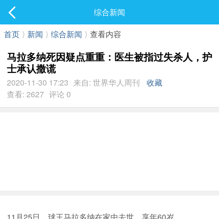
社区
综合新闻
最新发表
首页
⟩
新闻
⟩
综合新闻
⟩
查看内容
马拉多纳死因疑点重重：医生被指过失杀人，护
士承认撒谎
2020-11-30 17:23
来自: 世界华人周刊
收藏
查看: 2627
评论 0
11月25日，球王马拉多纳在家中去世，享年60岁。