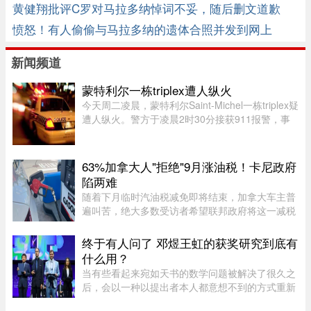
黄健翔批评C罗对马拉多纳悼词不妥，随后删文道歉
愤怒！有人偷偷与马拉多纳的遗体合照并发到网上
新闻频道
蒙特利尔一栋triplex遭人纵火
今天周二凌晨，蒙特利尔Saint-Michel一栋triplex疑
遭人纵火。警方于凌晨2时30分接获911报警，事
发地点位于10e Avenue与Legendre街交界处。消
防员赶到时，火势已自行熄灭。警方表示，现场发
现了助燃物，初步调查显示 ...
63%加拿大人"拒绝"9月涨油税！卡尼政府
陷两难
随着下月临时汽油税减免即将结束，加拿大车主普
遍叫苦，绝大多数受访者希望联邦政府将这一减税
政策永久化。由加拿大纳税人联盟委托 Leger 民调
公司进行的最新调查显示，63% 的加拿大人希望总
终于有人问了 邓煜王虹的获奖研究到底有
理卡尼（Mark Carney）将 ...
什么用？
当有些看起来宛如天书的数学问题被解决了很久之
后，会以一种以提出者本人都意想不到的方式重新
出现。中国数学家获得菲尔兹奖的新闻刷屏了。在