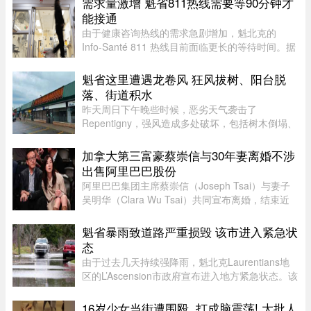
需求量激增 魁省811热线需要等90分钟才
的天气穿着皮衣外套配长裙 ...
能接通
由于健康咨询热线的需求急剧增加，魁北克的
Info-Santé 811 热线目前面临更长的等待时间。据
Santé Québec 透露，接通电话的平均等待时间已
从先前的约一小时延长至近 90 分钟。Santé
魁省这里遭遇龙卷风 狂风拔树、阳台脱
Québec 表示，等待时间变长 ...
落、街道积水
昨天周日下午晚些时候，恶劣天气袭击了
Repentigny，强风造成多处破坏，包括树木倒塌、
阳台脱落以及街道积水。加拿大环境部根据社交媒
体上的多个现场影像，怀疑当地可能出现“一场小
加拿大第三富豪蔡崇信与30年妻离婚不涉
型龙卷风”，但目前尚无法正式确认 ...
出售阿里巴巴股份
阿里巴巴集团主席蔡崇信（Joseph Tsai）与妻子
吴明华（Clara Wu Tsai）共同宣布离婚，结束近
30年的婚姻。两人发声明指，这是在相互尊重的前
提下共同做出的决定。目前没有出售任何阿里巴巴
魁省暴雨致道路严重损毁 该市进入紧急状
股份的计划，蔡崇信担任阿里 ...
态
由于过去几天持续强降雨，魁北克Laurentians地
区的L’Ascension市政府宣布进入地方紧急状态。该
市政府在社交媒体上表示，约900名居民所在的社
区遭遇严重雨灾，多条道路受到破坏，其中一些路
16岁少女当街遭围殴, 打成脑震荡! 大批人