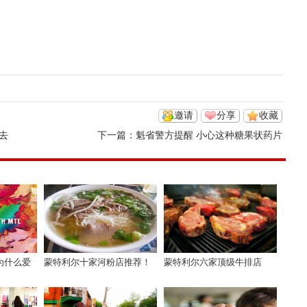
邀请
分享
收藏
去
下一篇：
魁省警方提醒 小心这种糖果状药片
为什么爱
蒙特利尔十家河粉店推荐！
蒙特利尔六家顶级牛排店