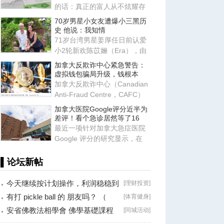
的话：真正的富人从不炫耀存
款，他们炫耀的是律师、会计
70岁男星小女友遭爆小三黑历
师
史 他说：我知情
71岁台湾男星姜厚任日前认爱
小2轮新欢陈苡㛤（Era），由
于她自称台大“3硕1博”、智商
加拿大反欺诈中心紧急警告：
虚拟钱包骗局升级，钱根本
加拿大反欺诈中心（Canadian
Anti-Fraud Centre，CAFC）
近日发布最新警告，提醒所有
加拿大医院Google评分近半为
使
差评！看个急诊居然等了16
最近一项针对加拿大急症医院
Google 评分的研究显示，在
2017-2022 年间，研究团队共
▌论坛新帖
今天继续按计划操作，利润稳稳到
[
理财投资
]
手！
有打 pickle ball 的 朋友吗？ （
[
体育健身
]
Brossard
安省佛教法相學會 佛學基礎課程
[
同城活动
]
（第二十八