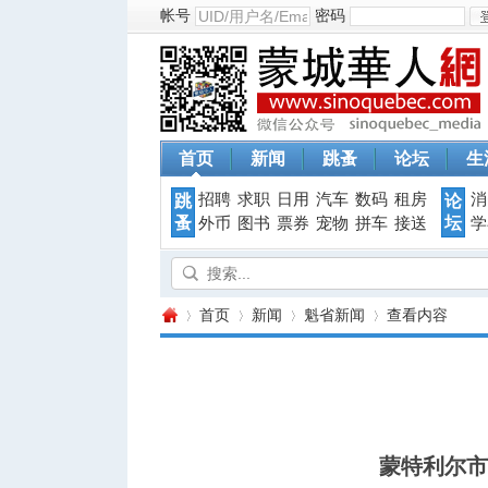
帐号
密码
首页
新闻
跳蚤
论坛
生
招聘
求职
日用
汽车
数码
租房
消
跳
论
蚤
坛
外币
图书
票券
宠物
拼车
接送
学
首页
新闻
魁省新闻
查看内容
蒙
›
›
›
›
蒙特利尔市