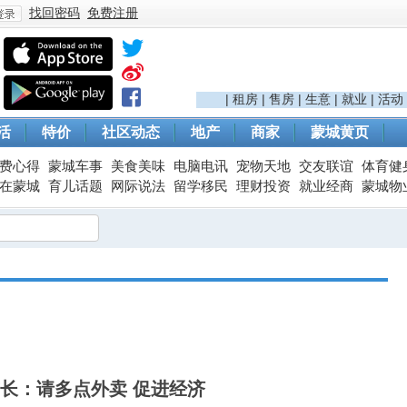
找回密码
免费注册
登
|
租房
|
售房
|
生意
|
就业
|
活动
活
特价
社区动态
地产
商家
蒙城黄页
费心得
蒙城车事
美食美味
电脑电讯
宠物天地
交友联谊
体育健
在蒙城
育儿话题
网际说法
留学移民
理财投资
就业经商
蒙城物
录
长：请多点外卖 促进经济