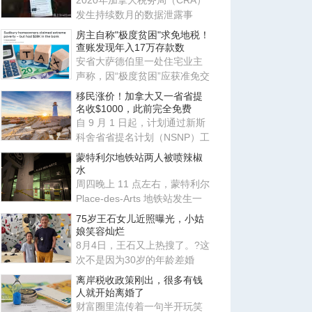
2020年加拿大税务局（CRA）
发生持续数月的数据泄露事
件，导致数千名加拿大人的私
房主自称"极度贫困"求免地税！
人信
查账发现年入17万存款数
安省大萨德伯里一处住宅业主
声称，因“极度贫困”应获准免交
地税。安省评估复核委员会
移民涨价！加拿大又一省省提
名收$1000，此前完全免费
自 9 月 1 日起，计划通过新斯
科舍省省提名计划（NSNP）工
作类别申请移民的外国人需缴
蒙特利尔地铁站两人被喷辣椒
水
周四晚上 11 点左右，蒙特利尔
Place-des-Arts 地铁站发生一
起肢体冲突，事件升级导致
75岁王石女儿近照曝光，小姑
娘笑容灿烂
8月4日，王石又上热搜了。?这
次不是因为30岁的年龄差婚
姻，也不是因为田朴珺又说了
离岸税收政策刚出，很多有钱
什
人就开始离婚了
财富圈里流传着一句半开玩笑