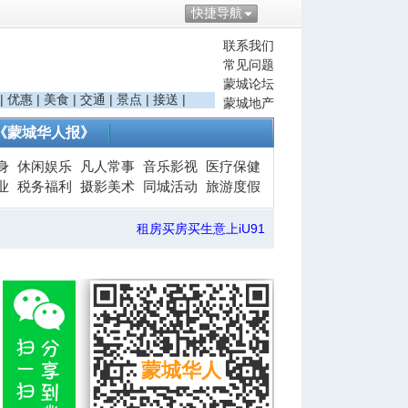
快捷导航
联系我们
常见问题
蒙城论坛
|
优惠
|
美食
|
交通
|
景点
|
接送
|
蒙城地产
《蒙城华人报》
身
休闲娱乐
凡人常事
音乐影视
医疗保健
业
税务福利
摄影美术
同城活动
旅游度假
租房买房买生意上iU91