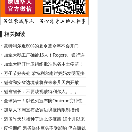
▌相关阅读
蒙特利尔近80%的夏令营今年不会开门
加拿大鹅工厂确诊16人！Rogers、银行连
爆疫情
加拿大呼吁世卫组织批准魁省本土疫苗！
万圣节好去处 蒙特利尔南岸妈妈发明无接
触发糖法
魁省和安省边境或将在未来几天内开放
魁省省长：不要歧视蒙特利尔人。。。
全球第一！以色列宣布防Omicron变种锁
国
加拿大下周宣布放宽边境疫情限制措施
魁省昨天只接种了这么多疫苗 10个月以来
最低
疫情期间 魁省媒体巨头不受影响 仍在赚钱