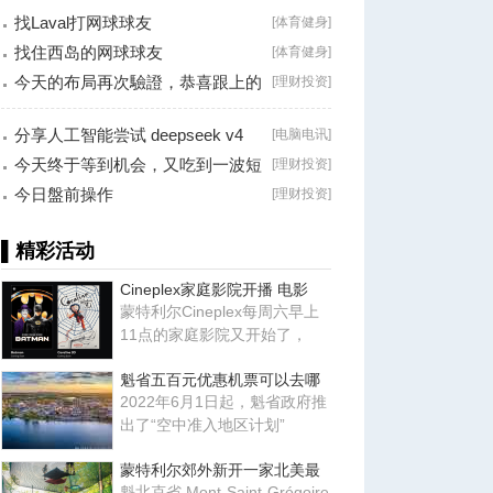
找Laval打网球球友
[
体育健身
]
找住西岛的网球球友
[
体育健身
]
今天的布局再次驗證，恭喜跟上的
[
理财投资
]
朋友！
分享人工智能尝试 deepseek v4
[
电脑电讯
]
falsh, 据说
今天终于等到机会，又吃到一波短
[
理财投资
]
线利润！
今日盤前操作
[
理财投资
]
▌精彩活动
Cineplex家庭影院开播 电影
蒙特利尔Cineplex每周六早上
11点的家庭影院又开始了，
魁省五百元优惠机票可以去哪
2022年6月1日起，魁省政府推
出了“空中准入地区计划”
蒙特利尔郊外新开一家北美最
魁北克省 Mont-Saint-Grégoire