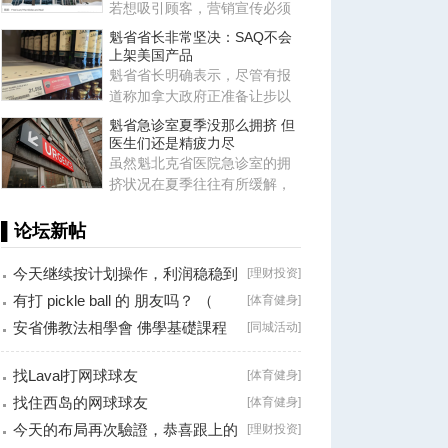
若想吸引顾客，营销宣传必须
突出“物有所值”。在这种情况
魁省省长非常坚决：SAQ不会
上架美国产品
魁省省长明确表示，尽管有报
道称加拿大政府正准备让步以
满足美国部分诉求（包括取消
魁省急诊室夏季没那么拥挤 但
针
医生们还是精疲力尽
虽然魁北克省医院急诊室的拥
挤状况在夏季往往有所缓解，
但这并不意味着急诊科医生就
能
▌论坛新帖
今天继续按计划操作，利润稳稳到
[
理财投资
]
手！
有打 pickle ball 的 朋友吗？ （
[
体育健身
]
Brossard
安省佛教法相學會 佛學基礎課程
[
同城活动
]
（第二十八
找Laval打网球球友
[
体育健身
]
找住西岛的网球球友
[
体育健身
]
今天的布局再次驗證，恭喜跟上的
[
理财投资
]