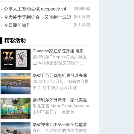
朋友！
分享人工智能尝试 deepseek v4
[
电脑电讯
]
falsh, 据说
今天终于等到机会，又吃到一波短
[
理财投资
]
线利润！
今日盤前操作
[
理财投资
]
▌精彩活动
Cineplex家庭影院开播 电影
蒙特利尔Cineplex每周六早上
11点的家庭影院又开始了，
魁省五百元优惠机票可以去哪
2022年6月1日起，魁省政府推
出了“空中准入地区计划”
蒙特利尔郊外新开一家北美最
魁北克省 Mont-Saint-Grégoire
山脚下新开了一家北美
魁省迎来北美第一家全包型滑
近日，全球知名的法国度假连