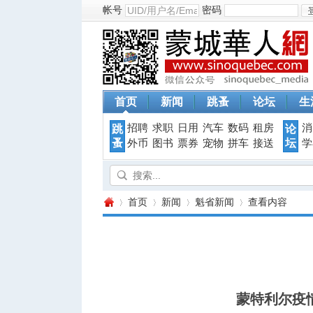
帐号
密码
首页
新闻
跳蚤
论坛
生
招聘
求职
日用
汽车
数码
租房
消
跳
论
蚤
坛
外币
图书
票券
宠物
拼车
接送
学
首页
新闻
魁省新闻
查看内容
蒙
›
›
›
›
蒙特利尔疫