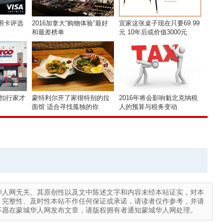
信用卡评选
2016加拿大“购物体验”最好
宜家这张桌子现在只要69.99
和最差榜单
元 10年后或价值3000元
秘折扣行家才
蒙特利尔开了家很特别的拉
2016年将会影响魁北克纳税
面馆 适合寻找孤独的你
人的预算与税务变动
华人网无关。其原创性以及文中陈述文字和内容未经本站证实，对本
、完整性、及时性本站不作任何保证或承诺，请读者仅作参考，并请
不愿在蒙城华人网发布文章，请版权拥有者通知蒙城华人网处理。