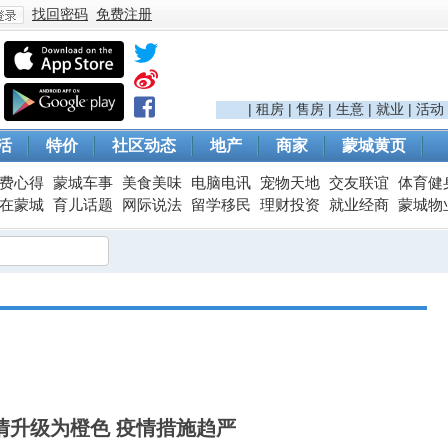
找回密码
免费注册
登
|
租房
|
售房
|
生意
|
就业
|
活动
活
特价
社区动态
地产
商家
蒙城黄页
费心得
蒙城车事
美食美味
电脑电讯
宠物天地
交友联谊
体育健
在蒙城
育儿话题
网际说法
留学移民
理财投资
就业经商
蒙城物
录
情升级为橙色 疫情措施趋严