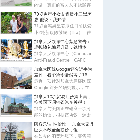
的话：真正的富人从不炫耀存
款，他们炫耀的是律师、会计
70岁男星小女友遭爆小三黑历
师
史 他说：我知情
71岁台湾男星姜厚任日前认爱
小2轮新欢陈苡㛤（Era），由
于她自称台大“3硕1博”、智商
加拿大反欺诈中心紧急警告：
虚拟钱包骗局升级，钱根本
加拿大反欺诈中心（Canadian
Anti-Fraud Centre，CAFC）
近日发布最新警告，提醒所有
加拿大医院Google评分近半为
使
差评！看个急诊居然等了16
最近一项针对加拿大急症医院
Google 评分的研究显示，在
2017-2022 年间，研究团队共
加拿大10项贸易让步摆上桌，
换美国下调钢铝汽车关税！
加拿大与美国正在磋商一项可
能的协议，根据该协议，渥太
华将同意满足特朗普政府提出
顾客只认“性价比”！加拿大家具
的
巨头不敢全面提价，但
在如今的消费环境下，零售商