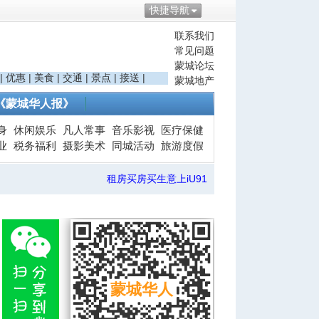
快捷导航
联系我们
常见问题
蒙城论坛
|
优惠
|
美食
|
交通
|
景点
|
接送
|
蒙城地产
《蒙城华人报》
身
休闲娱乐
凡人常事
音乐影视
医疗保健
业
税务福利
摄影美术
同城活动
旅游度假
租房买房买生意上iU91