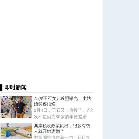
▌即时新闻
75岁王石女儿近照曝光，小姑
娘笑容灿烂
8月4日，王石又上热搜了。?这
次不是因为30岁的年龄差婚
姻，也不是因为田朴珺又说了
离岸税收政策刚出，很多有钱
什
人就开始离婚了
财富圈里流传着一句半开玩笑