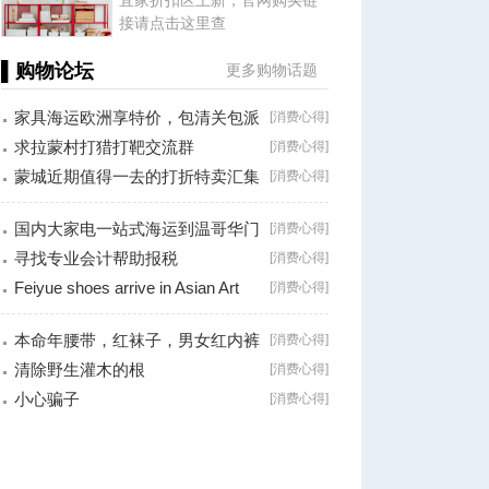
宜家折扣区上新，官网购买链
接请点击这里查
▌购物论坛
更多购物话题
家具海运欧洲享特价，包清关包派
[
消费心得
]
送一站式
求拉蒙村打猎打靶交流群
[
消费心得
]
蒙城近期值得一去的打折特卖汇集
[
消费心得
]
国内大家电一站式海运到温哥华门
[
消费心得
]
对门服务
寻找专业会计帮助报税
[
消费心得
]
Feiyue shoes arrive in Asian Art
[
消费心得
]
store,
本命年腰带，红袜子，男女红内裤
[
消费心得
]
有卖，地址
清除野生灌木的根
[
消费心得
]
小心骗子
[
消费心得
]