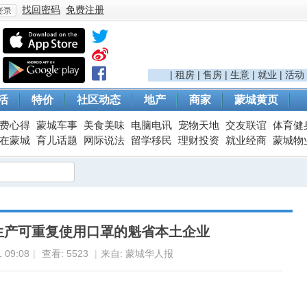
找回密码
免费注册
登
|
租房
|
售房
|
生意
|
就业
|
活动
活
特价
社区动态
地产
商家
蒙城黄页
费心得
蒙城车事
美食美味
电脑电讯
宠物天地
交友联谊
体育健
在蒙城
育儿话题
网际说法
留学移民
理财投资
就业经商
蒙城物
录
生产可重复使用口罩的魁省本土企业
 09:08
|
查看:
5523
|
来自: 蒙城华人报