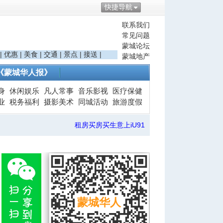
快捷导航
联系我们
常见问题
蒙城论坛
|
优惠
|
美食
|
交通
|
景点
|
接送
|
蒙城地产
《蒙城华人报》
身
休闲娱乐
凡人常事
音乐影视
医疗保健
业
税务福利
摄影美术
同城活动
旅游度假
租房买房买生意上iU91