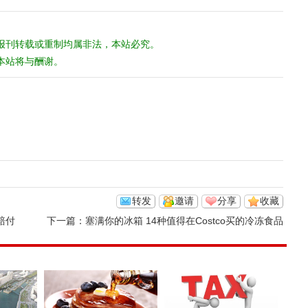
报刊转载或重制均属非法，本站必究。
本站将与酬谢。
转发
邀请
分享
收藏
赔付
下一篇：
塞满你的冰箱 14种值得在Costco买的冷冻食品