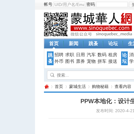
帐号
密码
首页
新闻
跳蚤
论坛
生
招聘
求职
日用
汽车
数码
租房
消
跳
论
蚤
坛
外币
图书
票券
宠物
拼车
接送
学
首页
蒙城生活
购物秘籍
查看内容
PPW本地化：设计
发布时间: 2020-4-21
蒙
›
›
›
›