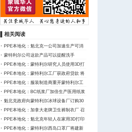
▌相关阅读
PPE本地化：魁北克一公司加速生产可消
毒杀菌重复使用的口罩 ...
蒙特利尔公司这款产品可以提醒洗手
PPE本地化：蒙特利尔研究人员使用3D打
印机制造医疗器材
PPE本地化：蒙特利尔工厂获政府贷款 将
生产数千万口罩
PPE本地化：服装制造商重开蒙特利尔工
厂 制造手术服
PPE本地化：BC纸浆厂加倍生产医用纸浆
出口美国
魁北克政府向蒙特利尔冰球设备厂订购30
万个防护面具
PPE本地化：加拿大老牌卫生裤制衣厂 召
回员工生产防护衣
PPE本地化：魁北克年轻人在家用3D打印
机制作防护面具
PPE本地化：蒙特利尔西岛口罩厂将建新