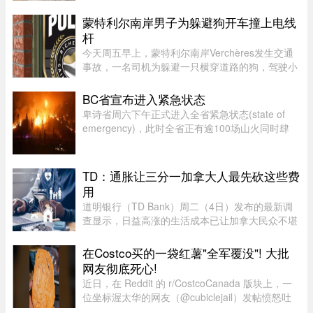
区运输浣熊、红狐、灰狐、条纹臭鼬和郊狼，自周
五起延伸至 Centre-du- ...
蒙特利尔南岸男子为躲避狗开车撞上电线
杆
今天周五早上，蒙特利尔南岸Verchères发生交通
事故，一名司机为躲避一只横穿道路的狗，驾驶小
型货车撞上电线杆，导致132号公路双向封闭。事
故发生在上午7点左右，受影响路段位于Saint-
BC省宣布进入紧急状态
Alexandre街与Calixa-Lavallé ...
卑诗省周六下午正式进入全省紧急状态(state of
emergency)，此时全省正有逾100场山火同时肆
虐，数以万计居民被迫离开家园，另有更多人接获
撤离警报。卑诗省省长尹大卫（David Eby）周六
（8日）下午在温哥华市中心发 ...
TD：通胀让三分一加拿大人最先砍这些费
用
道明银行（TD Bank）周二（4日）发布的最新调
查显示，日益高涨的生活成本已让加拿大民众不堪
重负，许多人正考虑缩减或取消保险计划。据
Global News报道，道明保险（TD Insurance）的
在Costco买的一袋红薯"全军覆没"! 大批
数据指出，33%的加拿大民众为了节 ...
网友彻底死心!
近日，在 Reddit 的 r/CostcoCanada 版块上，一
位坐标渥太华的网友（@cubiclejail）发帖愤怒吐
槽了自己在 Costco 购买的一袋红薯，迅速引发了