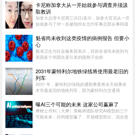
到持枪犯罪可能面临严厉刑罚， ...
卡尼称加拿大从一开始就参与调查并须汲
取教训
加拿大总理卡尼周三(5日)表示，加拿大官员从一开
始就参与了对一名被指控在北约军事总部从事间谍
活动的实习生的调查。据加拿大广播公司(CBC)报
道，卡尼表示加拿大应该从这类事件中汲取教训，
魁省尚未收到这类疫情的病例报告 但要小
但并未明确表示加拿大正在 ...
心
魁省卫生与社会服务部表示，目前全省尚未收到与
美国多个州因生菜引发的隐孢子虫病
（Cyclosporiasis，环孢子虫病）疫情相关的病例
报告。这种由寄生虫引起的感染主要通过受污染的
2031年蒙特利尔地铁绿线将使用最老旧的
食物或水传播，会导致水样腹泻、胃痉挛 ...
列车
2031 年，蒙特利尔绿线的通勤乘客将全天候乘坐
本市最老旧的地铁列车，因为蒙特利尔交通局
（STM）准备在该网络的两条线路之间对调列车。
六年后，当蓝线延长线通车时，STM 将把现代化
曝AI三个可能的未来 这家公司赢麻了
的 Azur 列车从绿线调往蓝线。作为 ...
摩根士丹利（大摩）策略师团队研究AI模型的三个
可能未来：封闭模型赢了、开放模型胜出、混合使
用。而有一家公司，不管未来是这三种情境的哪一
种，都不会输，就是辉达（Nvidia）。大摩本周发
布的分析研究，指出AI市场 ...