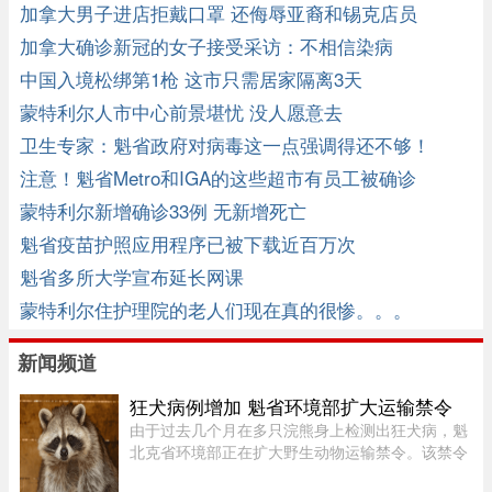
加拿大男子进店拒戴口罩 还侮辱亚裔和锡克店员
加拿大确诊新冠的女子接受采访：不相信染病
中国入境松绑第1枪 这市只需居家隔离3天
蒙特利尔人市中心前景堪忧 没人愿意去
卫生专家：魁省政府对病毒这一点强调得还不够！
注意！魁省Metro和IGA的这些超市有员工被确诊
蒙特利尔新增确诊33例 无新增死亡
魁省疫苗护照应用程序已被下载近百万次
魁省多所大学宣布延长网课
蒙特利尔住护理院的老人们现在真的很惨。。。
新闻频道
狂犬病例增加 魁省环境部扩大运输禁令
由于过去几个月在多只浣熊身上检测出狂犬病，魁
北克省环境部正在扩大野生动物运输禁令。该禁令
原本限制在 Montérégie 和 Eastern Townships 地