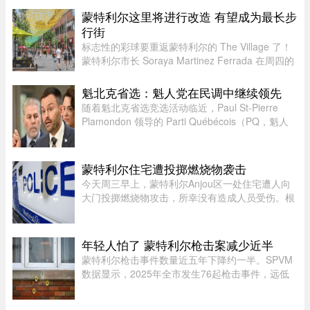
数百位加拿大网友的激烈共鸣与讨论。这原本只是
蒙特利尔这里将进行改造 有望成为最长步
一句日常的抱怨，却意外演 ...
行街
标志性的彩球要重返蒙特利尔的 The Village 了！
蒙特利尔市长 Soraya Martinez Ferrada 在周四的
新闻发布会上表示，悬挂在 Sainte-Catherine
Street East 上空的这些色彩斑斓的小球早已成为该
魁北克省选：魁人党在民调中继续领先
街区乃至这座城市的象征 ...
随着魁北克省选竞选活动临近，Paul St-Pierre
Plamondon 领导的 Parti Québécois（PQ，魁人
党）继续在选民支持率中保持领先。
蒙特利尔住宅遭投掷燃烧物袭击
今天周三早上，蒙特利尔Anjou区一处住宅遭人向
大门投掷燃烧物攻击，所幸没有造成人员受伤。根
据蒙特利尔警方（SPVM）初步消息，事件发生在
早上7点左右。一名男子疑似来到位于place de
Bellefontaine、靠近avenue de ...
年轻人怕了 蒙特利尔枪击案减少近半
蒙特利尔枪击事件数量近五年下降约一半。SPVM
数据显示，2025年全市发生76起枪击事件，远低
于2021年暴力枪案高峰期的145起。专家认为，社
会恢复稳定、警方打击帮派行动，以及青少年意识