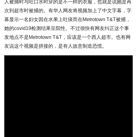
人被捕时与吐口水时穿的是不一样的衣服，也就是说她是再
次到超市时被捕的。有华人网友将视频加上了中文字幕，字
幕显示一名妇女因在水果上吐痰而在Metrotown T&T被捕，
她的covid19检测结果呈阳性。不过很快有网友纠正这个事
发地点不是Metrotown T&T，应该是一个西人超市。也有网
友说这个视频是拼接的，是有人故意制造恐慌。