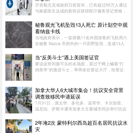
尽管魁北克省政府日前宣布，已有超过50万人通过
与家庭医生达成的新协议获得医疗服务登记资格，
但其中绝大多数人并没有被分配固定的家庭医生，
而只是被纳入某个家庭医学诊所（GMF）的集体管
秘鲁观光飞机坠毁13人死亡 原计划空中观
理体系。 ...
看纳兹卡线
当地政府表示，一架搭载11名外国游客的飞机周六
在秘鲁 Nazca 市郊外的一片田野坠毁，造成13人
死亡。
当“反美斗士”遇上美国签证官
要说这世间最可乐的名场面，莫过于网上喊着“打
倒美帝”的激进斗士，乖乖坐在签证大厅，给签证
官赔笑脸递材料。老刘最近发现，简中网上的反美
画风肉眼可见变得柔和了。往日屡见不鲜的极端反
美狠话少了许多，火药味也 ...
加拿大华人6大城市集会！抗议安全背景
调查致移民申请延误
7月31日，渥太华、多伦多、温哥华、卡尔加里、
温尼伯、萨斯卡通等加拿大主要城市同步举行抗议
集会。数千名永久居民（PR）申请人走上街头，
要求联邦政府正视当前加拿大移民系统中一场持续
2年淹2次 蒙特利尔西岛超百名居民抗议水
恶化的危机——安全背景调查 ...
灾