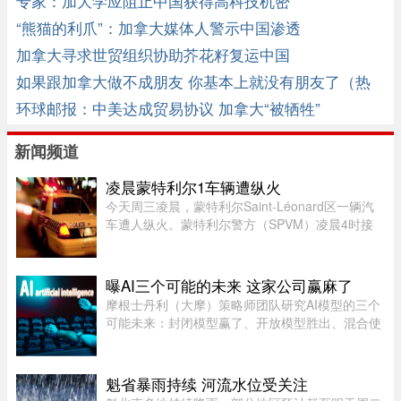
专家：加大学应阻止中国获得高科技机密
“熊猫的利爪”：加拿大媒体人警示中国渗透
加拿大寻求世贸组织协助芥花籽复运中国
如果跟加拿大做不成朋友 你基本上就没有朋友了（热
传视频） ... ...
环球邮报：中美达成贸易协议 加拿大“被牺牲”
新闻频道
凌晨蒙特利尔1车辆遭纵火
今天周三凌晨，蒙特利尔Saint-Léonard区一辆汽
车遭人纵火。蒙特利尔警方（SPVM）凌晨4时接
到911报警，称Couture Boulevard靠近Larin
Street附近发生火灾。警方发言人Caroline
Chèvrefils表示，警员抵达现场时，火 ...
曝AI三个可能的未来 这家公司赢麻了
摩根士丹利（大摩）策略师团队研究AI模型的三个
可能未来：封闭模型赢了、开放模型胜出、混合使
用。而有一家公司，不管未来是这三种情境的哪一
种，都不会输，就是辉达（Nvidia）。大摩本周发
布的分析研究，指出AI市场 ...
魁省暴雨持续 河流水位受关注