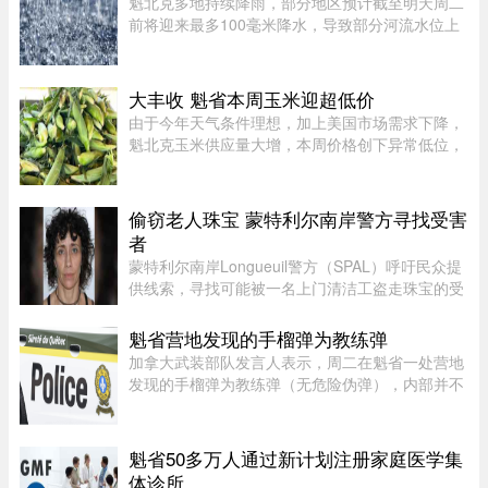
魁北克多地持续降雨，部分地区预计截至明天周二
前将迎来最多100毫米降水，导致部分河流水位上
升。据MétéoMédia报道，建筑假期最后一天的大
雨已造成部分地区积水。Saguenay–Lac-Saint-
Jean地区的Chicoutimi河和au ...
大丰收 魁省本周玉米迎超低价
由于今年天气条件理想，加上美国市场需求下降，
魁北克玉米供应量大增，本周价格创下异常低位，
让期待已久的消费者大饱口福。位于Montérégie地
区Saint-Paul-d’Abbotsford的Jardins Damaco负责
人David Côté表示， ...
偷窃老人珠宝 蒙特利尔南岸警方寻找受害
者
蒙特利尔南岸Longueuil警方（SPAL）呼吁民众提
供线索，寻找可能被一名上门清洁工盗走珠宝的受
害者。警方表示，嫌疑人涉嫌主要针对老年居民下
手。48岁的Longueuil居民Mélanie Tanguay上周
魁省营地发现的手榴弹为教练弹
四出庭，被控涉及Saint-Brun ...
加拿大武装部队发言人表示，周二在魁省一处营地
发现的手榴弹为教练弹（无危险伪弹），内部并不
含有炸药。Abygail Bourgault-Lévesque 表示，在
专家团队确认该手榴弹对公众不构成危险后，已将
其运往 Valcartier 军事 ...
魁省50多万人通过新计划注册家庭医学集
体诊所