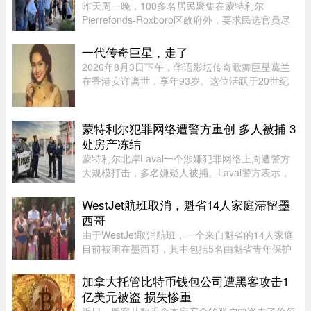
昨天周一晚，100多名居民聚集在蒙特利尔
Pierrefonds-Roxboro区政府外，要求民选官员尽
快采取行动。这是自今年6月西岛数百户住宅遭洪
水侵袭以来，该区举行的首次市政委员会会议。居
一代传奇巨星，走了
民表示，自己已经花费数万甚至数十 ...
2026年8月3日下午，华语影坛传奇歌舞巨星葛兰
在香港安详离世，享年93岁。这位活跃于20世纪
50至60年代的“千面女郎”，以集唱歌、演戏和舞蹈
于一身的全能才华闻名，曾主演多部经典华语歌舞
片。她的离去，带走了一个流 ...
蒙特利尔犯罪网络遭警方重创 多人被捕 3
处房产冻结
蒙特利尔北岸Laval一个涉嫌犯罪网络上周遭警方
大规模打击，多名嫌疑人被捕。Laval警方表示，
此次行动缴获大量资产，使目标犯罪组织损失数百
万元，直接切断了其资金来源，充分展现警方瓦解
WestJet航班取消，魁省14人家庭滞留墨
犯罪网络的能力。警方介绍， ...
西哥
由于WestJet取消航班，一个来自魁省的14人家庭
目前被困在墨西哥，其中包括5名由魁省青年保护
局（DPJ）安置照顾的女孩。52岁的寄养家庭母亲
Josée Pelletier表示，一家人原定周一返程，却在
加拿大托管比特币钱包公司遭黑客攻击1
起飞前数小时收到航班取消 ...
亿美元被盗 损失惨重