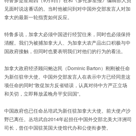
特鲁多是星期四（9月5日）在和《多伦多星报》编辑部人员
见面时说这番话的。当时他被问到对中国外交部发言人对加
拿大的最新一轮指责如何反应。
特鲁多说，加拿大必须中国进行经贸往来，同时也必须保持
清醒。我们为被捕加拿大人、为加拿大农产品出口积极与中
国政府接触，但同时也要表明我们对他们的行为的看法。
加拿大政府经济顾问鲍达民（Dominic Barton）刚刚被任命
为新任驻华大使。中国外交部发言人在表示中方已经同意这
项任命的同时“敦促加方反省错误，认真对待中方严正立场
和关切，立即释放孟晚舟平安回国”。
中国政府也已任命丛培武为新任驻加拿大大使。前大使卢沙
野已离任。丛培武自2014年起担任中国外交部北美大洋洲司
司长，曾任中国驻英国大使馆代办和公使衔参赞。