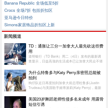
Banana Republic 全场低至5折
Crocs 全场7折 包括折扣区
亚马逊今日特价
Simons家居饰品折扣区上新
新闻频道
TD：通胀让三分一加拿大人最先砍这些费
用
道明银行（TD Bank）周二（4日）发布的最新调
查显示，日益高涨的生活成本已让加拿大民众不堪
重负，许多人正考虑缩减或取消保险计划。据
Global News报道，道明保险（TD Insurance）的
为什么特鲁多与Katy Perry亲密照总能被
数据指出，33%的加拿大民众为了节 ...
拍到
狗仔队近日再度拍到加拿大前总理杜鲁多(Justin
Trudeau)与美国歌手姬蒂派莉(Katy Perry)，最新
流出的一组照片显示，两人在法国南部海滩亲密互
动和拥吻，举止形影不离，再度成为娱乐媒体焦
美国23岁舞蹈老师性侵多名未成年 用露骨
点，也成功吸引美国参议员的 ...
短信引诱