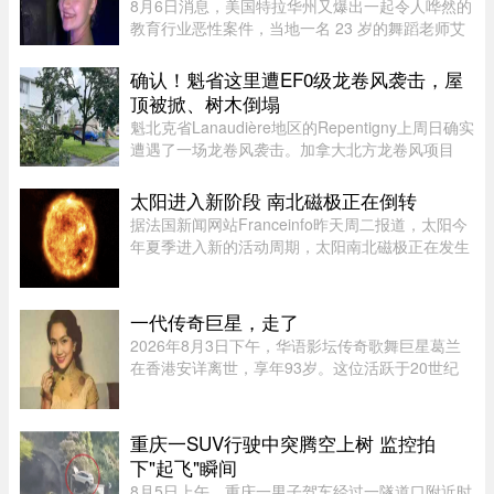
8月6日消息，美国特拉华州又爆出一起令人哗然的
教育行业恶性案件，当地一名 23 岁的舞蹈老师艾
米丽.普赖尔.阿尔比诺遭到警方逮捕，涉嫌对自己
舞蹈工作室的两名未成年学生实施性虐待，还通过
确认！魁省这里遭EF0级龙卷风袭击，屋
电子设备引诱青少年，面临 ...
顶被掀、树木倒塌
魁北克省Lanaudière地区的Repentigny上周日确实
遭遇了一场龙卷风袭击。加拿大北方龙卷风项目
（Northern Tornadoes Project，NTP）调查确
认，当天形成的是一场EF0级龙卷风。报告指出，
太阳进入新阶段 南北磁极正在倒转
这场龙卷风是在一个弱超级单体 ...
据法国新闻网站Franceinfo昨天周二报道，太阳今
年夏季进入新的活动周期，太阳南北磁极正在发生
倒转。这一现象大约每11年出现一次。在太阳活动
达到峰值时，太阳两极会交换位置：北磁极转变为
南磁极，南磁极则转变为北 ...
一代传奇巨星，走了
2026年8月3日下午，华语影坛传奇歌舞巨星葛兰
在香港安详离世，享年93岁。这位活跃于20世纪
50至60年代的“千面女郎”，以集唱歌、演戏和舞蹈
于一身的全能才华闻名，曾主演多部经典华语歌舞
片。她的离去，带走了一个流 ...
重庆一SUV行驶中突腾空上树 监控拍
下"起飞"瞬间
8月5日上午，重庆一男子驾车经过一隧道口附近时