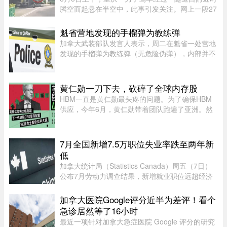
腾空而起悬在半空中，此事引发关注。网上一段27
秒行车记录仪显示，一辆白色SUV行驶在中间车
道，其前方右边是一处转弯，前端左侧是一个隧道
魁省营地发现的手榴弹为教练弹
口，当车驶至该隧道口附近时 ...
加拿大武装部队发言人表示，周二在魁省一处营地
发现的手榴弹为教练弹（无危险伪弹），内部并不
含有炸药。Abygail Bourgault-Lévesque 表示，在
专家团队确认该手榴弹对公众不构成危险后，已将
其运往 Valcartier 军事 ...
黄仁勋一刀下去，砍碎了全球内存股
HBM一直是黄仁勋最头疼的问题。为了确保HBM
供应，今年6月，黄仁勋带着团队跑遍了亚洲。然
而黄仁勋的态度突然发生了改变，在8月7号，黄仁
勋大手一挥，英伟达大幅削减下一代旗舰GPU
Rubin Ultra的显存配置。根据爆料， ...
7月全国新增7.5万职位失业率跌至两年新
低
加拿大统计局（Statistics Canada）周五（7日）
公布7月劳动力调查结果，新增就业职位远超经济
师预期，失业率亦跌至两年来最低水平。统计局数
据显示，7月新增职位达75,000个，远高于路透社
加拿大医院Google评分近半为差评！看个
（Reuters）经济师预测的15, ...
急诊居然等了16小时
最近一项针对加拿大急症医院 Google 评分的研究