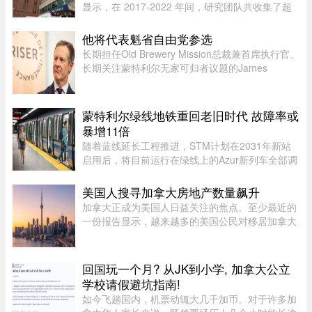
显示，在 2017-2022 年间，研究团队共收集了超
5.3 万条 Google 评论，随机抽取了 1,000 条进行
深入分析。数据显示，47.9% 的评论为负面，远高
他将代表魁省自由党参选
于正面（32.3%）和中立（ ...
长期担任Old Brewery Mission总裁兼首席执行官、
长期关注蒙特利尔无家可归者议题的James
Hughes，将代表魁北克自由党（PLQ）参加今秋
省选。CTV News援引消息人士称，自由党党魁
Charles Milliard预计将于今天周四下午 ...
蒙特利尔绿线地铁重回老旧时代 故障率或
暴增11倍
随着蓝线延长工程推进，STM计划在2031年新站
启用后，将目前运行在绿线上的Azur新列车全部调
往蓝线，以配合新线路技术要求。届时，蒙特利尔
客流量最高的绿线可能几乎全部由服役多年的MR-
美国人搜寻加拿大房地产数量飙升
73老旧列车运营。Projet Montr ...
加拿大正成为美国人日益关注的焦点。至少最近的
一份报告显示，越来越多的美国公民对移居加拿大
表现出浓厚的兴趣。王室地产公司（Royal
LePage）今年发布了一项基于美国用户对其网站
访问量的研究，发现美国用户对加拿 ...
回国玩一个月? 从JK到小学, 加拿大公立
学校请假避坑指南!
如今飞趟国内，机票动辄大几千加币。对于许多加