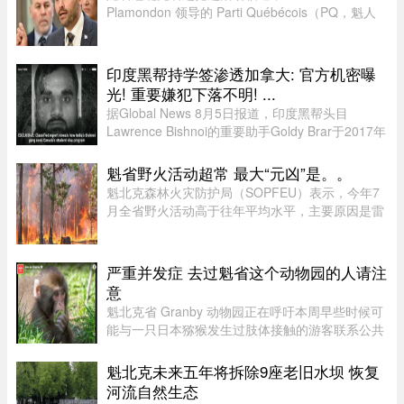
Plamondon 领导的 Parti Québécois（PQ，魁人
党）继续在选民支持率中保持领先。
印度黑帮持学签渗透加拿大: 官方机密曝
光! 重要嫌犯下落不明! ...
据Global News 8月5日报道，印度黑帮头目
Lawrence Bishnoi的重要助手Goldy Brar于2017年
来到加拿大，表面上是前往BC省Kamloops的
Thompson Rivers University就读。但记录显示，
魁省野火活动超常 最大“元凶”是。。
目前“无法确认”他是否真的上过课。实 ...
魁北克森林火灾防护局（SOPFEU）表示，今年7
月全省野火活动高于往年平均水平，主要原因是雷
击频繁。在重点防火区域，7月共发生90起森林火
灾，烧毁约1675公顷森林。相比之下，近年7月平
均为66起火灾，受影响面积约111 ...
严重并发症 去过魁省这个动物园的人请注
意
魁北克省 Granby 动物园正在呼吁本周早些时候可
能与一只日本猕猴发生过肢体接触的游客联系公共
卫生部门。此前，一名游客在该动物园被猕猴抓
伤。猕猴可能会携带 B 型疱疹病毒（Herpes B
魁北克未来五年将拆除9座老旧水坝 恢复
virus）。这种病毒在人体内极 ...
河流自然生态