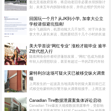
魁北克省政府宣布，将启动老旧非必要水坝拆除计
划，未来五年内拆除9座水坝，并停止维护另外32
座水坝，让其自然老化退役，以恢复河流自然生态
系统。这标志着魁北克正式加入国际上日益兴起的
回国玩一个月? 从JK到小学, 加拿大公立
拆坝潮流。 ...
学校请假避坑指南!
如今飞趟国内，机票动辄大几千加币。对于许多加
拿大华人家长来说，既然要经历十几个小时的长途
飞行倒时差，只回去一两周绝对是“血亏”。因此，
趁着孩子还小，请假回国待上一个月，让孩子好好
美大学首设“网红专业” 涨粉才能毕业 逾半
陪陪爷爷奶奶，成了不少 ...
Z世代想入行
随着网络创作者经济蓬勃发展，“网红”也成为很多
年轻人的理想职业，甚至有超过一半的Z世代年轻
人考虑当网红。为此，有美国大学推出专门的学士
学位，教学生如何创造具有更强影响力的内容并完
蒙特利尔这场可疑火灾已被移交纵火调查
成变现。这就是美国亚利 ...
组
上周发生的一起波及当地清真寺的疑火案目前已正
式移交给蒙特利尔警方纵火调查组接手。上周五凌
晨 2 点左右，约 50 名消防员接报赶往蒙特利尔
Côte-des-Neiges–Notre-Dame-de-Grâce 区的
Canadian Tire数据泄露案集体诉讼启动
Courtrai Avenue，停在两 ...
Canadian Tire爆发大规模数据泄露事件，受影响
的加拿大居民有望加入针对 Canadian Tire 的新集