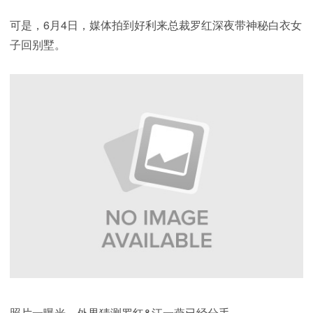
可是，6月4日，媒体拍到好利来总裁罗红深夜带神秘白衣女
子回别墅。
照片一曝光，外界猜测罗红&江一燕已经分手。