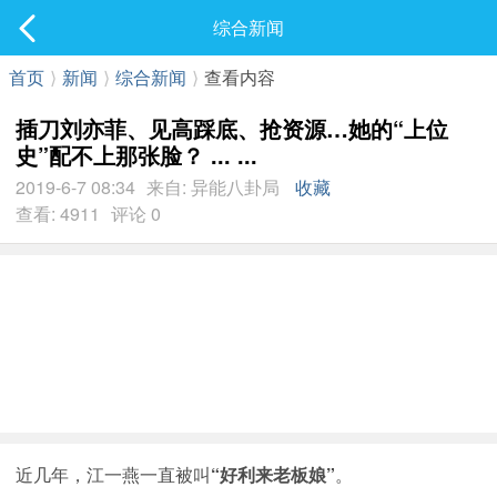
社区
综合新闻
最新发表
首页
⟩
新闻
⟩
综合新闻
⟩
查看内容
插刀刘亦菲、见高踩底、抢资源…她的“上位
史”配不上那张脸？ ... ...
2019-6-7 08:34
来自: 异能八卦局
收藏
查看: 4911
评论 0
近几年，江一燕一直被叫
“好利来老板娘”
。