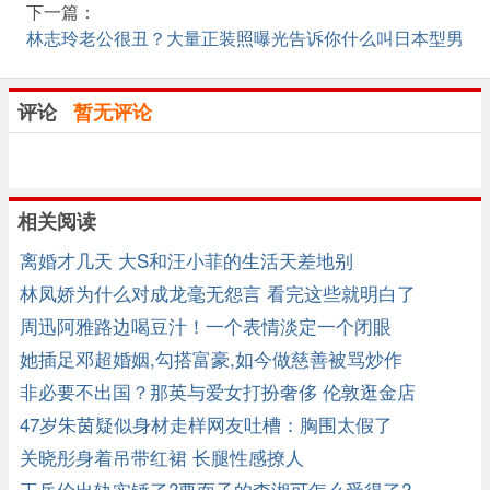
下一篇：
林志玲老公很丑？大量正装照曝光告诉你什么叫日本型男
评论
暂无评论
相关阅读
离婚才几天 大S和汪小菲的生活天差地别
林凤娇为什么对成龙毫无怨言 看完这些就明白了
周迅阿雅路边喝豆汁！一个表情淡定一个闭眼
她插足邓超婚姻,勾搭富豪,如今做慈善被骂炒作
非必要不出国？那英与爱女打扮奢侈 伦敦逛金店
47岁朱茵疑似身材走样网友吐槽：胸围太假了
关晓彤身着吊带红裙 长腿性感撩人
王岳伦出轨实锤了?要面子的李湘可怎么受得了?