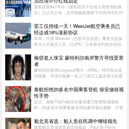
员出境中介红线划定
国务院第841号令《国务院关于出境入境管理的规
定》已正式公布，文件明确新规将于2026年9月15
日全面落地实施。此次法规细化出入境全流程管
理，其中针对公职人员、出入境中介机构的约束条
罢工仅持续一天！WestJet航空乘务员已
款，引发社会广泛关注。新规并 ...
经达成18%涨薪协议
本周，代表 WestJet（总部卡尔加里）乘务员的加
拿大公共雇员工会（CUPE）公布新合约初步协议
内容：未来三年工资总涨幅超过 18%；新增"值勤
时段津贴"，地面工作也获补偿；休息时间增加；
偷窃老人珠宝 蒙特利尔南岸警方寻找受害
餐食和制服津贴上调；其他一系 ...
者
蒙特利尔南岸Longueuil警方（SPAL）呼吁民众提
供线索，寻找可能被一名上门清洁工盗走珠宝的受
害者。警方表示，嫌疑人涉嫌主要针对老年居民下
手。48岁的Longueuil居民Mélanie Tanguay上周
泰航拒绝20多名中国乘客登机 保安做歧视
四出庭，被控涉及Saint-Brun ...
性手势
近日，泰航TG674航班在曼谷素万那普机场登机
时，20多名中国乘客被无理由要求退出廊桥、行李
被强行卸下，航司未给出任何书面说明，航班却正
常起飞，现场还发生了安保人员做出歧视性“拉眼
魁北克省选：魁人党在民调中继续领先
角”手势的争议。截至目前， ...
随着魁北克省选竞选活动临近，Paul St-Pierre