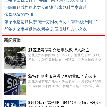
汪峰嗜赌成性帮老丈人赢钱 与张继科同桌豪赌
这是58岁的费翔
张绍刚怒怼撒贝宁 遭千万网友抵制：“滚出娱乐圈！”
59岁关之琳与前男友聚会 颜值胜过对方小女友
新闻频道
魁省建筑假期交通事故致18人死亡
魁北克汽车保险局（SAAQ）、魁北克省警（SQ）
及魁北克警察局长协会（ADPQ）公布建筑假期交
通安全报告：假期期间，全省共发生15宗致命交通
事故，造成18人死亡。与去年同期38人死亡相比，
今年死亡人数明显下降。统计显 ...
蒙特利尔房市降温 7月销量跌了这么多
魁北克省房地产经纪人协会表示，7 月蒙特利尔房
屋销量同比下降 10%，房地产市场出现降温。当
月，蒙特利尔共录得 3,338 套住宅成交，较 2025
年 7 月的 3,709 套有所下滑。与去年同期相比，该
地区所有房屋类型以及各 ...
9月15日正式落地！841号令明确：公职人