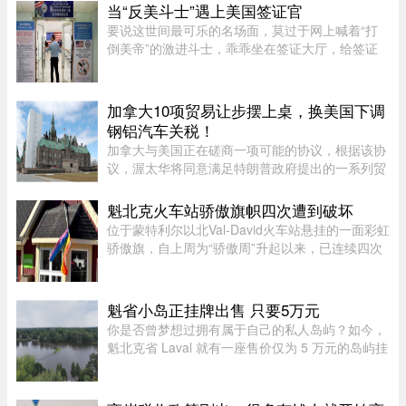
20多加元，结账还要面对18%甚 ...
当“反美斗士”遇上美国签证官
要说这世间最可乐的名场面，莫过于网上喊着“打
倒美帝”的激进斗士，乖乖坐在签证大厅，给签证
官赔笑脸递材料。老刘最近发现，简中网上的反美
画风肉眼可见变得柔和了。往日屡见不鲜的极端反
美狠话少了许多，火药味也 ...
加拿大10项贸易让步摆上桌，换美国下调
钢铝汽车关税！
加拿大与美国正在磋商一项可能的协议，根据该协
议，渥太华将同意满足特朗普政府提出的一系列贸
易要求，以换取部分行业关税减免。随着美方威胁
新一轮关税的日期临近，双方谈判日益紧张。《环
魁北克火车站骄傲旗帜四次遭到破坏
球邮报》据三位知情业内人 ...
位于蒙特利尔以北Val-David火车站悬挂的一面彩虹
骄傲旗，自上周为“骄傲周”升起以来，已连续四次
遭到人为破坏。彩虹旗于7月27日首次悬挂，随后
接连被毁、被扯下焚烧，市政府数次重新安装，8
月5日还加装了监控摄像头 ...
魁省小岛正挂牌出售 只要5万元
你是否曾梦想过拥有属于自己的私人岛屿？如今，
魁北克省 Laval 就有一座售价仅为 5 万元的岛屿挂
牌出售。负责出售该房产的房地产经纪人 Sacha
De Santis 表示：“我可不是每天都能挂牌卖岛，尤
其是在Laval。”这座岛 ...