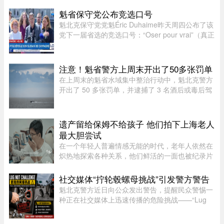
面引发关注。照片中，两人在当地度假期间互动亲
密，伊万卡被贾里德来了一个“公主抱”，两个人就
魁省保守党公布竞选口号
宛若刚刚订婚一般。现 ...
魁北克保守党党魁Éric Duhaime昨天周四公布了该
党下一届省选的竞选口号：“Oser pour vrai”（真正
敢于突破）。Duhaime在魁省议会大楼前举行记者
会时表示，之所以选择“敢于突破”，是因为魁北克
未来联盟（CAQ）、 ...
注意！魁省警方上周末开出了50多张罚单
在上周末的魁省水域集中整治行动中，魁北克警方
开出了 50 多张罚单，并逮捕了 3 名酒后或毒后驾
驶船只的嫌疑人。作为一项统筹协调的航海安全专
项行动的一部分，包括蒙特利尔警方（SPVM）在
内的多支魁省警力在 8 月 1 ...
遗产留给保姆不给孩子 他们拍下上海老人
最大胆尝试
在一个年轻人普遍情感无能的时代，老年人依然在
炽热地探索各种关系，他们鲜活的一面也被纪录片
的镜头拍下来。但除了吸引各路网络判官的遗产分
配和情感纠纷片段，《前浪》系列在做的其实是激
社交媒体“拧轮毂螺母挑战”引发警方警告
发大众重新审视每个人都将 ...
魁北克警方近日向公众发出警告，提醒民众警惕一
种正在社交媒体上迅速传播的危险挑战——“Lug
Nut Challenge”（轮毂螺母挑战）。这一挑战在年
轻人之间尤为流行，其内容是故意拧松汽车车轮上