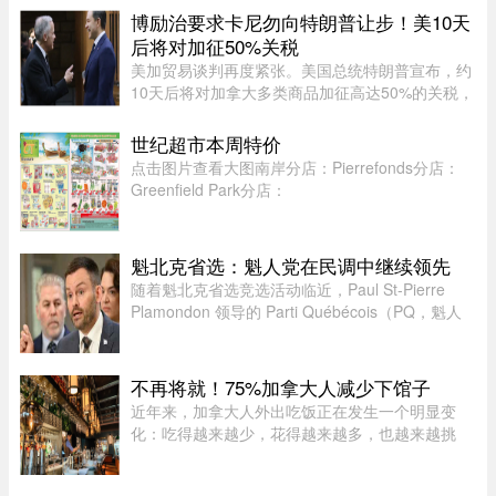
的固定螺母，而这一行为 ...
博励治要求卡尼勿向特朗普让步！美10天
后将对加征50%关税
美加贸易谈判再度紧张。美国总统特朗普宣布，约
10天后将对加拿大多类商品加征高达50%的关税，
引发加拿大各界强烈关注。保守党领袖博励治
（Pierre Poilievre）近日专门致信总理卡尼（Mark
世纪超市本周特价
Carney），直指渥太华在过去 ...
点击图片查看大图南岸分店：Pierrefonds分店：
Greenfield Park分店：
魁北克省选：魁人党在民调中继续领先
随着魁北克省选竞选活动临近，Paul St-Pierre
Plamondon 领导的 Parti Québécois（PQ，魁人
党）继续在选民支持率中保持领先。
不再将就！75%加拿大人减少下馆子
近年来，加拿大人外出吃饭正在发生一个明显变
化：吃得越来越少，花得越来越多，也越来越挑
剔。以前下班不想做饭，随便找家餐厅坐下来吃一
顿，是再普通不过的事。但现在，一杯鸡尾酒动辄