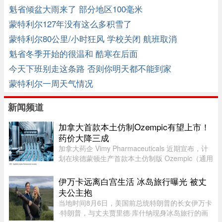
魁省倾盆大雨来了 部分地区100毫米
蒙特利尔127年没有这么多积雪了
蒙特利尔80公里/小时狂风 学校关闭 航班取消
魁省冬季开始的很温和 酷寒在后面
今天下班别走这条路 否则你明天都不能到家
蒙特利尔一周天气情况
新闻频道
加拿大首款本土仿制Ozempic有望上市！
药价大降三成
加拿大药企 Vimy Pharmaceuticals 近期宣布，计
划在埃德蒙顿生产首款本土仿制版 Ozempic（通用
名 semaglutide）。Ozempic 是近年来加拿大最畅
销的处方药之一，广泛用于糖尿病治疗和减重，原
伊万卡远离白宫生活 冰岛旅行曝光 被丈
厂药价高昂，令不少患者负 ...
夫公主抱
当地时间8月6日，美国前总统特朗普的长女伊万卡
·特朗普，与丈夫贾里德·库什纳现身冰岛旅行的画