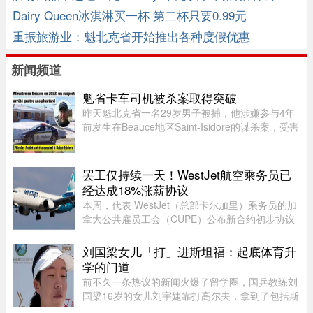
Dairy Queen冰淇淋买一杯 第二杯只要0.99元
重振旅游业：魁北克省开始推出各种度假优惠
新闻频道
魁省卡车司机被杀案取得突破
昨天魁北克省一名29岁男子被捕，他涉嫌参与4年
前发生在Beauce地区Saint-Isidore的谋杀案，受害
者Nicolas Audet于2022年被杀。魁北克省警
（SQ）清晨在Saint-Bernard的住所内逮捕了嫌疑
人étienne Gourde。Gourde将在 ...
罢工仅持续一天！WestJet航空乘务员已
经达成18%涨薪协议
本周，代表 WestJet（总部卡尔加里）乘务员的加
拿大公共雇员工会（CUPE）公布新合约初步协议
内容：未来三年工资总涨幅超过 18%；新增"值勤
时段津贴"，地面工作也获补偿；休息时间增加；
刘国梁女儿「打」进斯坦福：起底体育升
餐食和制服津贴上调；其他一系 ...
学的门道
前不久一条热议的新闻火爆了留学圈，国乒教练刘
国梁16岁的女儿刘宇婕靠打高尔夫，拿到了包括斯
坦福、UCLA、杜克等一众美国名校的录取。据