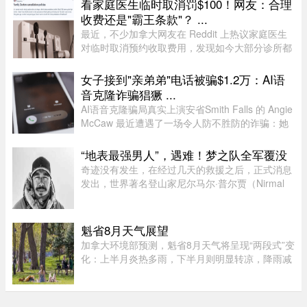
看家庭医生临时取消罚$100！网友：合理
日晚间，特朗普在“空 ...
收费还是"霸王条款"？ ...
最近，不少加拿大网友在 Reddit 上热议家庭医生
对临时取消预约收取费用，发现如今大部分诊所都
设有“24小时内取消预约须交费”的规定，金额多在
$60至$100之间。多名网友表示，这类收费政策其
女子接到"亲弟弟"电话被骗$1.2万：AI语
实已经实行十年以上，$60 ...
音克隆诈骗猖獗 ...
AI语音克隆骗局真实上演安省Smith Falls 的 Angie
McCaw 最近遭遇了一场令人防不胜防的诈骗：她
接到一通自称为弟弟 Mike 的电话，对方不仅准确
叫出了她弟弟的名字，连声音都几乎一模一
“地表最强男人”，遇难！梦之队全军覆没
样。"电话那头听起来真的就是我 ...
奇迹没有发生，在经过几天的救援之后，正式消息
发出，世界著名登山家尼尔马尔·普尔贾（Nirmal
Purja）率领的10人国际登山队在巴基斯坦布洛阿
特峰（Broad Peak）遭遇雪崩，队员全部遇难。8
月2日，巴基斯坦阿尔卑斯俱 ...
魁省8月天气展望
加拿大环境部预测，魁省8月天气将呈现“两段式”变
化：上半月炎热多雨，下半月则明显转凉，降雨减
少。8月初，魁省多个地区已迎来较多降雨。未来
第一周，中部和东部地区气温预计将高于正常水
平，而南部地区气温则略低 ...