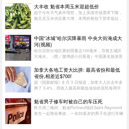
说，从6月15日那天开始，她每晚都要花上一到两
大丰收 魁省本周玉米迎超低价
个小时，接美国大学高尔夫校队 ...
由于今年天气条件理想，加上美国市场需求下降，
魁北克玉米供应量大增，本周价格创下异常低位，
让期待已久的消费者大饱口福。位于Montérégie地
区Saint-Paul-d’Abbotsford的Jardins Damaco负责
人David Côté表示， ...
中国“冰城”哈尔滨降暴雨 中央大街淹成大
河(视频)
哈尔滨部分地区累积雨量达100毫米，导致主城区
大淹水。（图／微博@小吕斯基）中国著名旅游景
点哈尔滨，4日中午突然降下暴雨。部分地区累积
雨量达100毫米，导致主城区大淹水。游客最爱逛
加拿大各地工资大比拼: 最高省份和最低
的中央大街，也积水严重。民众 ...
省份,相差近$700!
据《国家邮报》8 月 3 日报道，加拿大人比去年多
挣了 3.4%，而收入最高和最低省份的居民每周平
均收入相差近 700 元。这是根据加拿大统计局
（Statistics Canada）最新发布的数据，披露了全
魁省男子修车时被自己的车压死
国及各省、地区居民的平均周 ...
昨天周二晚间，魁省Portneuf地区Saint-Raymond
发生一起致命事故，一名60多岁的男子在进行车辆
维修时，被自己的汽车压住身亡。魁省省警
（SQ）于晚上6时30分左右接报，赶赴Saint-