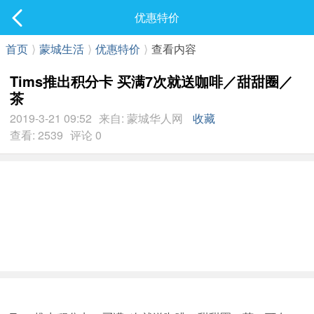
社区
优惠特价
最新发表
首页
⟩
蒙城生活
⟩
优惠特价
⟩
查看内容
Tims推出积分卡 买满7次就送咖啡／甜甜圈／
茶
2019-3-21 09:52
来自: 蒙城华人网
收藏
查看: 2539
评论 0