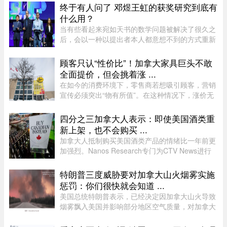
Raymond的rang Sainte-Croix，当时一名 ...
终于有人问了 邓煜王虹的获奖研究到底有
什么用？
当有些看起来宛如天书的数学问题被解决了很久之
后，会以一种以提出者本人都意想不到的方式重新
出现。中国数学家获得菲尔兹奖的新闻刷屏了。在
热闹的祝贺声中，也会有人好奇：邓煜研究的狭义
顾客只认“性价比”！加拿大家具巨头不敢
希尔伯特第六问题和王虹研 ...
全面提价，但会挑着涨 ...
在如今的消费环境下，零售商若想吸引顾客，营销
宣传必须突出“物有所值”。在这种情况下，涨价无
疑会削弱企业的竞争力。不过，随着燃油价格上涨
持续挤压利润空间，Leon’s Furniture Ltd.（LNF-
四分之三加拿大人表示：即使美国酒类重
T）的管理层表示，公 ...
新上架，也不会购买 ...
加拿大人抵制购买美国酒类产品的情绪比一年前更
加强烈。Nanos Research专门为CTV News进行
的一项最新民调显示，近四分之三（74%）的加拿
大人表示，即使美国酒类重新摆上货架，他们也不
特朗普三度威胁要对加拿大山火烟雾实施
太可能购买。 ...
惩罚：你们很快就会知道 ...
美国总统特朗普表示，已经决定因加拿大山火导致
烟雾飘入美国并影响部分地区空气质量，对加拿大
实施“惩罚”，“你们很快就会知道”。这已是三个星
期里，特朗普第三次就此事对加拿大发出威胁。周