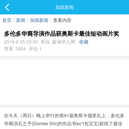
社区
加国新闻
最新发表
首页
⟩
新闻
⟩
加国新闻
⟩
查看内容
多伦多华裔导演作品获奥斯卡最佳短动画片奖
2019-2-25 00:30
来自: 蒙城华人网
收藏
查看: 3654
评论 1
在今天（周日）晚上举行的第91届奥斯卡颁奖礼上，多伦多
华裔演石之予(Domee Shi)的作品“Bao”(包宝宝)获得了最佳