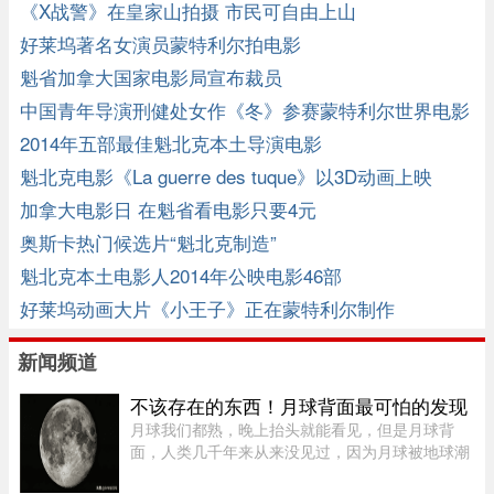
《X战警》在皇家山拍摄 市民可自由上山
好莱坞著名女演员蒙特利尔拍电影
魁省加拿大国家电影局宣布裁员
中国青年导演刑健处女作《冬》参赛蒙特利尔世界电影
节
2014年五部最佳魁北克本土导演电影
魁北克电影《La guerre des tuque》以3D动画上映
加拿大电影日 在魁省看电影只要4元
奥斯卡热门候选片“魁北克制造”
魁北克本土电影人2014年公映电影46部
好莱坞动画大片《小王子》正在蒙特利尔制作
新闻频道
不该存在的东西！月球背面最可怕的发现
月球我们都熟，晚上抬头就能看见，但是月球背
面，人类几千年来从来没见过，因为月球被地球潮
汐锁定了，永远只有一面对着地球。背面只是从地