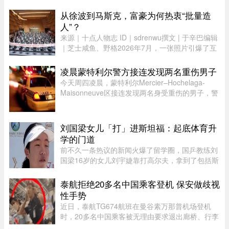
球视角无法观测，并非永久藏在黑暗里，月背和正
面一样拥有14天一轮的完整白 ...
从徐波到马斯克，富豪为何热衷“批量造
人”？
来源｜十点人物志 ID｜sdrenwu撰文 | 于辛巴编辑
｜芝士咸鱼、野格2026年7月，一张照片引爆了互
联网。上百名孩子挤在一间报告厅里，整齐排成数
列。两边站着照顾他们的阿姨，前方拉着一条横
凌晨蒙特利尔警方接连发现两名重伤男子
幅。照片由多益网络官方微博 ...
今天周四凌晨，蒙特利尔Mercier–Hochelaga-
Maisonneuve区接连发现两名身受重伤的男子，警
方目前正在调查事件经过。蒙特利尔警方
（SPVM）表示，尚无法确认两人受伤的具体原
因，也不确定是否涉及武器。警方发言人Flor ...
刘国梁女儿「打」进斯坦福：起底体育升
学的门道
前不久一条热议的新闻火爆了留学圈，国乒教练刘
国梁16岁的女儿刘宇婕靠打高尔夫，拿到了包括斯
坦福、UCLA、杜克等一众美国名校的录取。据
说，从6月15日那天开始，她每晚都要花上一到两
泰航拒绝20多名中国乘客登机 保安做歧视
个小时，接美国大学高尔夫校队 ...
性手势
近日，泰航TG674航班在曼谷素万那普机场登机
时，20多名中国乘客被无理由要求退出廊桥、行李
被强行卸下，航司未给出任何书面说明，航班却正