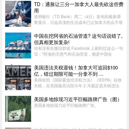
计划的决定。在周一颁布的一项判决中，法官
TD：通胀让三分一加拿大人最先砍这些费
Nancy Bonsaint 批准了 Ai ...
用
道明银行（TD Bank）周二（4日）发布的最新调
查显示，日益高涨的生活成本已让加拿大民众不堪
重负，许多人正考虑缩减或取消保险计划。据
Global News报道，道明保险（TD Insurance）的
中国在挖阿省的石油管道? 这句话说错了,
数据指出，33%的加拿大民众为了节 ...
但真相更加复杂!
你有没有在微信群或 Facebook 上刷到过这么一句
话："阿省的天然气和石油管道，都是中国在
挖。"这句话在华人圈传得挺广，配上几张工地照
片，看起来"有图有真相"。那它到底是不是真的？
美国违法关税退钱！加拿大可追回$100
答案很简单：不准确，甚至可以说 ...
亿，错过期限可能一分拿不到 ...
美国依照《国际紧急经济权力法》（IEEPA）征收
关税，在美国最高法院今年 2 月裁定该关税违法
前，已获得超过 1600 亿元的总收入。近期全球多
种关税（包括 Section 122、301 和 338 条款）纷
美国多地惊现习近平巨幅路牌广告（图）
纷出台，令退款进展变得容 ...
美国多地惊现习近平巨幅路牌广告。