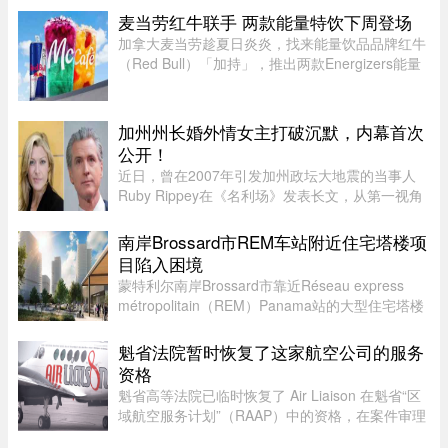
常起飞，现场还发生了安保人员做出歧视性“拉眼
麦当劳红牛联手 两款能量特饮下周登场
角”手势的争议。截至目前， ...
加拿大麦当劳趁夏日炎炎，找来能量饮品品牌红牛
（Red Bull）「加持」，推出两款Energizers能量
特饮——红牛Dragonberry Energizer及红牛
Tropicberry Energizer。Dragonberry Energizer以
红牛能量饮品配搭蓝树莓（blu ...
加州州长婚外情女主打破沉默，内幕首次
公开！
近日，曾在2007年引发加州政坛大地震的当事人
Ruby Rippey在《名利场》发表长文，从第一视角
详细还原了她与时任旧金山市长、现任加州州长
Gavin Newsom的一段婚外情。这段尘封多年的往
南岸Brossard市REM车站附近住宅塔楼项
事再次被推向风口浪尖。Gavin New ...
目陷入困境
蒙特利尔南岸Brossard市靠近Réseau express
métropolitain（REM）Panama站的大型住宅塔楼
项目遭遇重大阻力。原定承建这套大型住宅的公营
机构La Caisse de dépot et placement du Québec
魁省法院暂时恢复了这家航空公司的服务
(魁北克储蓄投资局 ，简 ...
资格
魁省高等法院已临时恢复了 Air Liaison 在魁省“区
域航空服务计划”（RAAP）中的资格，在案件审理
期间，暂停了省政府将该航空公司剔除出票价补贴