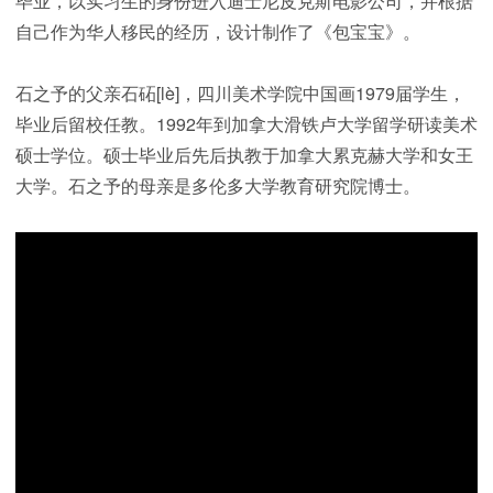
毕业，以实习生的身份进入迪士尼皮克斯电影公司，并根据
自己作为华人移民的经历，设计制作了《包宝宝》。
石之予的父亲石砳[lè]，四川美术学院中国画1979届学生，
毕业后留校任教。1992年到加拿大滑铁卢大学留学研读美术
硕士学位。硕士毕业后先后执教于加拿大累克赫大学和女王
大学。石之予的母亲是多伦多大学教育研究院博士。