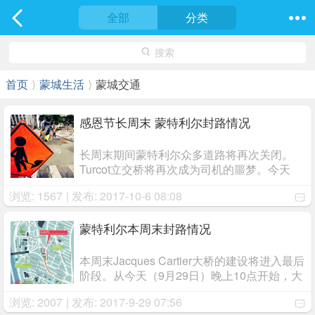
社区
全部
最新发表
分类
搜索
首页
⟩
蒙城生活
⟩
蒙城交通
感恩节长周末 蒙特利尔封路情况
长周末期间蒙特利尔众多道路将再次关闭。
Turcot立交桥将再次成为司机的噩梦。今天
（10月6日）晚上11点59分，15号高速南和
浏览: 1567
| 发布: 2017-10-6 08:08
20号高速东前往Ville Marie Expressway
(Route 136/720) 东的匝道将关闭，重新开放
时间为下周 ...
蒙特利尔本周末封路情况
本周末Jacques Cartier大桥的建设将进入最后
阶段。从今天（9月29日）晚上10点开始，大
桥以下路段将受到影响。经Jacques-Cartier
浏览: 2007
| 发布: 2017-9-29 07:56
大桥前往蒙特利尔岛的绕行路线134号高速通