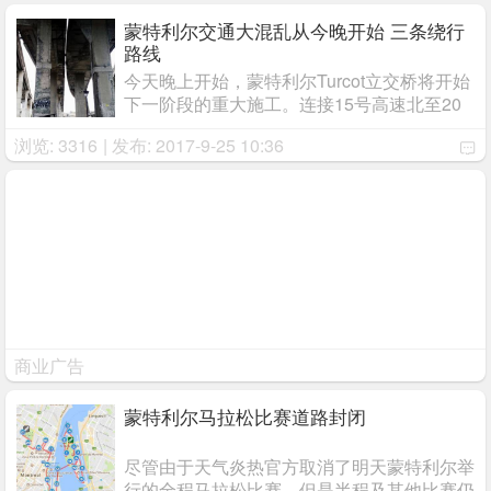
往Taschereau Boulevard East的匝道完全关
闭1 ...
蒙特利尔交通大混乱从今晚开始 三条绕行
路线
今天晚上开始，蒙特利尔Turcot立交桥将开始
下一阶段的重大施工。连接15号高速北至20
号高速西的匝道将关闭，关闭至少要到11
浏览: 3316
| 发布: 2017-9-25 10:36
月，在此期间旧的匝道将被拆除并被新的代
替。关闭从今天晚上10点30分开始。数据显
示，受此次 ...
商业广告
蒙特利尔马拉松比赛道路封闭
尽管由于天气炎热官方取消了明天蒙特利尔举
行的全程马拉松比赛，但是半程及其他比赛仍