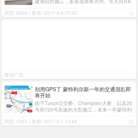
建项目的施工，多条道路将关闭。今天(9月8
号)午夜，Decarie快速路/15号高速南前往市
浏览: 2635
| 发布: 2017-9-8 07:20
中心的匝道将关闭，直至下周一早上5点。
136号公路/720高速以下路段关闭：Turcot立
交桥至 ...
商业广告
别用GPS了 蒙特利尔新一年的交通混乱即
将开始
由于Turcot立交桥、Champlain大桥、以及25
号和720号高速的大型施工，未来一年蒙特利
尔司机将面临众多封路和绕行。魁省运输部发
浏览: 3351
| 发布: 2017-9-1 13:44
言人Sarah Bensadoun表示，未来一年蒙特
利尔将会出现众多绕行路线，司机最好不要使
用GPS ...