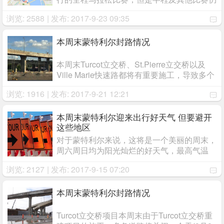
将进行。这也意味着周末将会有众多封路。明
浏览: 2588
| 发布: 2017-9-23 09:35
天凌晨3点开始，Jacques-Cartier大桥将关
闭，上午11点重新开放。Jacques-Cartier大
桥 ...
本周末蒙特利尔封路情况
本周末Turcot立交桥、St.Pierre立交桥以及
Ville Marie快速路都将有重要施工，导致多个
路口和路段关闭。Turcot立交桥周五晚上午夜
浏览: 1916
| 发布: 2017-9-21 12:21
开始至下周一早上5点，20号高速和15号高速
南前往市中心Ville Marie Expressway (Route
...
本周末蒙特利尔迎来出行好天气 但要避开
这些地区
对于蒙特利尔来说，这将是一个美丽的周末，
周六周日均为阳光灿烂的好天气，最高气温
27摄氏度，日照时间12小时，绝对是出行的
浏览: 2127
| 发布: 2017-9-15 07:20
好天气，但是如果你计划要开车，一定要避开
以下这些地方。Turcot立交桥由于Turcot立交
桥的 ...
本周末蒙特利尔封路情况
Turcot立交桥项目本周末由于Turcot立交桥重