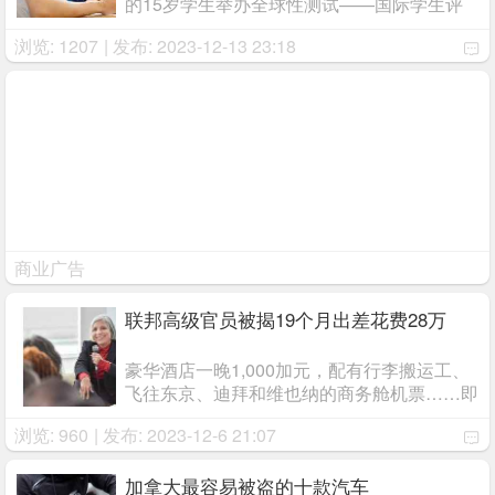
的15岁学生举办全球性测试——国际学生评
估计划 (PISA)，以确定学生在数学、阅读、
浏览: 1207
| 发布: 2023-12-13 23:18
和科学的水平。
商业广告
联邦高级官员被揭19个月出差花费28万
豪华酒店一晚1,000加元，配有行李搬运工、
飞往东京、迪拜和维也纳的商务舱机票……即
将卸任的加拿大核安全委员会主席Rumina
浏览: 960
| 发布: 2023-12-6 21:07
Velshi被揭在2022年1月至2023年7月的19个
月内，报销了288,000加元的商务旅行开支。
...
加拿大最容易被盗的十款汽车