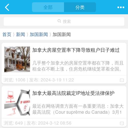
社区
全部
最新发表
分类
搜索
首页
⟩
新闻
⟩
加国新闻
⟩
加国新闻
加拿大房屋空置率下降导致租户日子难过
几乎整个加拿大的房屋空置率都在下降，而且
租金在不断上涨，住房危机继续笼罩着全国。
要想有一个稳定的市场，房屋空置率应该在
浏览: 1006
| 发布: 2024-3-19 11:22
3%左右。但是从加拿大的东海岸到西海岸，
这一比率在2023年10月降到了1.5%。 ...
加拿大最高法院裁定IP地址受法律保护
最近在网络调查方面有一条重要消息：加拿大
最高法院（Cour suprême du Canada）3月1
日裁定，警方今后必须持有搜查令才能获取计
浏览: 649
| 发布: 2024-3-12 08:56
算机的互联网协议地址（adresse de