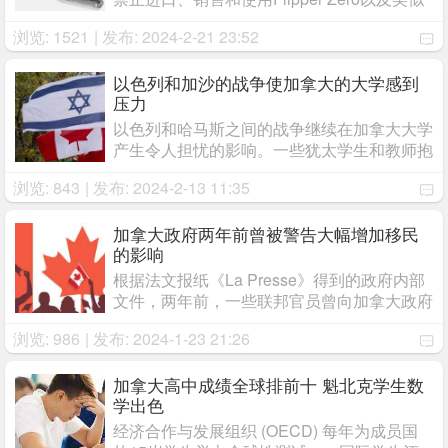
设备。
浏览: 1521
| 发布: 2024-2-21 23:52
以色列和加沙的战争使加拿大的大学感到
压力
以色列和哈马斯之间的战争继续在加拿大大学
产生令人担忧的影响。一些犹太学生和教师抱
怨因为他们是犹太人而受到骚扰。对于另外一
浏览: 843
| 发布: 2024-2-13 11:35
些人来说，如果他们公开谴责以色列对加沙的
袭击就会面临被停学或失业的威胁。 ...
加拿大政府两年前曾被警告大幅增加移民
的影响
根据法文报纸《La Presse》得到的政府内部
文件，两年前，一些联邦官员曾向加拿大政府
发出警告，称移民的大幅增加可能会影响住房
浏览: 986
| 发布: 2024-1-23 21:26
负担能力和公共服务。 ...
加拿大高中成绩全球排前十 魁北克学生数
学出色
经济合作与发展组织 (OECD) 每年为成员国