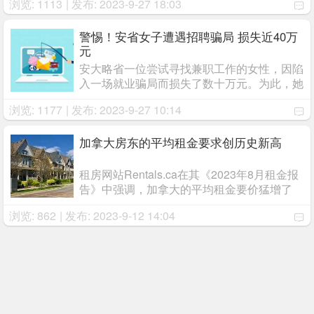
浏览: 1113
| 发布: 2023-9-27 18:03
论，该公寓楼最近贴出一张通知单（右图），
提醒租户注意，电动车辆，包括电动自行车、
电动摩托车、 ...
警惕！安省女子遭遇招聘骗局 损失近40万
元
安大略省一位尝试寻找兼职工作的女性，因陷
入一场就业骗局而损失了数十万元。为此，她
感到心力交瘁。
浏览: 1177
| 发布: 2023-9-27 10:14
加拿大房东的平均租金要求创历史新高
租房网站Rentals.ca在其《2023年8月租金报
告》中强调，加拿大的平均租金要价猛增了
21%，这意味着加拿大人今年7月份每月的额
浏览: 862
| 发布: 2023-9-12 14:04
外费用比两年前增加了354元。 ...