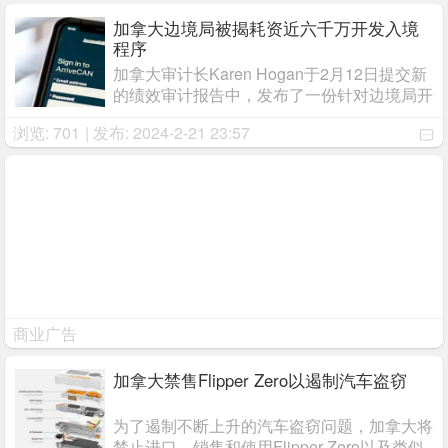
protocole Internet，也就是人们常说的IP地
址）。 ...
加拿大边境局被揭耗资近六千万开发入境
程序
加拿大审计长Karen Hogan于2月12日提交新
的绩效审计报告中，发布了一份针对边境局开
发的入境手续办理的手机应用程序ArriveCan
浏览: 701
| 发布: 2024-2-21 23:57
的严厉批评，她指出，加拿大边境服务局
(CBSA)、加拿大公共卫生局(PHAC)和加拿大
公共服务 ...
商业广告
加拿大禁售Flipper Zero以遏制汽车盗窃
为了遏制不断上升的汽车盗窃问题，加拿大将
禁止进口、销售和使用Flipper Zero以及类似