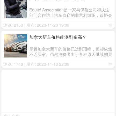
Equité Association是一家与保险公司和执法
部门合作防止汽车盗窃的非营利组织，该协会
最近发布了加拿大年度十大被盗车辆以及各省
浏览: 2153
| 发布: 2023-11-20 19:08
最常被盗车辆的名单。此外，它还首次发布了
最不容易被盗名单。 ...
加拿大新车价格能涨到多高？
尽管加拿大新车的价格已达到顶峰，但却依然
不乏买家。虽然消费者出于各种原因继续购买
新车，可是他们的支付能力是有极限的，而且
浏览: 1740
| 发布: 2023-11-13 22:09
目前看起来是越来越接近极限。 ...