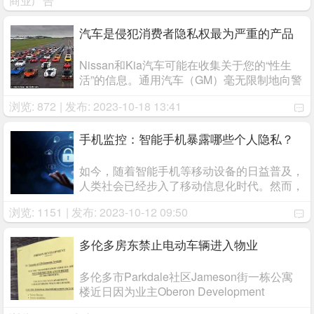
商业广告
汽车是侵犯消费者隐私权最为严重的产品
Nissan和Kia汽车可能在收集关于您的“性生
活”的信息。通用汽车（GM）毫无限制地向警
察传输您的位置数据。现代汽车将您的数据出
浏览: 872
| 发布: 2023-10-18 13:41
售给其他公司。所有这些都是经过您的同意
的，它们隐藏在几十页的隐私政策中，而且几
乎 ...
手机监控：智能手机暴露哪些个人隐私？
如今，随着智能手机等移动设备的日益普及，
人类社会已经步入了移动信息化时代。然而，
这些移动设备存在巨大的安全漏洞。一部小小
浏览: 1151
| 发布: 2023-10-12 09:50
的手机可以泄露机主的大量个人信息。 ...
多伦多房东禁止电动车辆进入物业
多伦多市Parkdale社区Jameson街一栋公寓
楼近日因为业主Oberon Development
Corporation的一项新规引发了一场法律辩