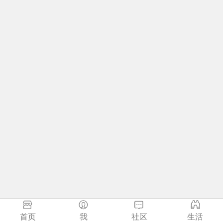
首页
我
社区
生活