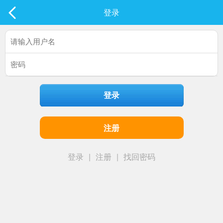
社区
登录
最新发表
登录
注册
登录
|
注册
|
找回密码