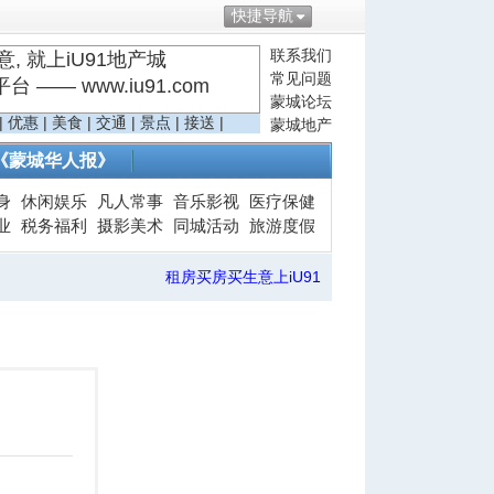
快捷导航
联系我们
, 就上iU91地产城
常见问题
—— www.iu91.com
蒙城论坛
|
优惠
|
美食
|
交通
|
景点
|
接送
|
蒙城地产
《蒙城华人报》
身
休闲娱乐
凡人常事
音乐影视
医疗保健
业
税务福利
摄影美术
同城活动
旅游度假
租房买房买生意上iU91