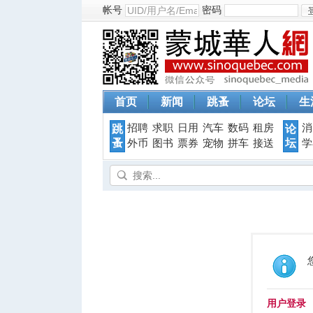
帐号
密码
首页
新闻
跳蚤
论坛
生
招聘
求职
日用
汽车
数码
租房
消
跳
论
蚤
坛
外币
图书
票券
宠物
拼车
接送
学
用户登录