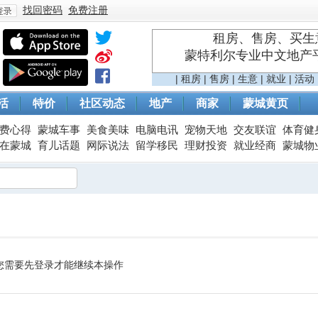
找回密码
免费注册
租房、售房、买生意
蒙特利尔专业中文地产平台 
登
|
租房
|
售房
|
生意
|
就业
|
活动
活
特价
社区动态
地产
商家
蒙城黄页
费心得
蒙城车事
美食美味
电脑电讯
宠物天地
交友联谊
体育健
在蒙城
育儿话题
网际说法
留学移民
理财投资
就业经商
蒙城物
录
您需要先登录才能继续本操作