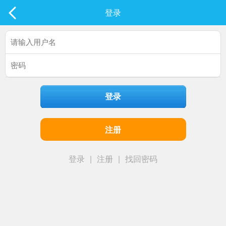
社区
登录
最新发表
登录
注册
登录
|
注册
|
找回密码