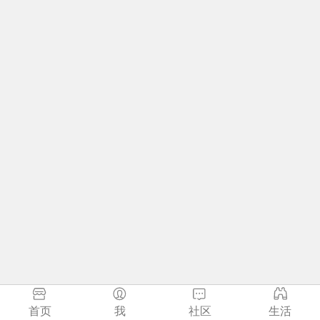
首页
我
社区
生活