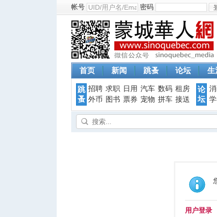
帐号
密码
首页
新闻
跳蚤
论坛
生
招聘
求职
日用
汽车
数码
租房
消
跳
论
蚤
坛
外币
图书
票券
宠物
拼车
接送
学
用户登录