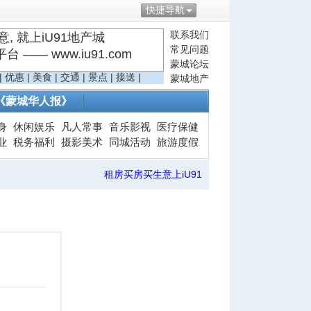
快捷导航
联系我们
, 就上iU91地产城
常见问题
—— www.iu91.com
蒙城论坛
|
优惠
|
美食
|
交通
|
景点
|
接送
|
蒙城地产
《蒙城华人报》
身
休闲娱乐
凡人常事
音乐影视
医疗保健
业
税务福利
摄影美术
同城活动
旅游度假
租房买房买生意上iU91