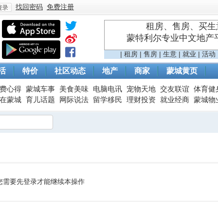
找回密码
免费注册
租房、售房、买生意
蒙特利尔专业中文地产平台 
登
|
租房
|
售房
|
生意
|
就业
|
活动
活
特价
社区动态
地产
商家
蒙城黄页
费心得
蒙城车事
美食美味
电脑电讯
宠物天地
交友联谊
体育健
在蒙城
育儿话题
网际说法
留学移民
理财投资
就业经商
蒙城物
录
您需要先登录才能继续本操作