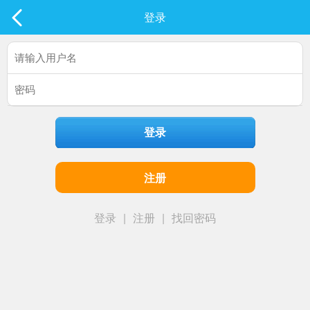
社区
登录
最新发表
登录
注册
登录
|
注册
|
找回密码