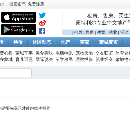
找回密码
免费注册
租房、售房、买生意
蒙特利尔专业中文地产平台 
登
|
租房
|
售房
|
生意
|
就业
|
活动
活
特价
社区动态
地产
商家
蒙城黄页
费心得
蒙城车事
美食美味
电脑电讯
宠物天地
交友联谊
体育健
在蒙城
育儿话题
网际说法
留学移民
理财投资
就业经商
蒙城物
录
您需要先登录才能继续本操作