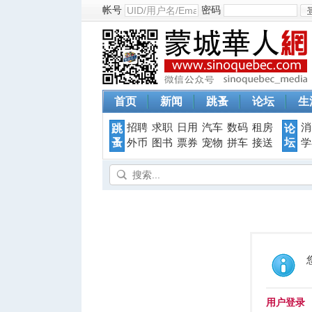
帐号
密码
首页
新闻
跳蚤
论坛
生
招聘
求职
日用
汽车
数码
租房
消
跳
论
蚤
坛
外币
图书
票券
宠物
拼车
接送
学
用户登录