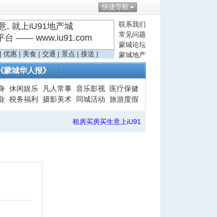
快捷导航
联系我们
, 就上iU91地产城
常见问题
—— www.iu91.com
蒙城论坛
|
优惠
|
美食
|
交通
|
景点
|
接送
|
蒙城地产
《蒙城华人报》
身
休闲娱乐
凡人常事
音乐影视
医疗保健
业
税务福利
摄影美术
同城活动
旅游度假
租房买房买生意上iU91