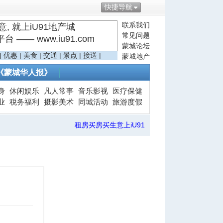
快捷导航
联系我们
, 就上iU91地产城
常见问题
—— www.iu91.com
蒙城论坛
|
优惠
|
美食
|
交通
|
景点
|
接送
|
蒙城地产
《蒙城华人报》
身
休闲娱乐
凡人常事
音乐影视
医疗保健
业
税务福利
摄影美术
同城活动
旅游度假
租房买房买生意上iU91