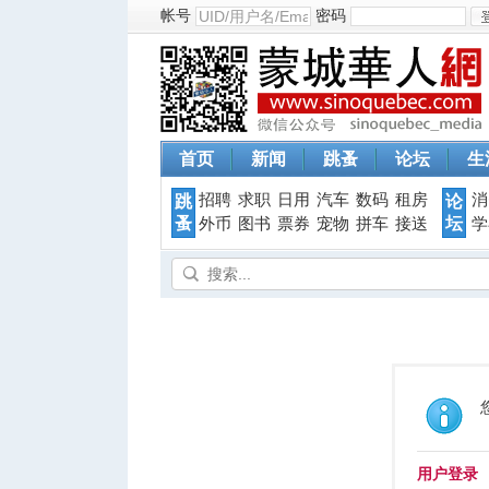
帐号
密码
首页
新闻
跳蚤
论坛
生
招聘
求职
日用
汽车
数码
租房
消
跳
论
蚤
坛
外币
图书
票券
宠物
拼车
接送
学
用户登录