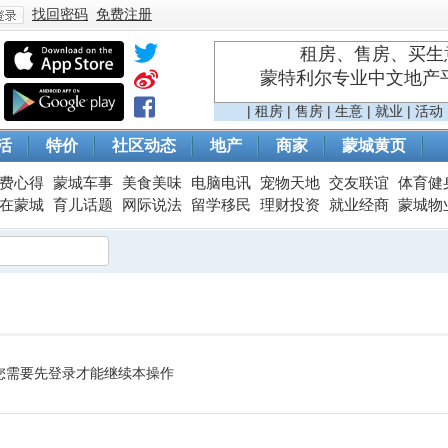
找回密码
免费注册
租房、售房、买生意
蒙特利尔专业中文地产平台 
登
|
租房
|
售房
|
生意
|
就业
|
活动
活
特价
社区动态
地产
商家
蒙城黄页
费心得
蒙城车事
美食美味
电脑电讯
宠物天地
交友联谊
体育健
在蒙城
育儿话题
网际说法
留学移民
理财投资
就业经商
蒙城物
录
您需要先登录才能继续本操作