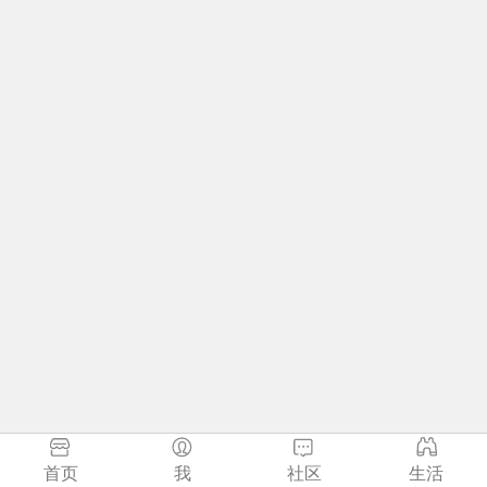
首页
我
社区
生活