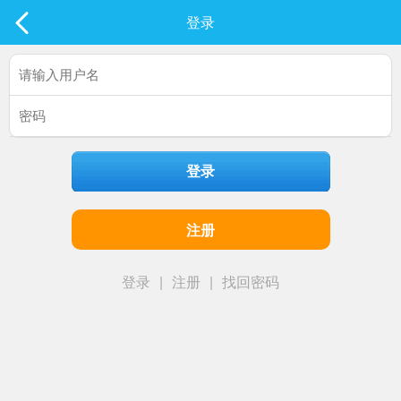
社区
登录
最新发表
登录
注册
登录
|
注册
|
找回密码