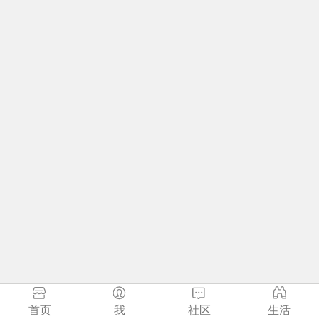
首页
我
社区
生活