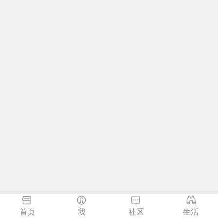
首页
我
社区
生活