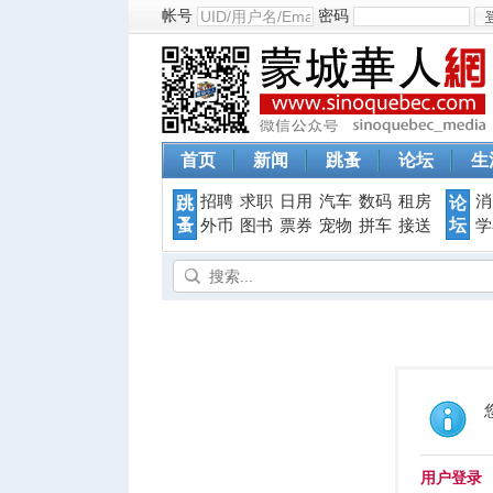
帐号
密码
首页
新闻
跳蚤
论坛
生
招聘
求职
日用
汽车
数码
租房
消
跳
论
蚤
坛
外币
图书
票券
宠物
拼车
接送
学
用户登录