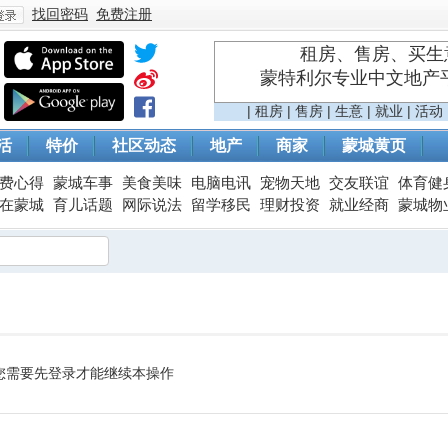
找回密码
免费注册
租房、售房、买生意
蒙特利尔专业中文地产平台 
登
|
租房
|
售房
|
生意
|
就业
|
活动
活
特价
社区动态
地产
商家
蒙城黄页
费心得
蒙城车事
美食美味
电脑电讯
宠物天地
交友联谊
体育健
在蒙城
育儿话题
网际说法
留学移民
理财投资
就业经商
蒙城物
录
您需要先登录才能继续本操作