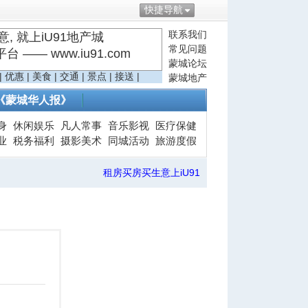
快捷导航
联系我们
, 就上iU91地产城
常见问题
—— www.iu91.com
蒙城论坛
|
优惠
|
美食
|
交通
|
景点
|
接送
|
蒙城地产
《蒙城华人报》
身
休闲娱乐
凡人常事
音乐影视
医疗保健
业
税务福利
摄影美术
同城活动
旅游度假
租房买房买生意上iU91