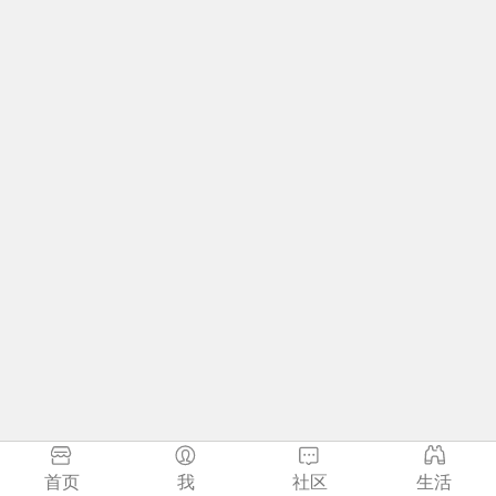
首页
我
社区
生活