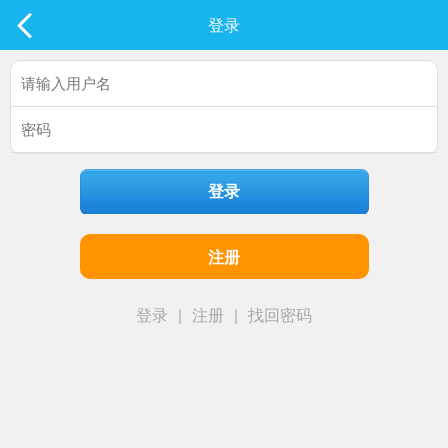
社区
登录
最新发表
登录
注册
登录
|
注册
|
找回密码