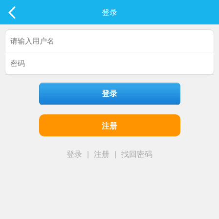
社区
登录
最新发表
登录
注册
登录
|
注册
|
找回密码