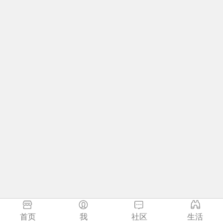
首页
我
社区
生活