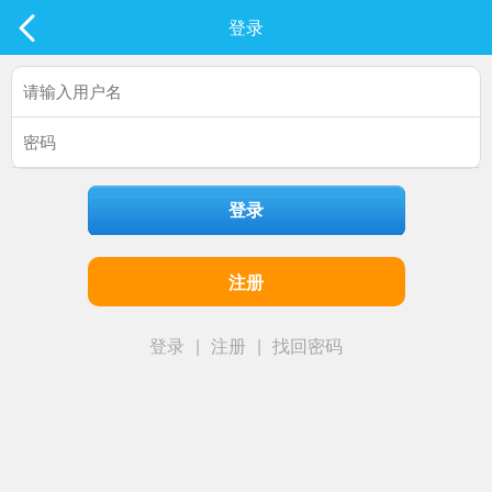
社区
登录
最新发表
登录
注册
登录
|
注册
|
找回密码