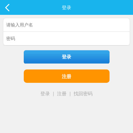
社区
登录
最新发表
登录
注册
登录
|
注册
|
找回密码