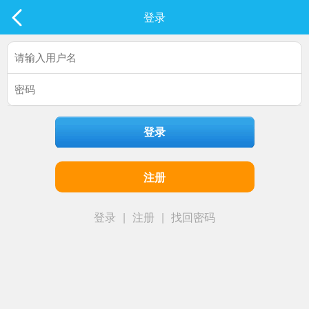
社区
登录
最新发表
登录
注册
登录
|
注册
|
找回密码