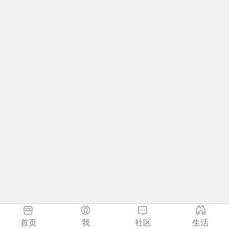
首页
我
社区
生活