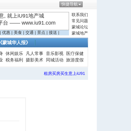
快捷导航
联系我们
, 就上iU91地产城
常见问题
—— www.iu91.com
蒙城论坛
|
优惠
|
美食
|
交通
|
景点
|
接送
|
蒙城地产
《蒙城华人报》
身
休闲娱乐
凡人常事
音乐影视
医疗保健
业
税务福利
摄影美术
同城活动
旅游度假
租房买房买生意上iU91