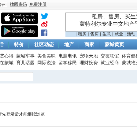
找回密码
免费注册
租房、售房、买生意
蒙特利尔专业中文地产平台 
登
|
租房
|
售房
|
生意
|
就业
|
活动
活
特价
社区动态
地产
商家
蒙城黄页
费心得
蒙城车事
美食美味
电脑电讯
宠物天地
交友联谊
体育健
在蒙城
育儿话题
网际说法
留学移民
理财投资
就业经商
蒙城物
录
请先登录后才能继续浏览