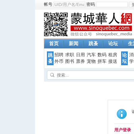
帐号
密码
首页
新闻
跳蚤
论坛
生
招聘
求职
日用
汽车
数码
租房
消
跳
论
蚤
坛
外币
图书
票券
宠物
拼车
接送
学
用户登录