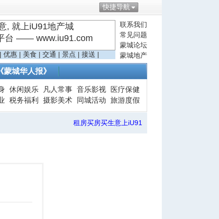
快捷导航
联系我们
, 就上iU91地产城
常见问题
—— www.iu91.com
蒙城论坛
|
优惠
|
美食
|
交通
|
景点
|
接送
|
蒙城地产
《蒙城华人报》
身
休闲娱乐
凡人常事
音乐影视
医疗保健
业
税务福利
摄影美术
同城活动
旅游度假
租房买房买生意上iU91