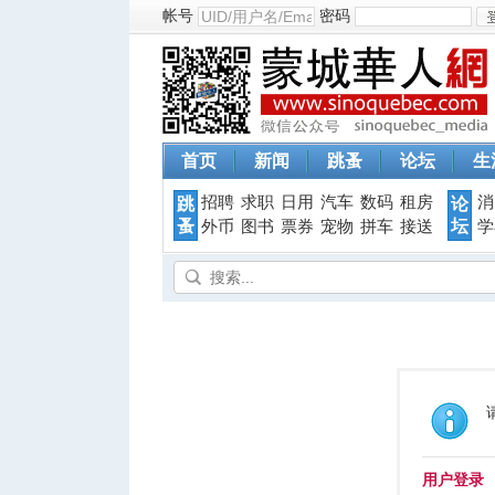
帐号
密码
首页
新闻
跳蚤
论坛
生
招聘
求职
日用
汽车
数码
租房
消
跳
论
蚤
坛
外币
图书
票券
宠物
拼车
接送
学
用户登录