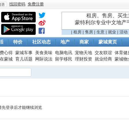
找回密码
免费注册
租房、售房、买生意
蒙特利尔专业中文地产平台 
登
|
租房
|
售房
|
生意
|
就业
|
活动
活
特价
社区动态
地产
商家
蒙城黄页
费心得
蒙城车事
美食美味
电脑电讯
宠物天地
交友联谊
体育健
在蒙城
育儿话题
网际说法
留学移民
理财投资
就业经商
蒙城物
录
请先登录后才能继续浏览