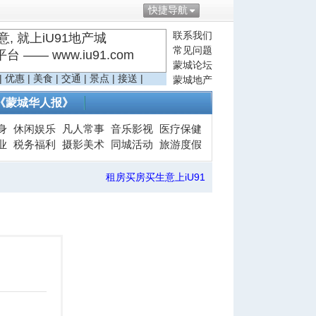
快捷导航
联系我们
, 就上iU91地产城
常见问题
—— www.iu91.com
蒙城论坛
|
优惠
|
美食
|
交通
|
景点
|
接送
|
蒙城地产
《蒙城华人报》
身
休闲娱乐
凡人常事
音乐影视
医疗保健
业
税务福利
摄影美术
同城活动
旅游度假
租房买房买生意上iU91