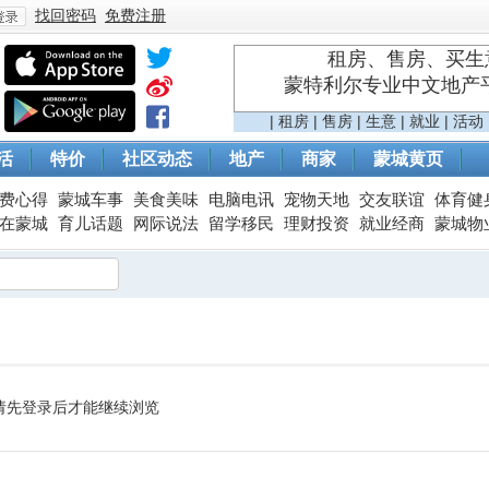
找回密码
免费注册
租房、售房、买生意
蒙特利尔专业中文地产平台 
登
|
租房
|
售房
|
生意
|
就业
|
活动
活
特价
社区动态
地产
商家
蒙城黄页
费心得
蒙城车事
美食美味
电脑电讯
宠物天地
交友联谊
体育健
在蒙城
育儿话题
网际说法
留学移民
理财投资
就业经商
蒙城物
录
请先登录后才能继续浏览