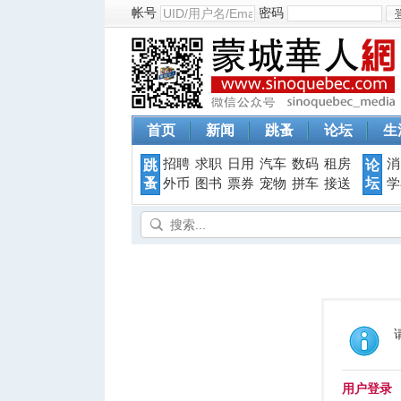
帐号
密码
首页
新闻
跳蚤
论坛
生
招聘
求职
日用
汽车
数码
租房
消
跳
论
蚤
坛
外币
图书
票券
宠物
拼车
接送
学
用户登录