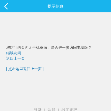
社区
提示信息
最新发表
您访问的页面无手机页面，是否进一步访问电脑版？
继续访问
返回上一页
[ 点击这里返回上一页 ]
登录
|
注册
|
找回密码