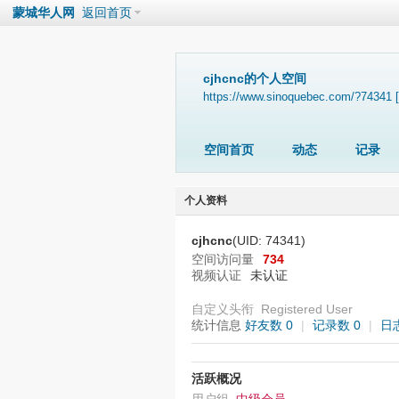
蒙城华人网
返回首页
cjhcnc的个人空间
https://www.sinoquebec.com/?74341
空间首页
动态
记录
个人资料
cjhcnc
(UID: 74341)
空间访问量
734
视频认证
未认证
自定义头衔
Registered User
统计信息
好友数 0
|
记录数 0
|
日
活跃概况