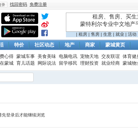
找回密码
免费注册
租房、售房、买生意
蒙特利尔专业中文地产平台 
登
|
租房
|
售房
|
生意
|
就业
|
活动
活
特价
社区动态
地产
商家
蒙城黄页
费心得
蒙城车事
美食美味
电脑电讯
宠物天地
交友联谊
体育健
在蒙城
育儿话题
网际说法
留学移民
理财投资
就业经商
蒙城物
录
请先登录后才能继续浏览