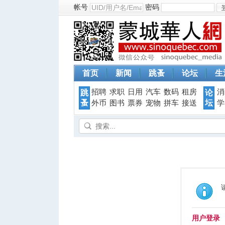
帐号
密码
首页
新闻
跳蚤
论坛
生
招聘
求职
日用
汽车
数码
租房
消
跳
论
蚤
坛
外币
图书
票券
宠物
拼车
接送
学
用户登录