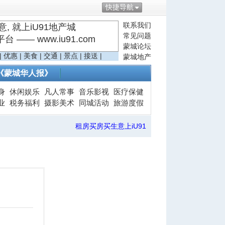
快捷导航
联系我们
, 就上iU91地产城
常见问题
—— www.iu91.com
蒙城论坛
|
优惠
|
美食
|
交通
|
景点
|
接送
|
蒙城地产
《蒙城华人报》
身
休闲娱乐
凡人常事
音乐影视
医疗保健
业
税务福利
摄影美术
同城活动
旅游度假
租房买房买生意上iU91